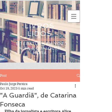
LIVROS
LIDOS
LITERATURA EM VOZ
ALTA A QUALQUER
HORA
Post
Paulo Jorge Pereira
Oct 19, 2023
5 min read
"A Guardiã", de Catarina
Fonseca
Filha da jornalista e escritora Alice 