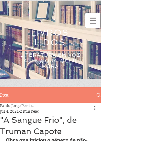
LIVROS
LIDOS
LITERATURA EM VOZ
ALTA A QUALQUER
HORA
Post
Paulo Jorge Pereira
Jul 4, 2021
2 min read
"A Sangue Frio", de
Truman Capote
Obra que iniciou o género de não-