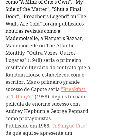
como "A Mink of One's Own", "My 
Side of the Matter", "Shut a Final 
Door", "Preacher's Legend" ou The 
Walls Are Cold" foram publicados 
noutras revistas como a 
Mademoiselle, a Harper's Ba
zaar, 
Mademoiselle ou The Atlantic 
Monthly. "Outra Vozes, Outros 
Lugares" (1948) seria o primeiro 
resultado literário do contrato que a 
Random House estabeleceu com o 
escritor. Mas o primeiro grande 
sucesso de Capote seria 
"Breakfast 
at Tiffany's"
 (1958), depois tornado 
película de enorme sucesso com 
Audrey Hepburn e George Peppard 
como protagonistas. 
Publicado em 1966, 
"A Sangue Frio"
, 
de que aqui se apresenta um 