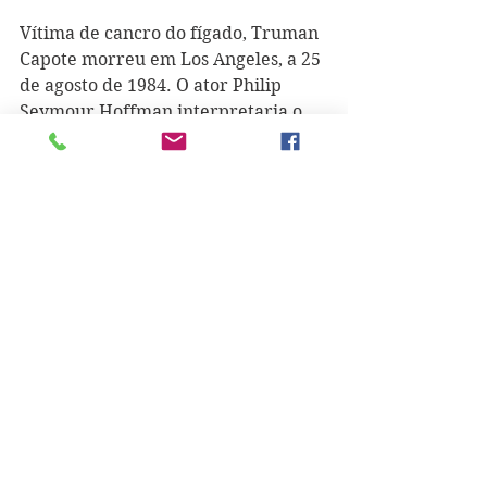
Vítima de cancro do fígado, Truman 
Capote morreu em Los Angeles, a 25 
de agosto de 1984. O ator Philip 
Seymour Hoffman interpretaria o 
papel do escritor no filme "Capote", 
de 2005, arrebatando o Óscar de 
melhor ator.  
See All
Recent Posts