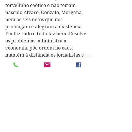
torvelinho caótico e não teriam 
nascido Álvaro, Gonzalo, Morgana, 
nem os seis netos que nos 
prolongam e alegram a existência. 
Ela faz tudo e tudo faz bem. Resolve 
os problemas, administra a 
economia, põe ordem no caos, 
mantém à distância os jornalistas e 
os intrusos, defende o meu tempo, 
decide as entrevistas e as viagens, 
faz e desfaz as malas e é tão 
generosa que, até quando pensa que 
me ralha, faz-me o melhor dos 
elogios: 'Mario, tu só serves para 
escrever.'"
Nos anos seguintes, a escrita não 
deixa de se traduzir em livros: 
"Pantaleão e as Visitadoras" (2011), 