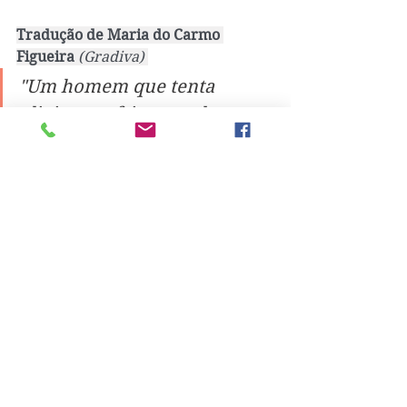
Tradução de Maria do Carmo 
Figueira
 (Gradiva) 
"Um homem que tenta 
aliviar o sofrimento das 
mentes que falham 
reparando cérebros tem 
necessariamente de 
respeitar o mundo material, 
os seus limites e o que ele 
consegue aguentar – a 
consciência. O que já não é 
pouco", lê-se no livro 
"Sábado". 