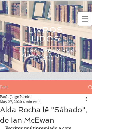
LIVROS
LIDOS
LITERATURA EM VOZ
ALTA A QUALQUER
HORA
Post
Paulo Jorge Pereira
May 27, 2020
4 min read
Alda Rocha lê "Sábado",
de Ian McEwan
Escritor multipremiado e com 