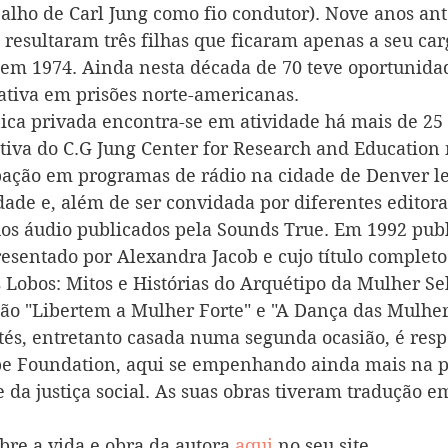
balho de Carl Jung como fio condutor). Nove anos ant
 resultaram três filhas que ficaram apenas a seu car
o em 1974. Ainda nesta década de 70 teve oportunida
iativa em prisões norte-americanas.
ica privada encontra-se em atividade há mais de 25 
utiva do C.G Jung Center for Research and Education
ipação em programas de rádio na cidade de Denver le
dade e, além de ser convidada por diferentes editora
os áudio publicados pela Sounds True. Em 1992 publi
resentado por Alexandra Jacob e cujo título completo
Lobos: Mitos e Histórias do Arquétipo da Mulher Se
 são "Libertem a Mulher Forte" e "A Dança das Mulher
stés, entretanto casada numa segunda ocasião, é resp
pe Foundation, aqui se empenhando ainda mais na p
 da justiça social. As suas obras tiveram tradução e
bre a vida e obra da autora 
aqui
 no seu site.