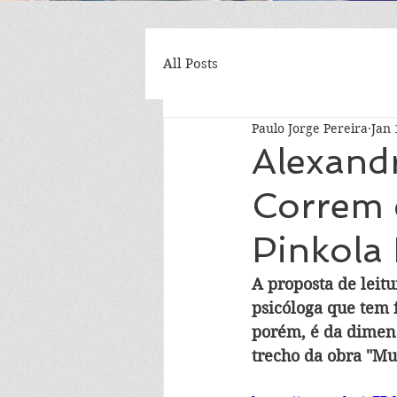
All Posts
Paulo Jorge Pereira
Jan 
Alexand
Correm 
Pinkola 
A proposta de leit
psicóloga que tem 
porém, é da dimens
trecho da obra "Mu