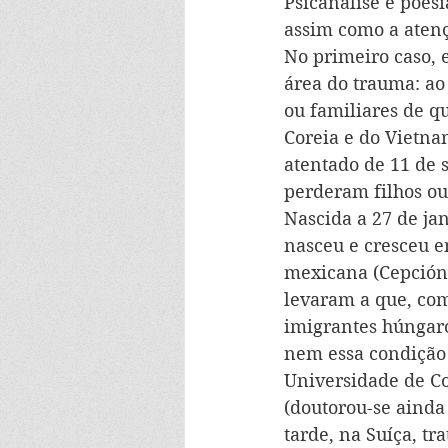
Psicanálise e poesi
assim como a atenç
No primeiro caso, 
área do trauma: ao
ou familiares de q
Coreia e do Vietna
atentado de 11 de 
perderam filhos ou
Nascida a 27 de jan
nasceu e cresceu e
mexicana (Cepción 
levaram a que, com
imigrantes húngaro
nem essa condição 
Universidade de Co
(doutorou-se ainda
tarde, na Suíça, t