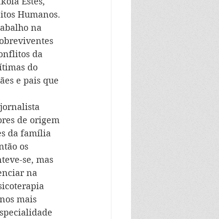
kola Estés, 
eitos Humanos. 
abalho na 
obreviventes 
nflitos da 
ítimas do 
es e pais que 
jornalista 
ores de origem 
s da família 
ntão os 
teve-se, mas 
enciar na 
icoterapia 
anos mais 
specialidade 