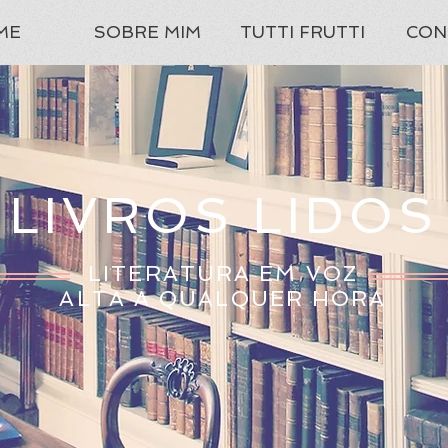
ME
SOBRE MIM
TUTTI FRUTTI
CON
LIVROS LIDOS
LITERATURA EM VOZ
ALTA A QUALQUER HORA