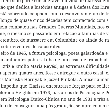
a têm sido parte considerável da vida de Clarissa Pin
ão que dedica a histórias antigas e à defesa dos Dir
está sobretudo ocupada com o desenvolvimento de tr
 longo de quase cinco décadas tem contactado com s
uem combateu nas Grandes Guerras Mundiais, nos co
me, o mesmo se passando em relação a famílias de v
setembro, do massacre em Columbine ou ainda de mã
 sobreviventes de catástrofes.
eiro de 1945, a futura psicóloga, poeta galardoada e 
m ambientes pobres: filha de um casal de trabalhad
Ixtiz e Emilio Maria Reyés), as extremas dificuldade
 apenas quatro anos, fosse entregue a outro casal, e
s Maruska Hornyak e Joszef Pinkola. A miséria man
impediu que Clarissa encontrasse forças para se lic
lorado Heights em 1976, nas áreas de Psicologia e Ps
 em Psicologia Étnico-Clínica no ano de 1981 e três 
ratou de conseguir uma pós-gradução, sempre com a e