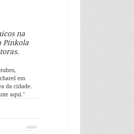
icos na 
 Pinkola 
toras.
tubro, 
acharel em 
a da cidade. 
uxe aqui."