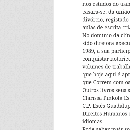
nos estudos do tra
casara-se: da união
divórcio, registad
aulas de escrita cr
No domínio da clín
sido diretora exec
1989, a sua partic
conquistar notorie
volumes de trabalh
que hoje aqui é ap
que Correm com os 
Outros livros seus
Clarissa Pinkola E
C.P. Estés Guadalu
Direitos Humanos e
idiomas.
Pode saber mais so