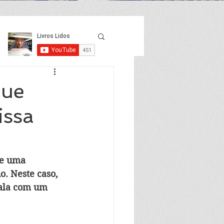
que
issa
re uma 
. Neste caso, 
fala com um 