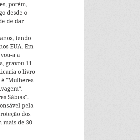
es, porém, 
go desde o 
de de dar 
anos, tendo 
 nos EUA. Em 
vou-a a 
s, gravou 11 
caria o livro 
 é "Mulheres 
lvagem". 
es Sábias".
onsável pela 
roteção dos 
m mais de 30 