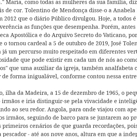
." Maria, como todas as mulheres da sua família, diz
 de cor. Tolentino de Mendonça disse-o a Anabela 
2012 que o diário Público divulgou. Hoje, a todos é 
erência as funções que desempenha. Porém, antes d
eca Apostólica e do Arquivo Secreto do Vaticano, por
 o tornou cardeal a 5 de outubro de 2019, José Tolen
já um percurso muito respeitado em diferentes vert
osidade que pode existir em cada um de nós ao como
cos" que uma auxiliar da igreja, também analfabeta 
er de forma inigualável, conforme contou nessa entre
, ilha da Madeira, a 15 de dezembro de 1965, o pequ
irmãos e iria distinguir-se pela vivacidade e inteli
ndo ao seu redor. Angola, para onde viajou com ape
os irmãos, seguindo de barco para se juntarem ao pr
s primeiros cenários de que guarda recordações, pois
ra pescador - até aos nove anos, altura em que a ind