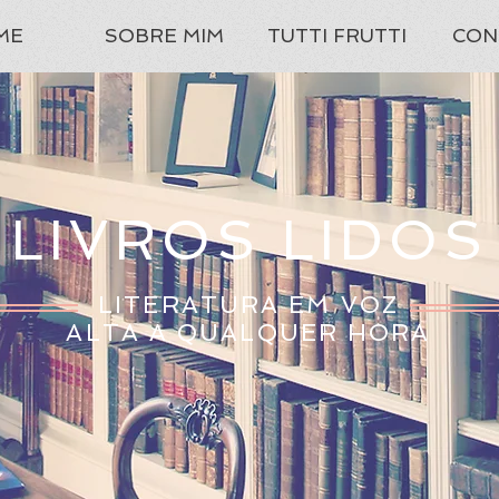
ME
SOBRE MIM
TUTTI FRUTTI
CON
LIVROS LIDOS
LITERATURA EM VOZ
ALTA A QUALQUER HORA