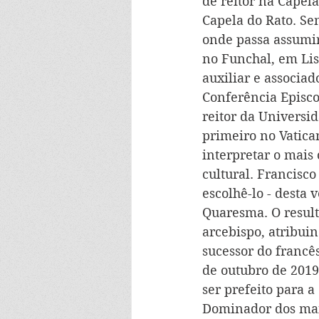
de reitor na Capel
Capela do Rato. S
onde passa assumir
no Funchal, em Lis
auxiliar e associa
Conferência Episco
reitor da Universid
primeiro no Vatica
interpretar o mais
cultural. Francisc
escolhê-lo - desta 
Quaresma. O result
arcebispo, atribuin
sucessor do francê
de outubro de 2019
ser prefeito para a
Dominador dos mai