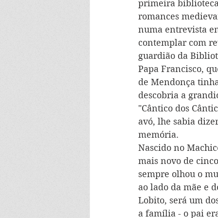
primeira biblioteca
romances medievais
numa entrevista em 
contemplar com rev
guardião da Bibliot
Papa Francisco, que
de Mendonça tinha 
descobria a grandi
"Cântico dos Cânti
avó, lhe sabia diz
memória.
Nascido no Machico
mais novo de cinco 
sempre olhou o mu
ao lado da mãe e d
Lobito, será um do
a família - o pai e