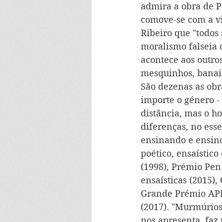
admira a obra de P
comove-se com a vi
Ribeiro que "todos
moralismo falseia 
acontece aos outro
mesquinhos, banais,
São dezenas as obr
importe o género -
distância, mas o 
diferenças, no esse
ensinando e ensinou
poético, ensaístic
(1998), Prémio Pen
ensaísticas (2015)
Grande Prémio APE 
(2017). "Murmúrios 
nos apresenta, faz 