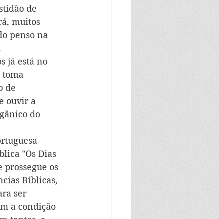
stidão de 
rá, muitos 
do penso na 
.
 já está no 
 toma 
o de 
 ouvir a 
gânico do 
 
ortuguesa 
lica "Os Dias 
e prossegue os 
cias Bíblicas, 
ra ser 
om a condição 