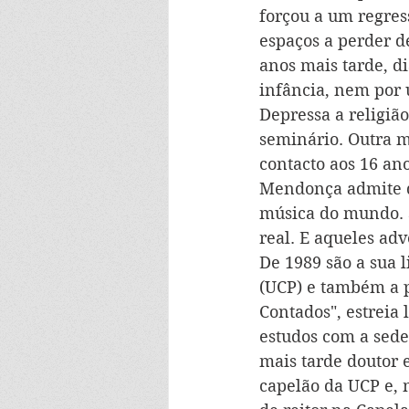
forçou a um regres
espaços a perder de
anos mais tarde, d
infância, nem por
Depressa a religião
seminário. Outra m
contacto aos 16 an
Mendonça admite qu
música do mundo. S
real. E aqueles ad
De 1989 são a sua 
(UCP) e também a p
Contados", estreia 
estudos com a sede
mais tarde doutor 
capelão da UCP e, 