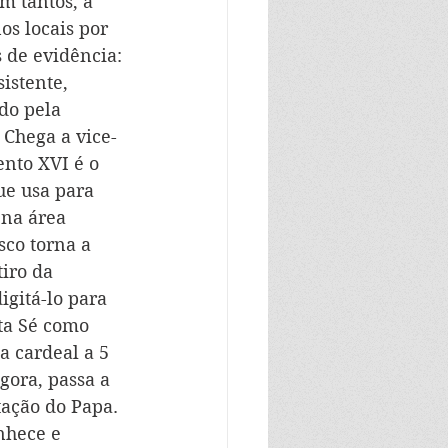
m tantos, a 
s locais por 
 de evidência: 
istente, 
do pela 
 Chega a vice-
ento XVI é o 
ue usa para 
 na área 
co torna a 
tiro da 
gitá-lo para 
nta Sé como 
a cardeal a 5 
gora, passa a 
tação do Papa.  
nhece e 