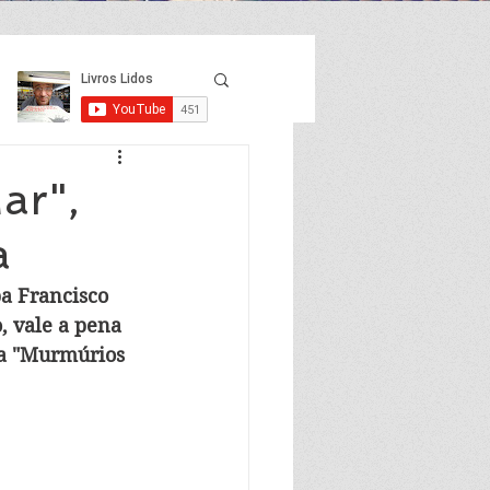
ar",
a
a Francisco 
, vale a pena 
ma "Murmúrios 