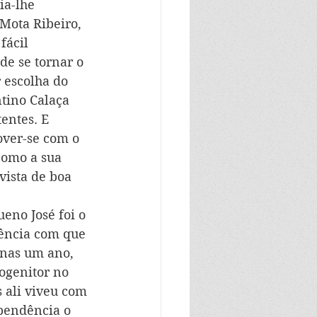
ia-lhe 
Mota Ribeiro, 
fácil 
e se tornar o 
 escolha do 
tino Calaça 
entes. E 
ver-se com o 
como a sua 
vista de boa 
eno José foi o 
gência com que 
nas um ano, 
ogenitor no 
 ali viveu com 
ependência o 