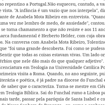
so repentino a Portugal.Não esqueceu, contudo, a va
 vista. "A infância é um vazio que nos interpela", di
iante de Anabela Mota Ribeiro em entrevista. "Quan
 uma vez me lembro de medo, de ansiedade", contou
 se torna chamamento a que não resiste e aos 11 anos
arca fundamental é Herberto Helder, com cuja obra
os. Na conversa com Anabela Mota Ribeiro, Tolentin
e "foi uma grande descoberta. Foi como se pudesse
entir que todas as coisas estavam vivas. Um lado or
vérbios que nele dão mais do que qualquer adjetivo".
licenciatura em Teologia na Universidade Católica P
rimeira visita a Roma. Quando, no ano seguinte, pub
literária e poética, é já padre na diocese do Funchal 
 de saber que o caracteriza. Torna-se mestre em Ciên
em Teologia Bíblica. Sai do Funchal rumo a Lisboa pa
mais tarde, passar pela paróquia de Santa Isabel e c