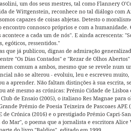
asolini, um dos seus mestres, tal como Flannery O'C
da de Wittgenstein, reconhece no tal diálogo com 
 somos capazes de coisas abjetas. Detesto o moralism
o encontro connosco próprios e com a humanidade. 
s acontece a cada um de nós". E ainda acrescenta: "
 egóticos, ressentidos."   
as que já publicou, dignas de admiração generaliza
 entre "Os Dias Contados" e "Rezar de Olhos Abertos"
homem comum a ambos, mesmo que se revele num un
ncial não se alterou - evoluiu, leu e escreveu muito
 a aprender. Não faltam distinções à sua escrita, sej
o ou até mesmo as crónicas: Prémio Cidade de Lisboa 
 Club de Ensaio (2005), o italiano Res Magnae para o
, Grande Prémio de Poesia Teixeira de Pascoaes APE (
de Crónica (2016) e o prestigiado Prémio Capri-San
do Mar", o poema que a jornalista e escritora Alice 
parte do livro "Baldios", editado em 1999. 