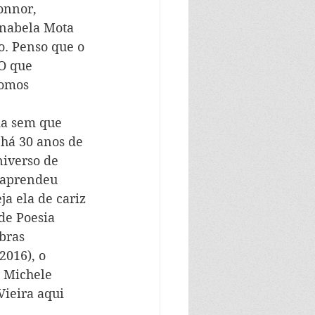
onnor, 
Anabela Mota 
o. Penso que o 
O que 
Somos 
da sem que 
 há 30 anos de 
iverso de 
, aprendeu 
a ela de cariz 
de Poesia 
bras 
2016), o 
 Michele 
Vieira aqui 