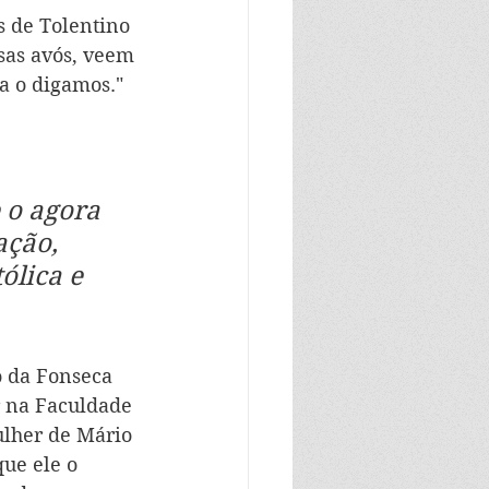
 de Tolentino 
sas avós, veem 
a o digamos."
 o agora 
ação, 
ólica e 
o da Fonseca 
r na Faculdade 
ulher de Mário 
que ele o 