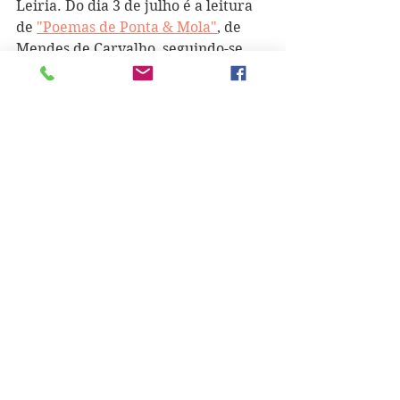
Leiria. Do dia 3 de julho é a leitura 
de 
"Poemas de Ponta & Mola"
, de 
Mendes de Carvalho, seguindo-se 
"Poema do Gato"
, de António 
Gedeão, a 7 de julho; 
"Funeral"
, de 
Dinis Moura, a 14 de julho; a 24 
desse mês, a escolha recaiu em 
"Quadrilha"
, de Carlos Drummond 
de Andrade; voltou à aposta em 
António Gedeão com 
"Trovas para 
Serem Vendidas na Travessa de São 
Domingos"
 a 6 de agosto; a 10 de 
setembro, o poema 
"Árvore"
, de 
Manoel de Barros, foi a proposta. 
"Socorro"
, de Millôr Fernandes, foi a 
escolha de dia 11 de outubro e, a 29, 
foi apresentado 
"História do 
Homem que Perdeu a Alma num 
Café"
, de Rui Manuel Amaral. A 7 de 