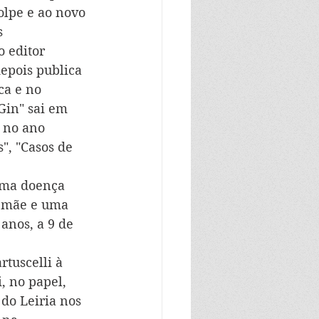
olpe e ao novo 
s 
o editor 
epois publica 
a e no 
Gin" sai em 
 no ano 
", "Casos de 
uma doença 
a mãe e uma 
anos, a 9 de 
tuscelli à 
, no papel, 
do Leiria nos 