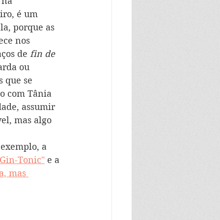
 na 
iro, é um 
la, porque as 
ece nos 
aços de 
fin de 
arda ou 
s que se 
do com Tânia 
dade, assumir 
el, mas algo 
 exemplo, a 
 Gin-Tonic"
 e a 
a, mas 