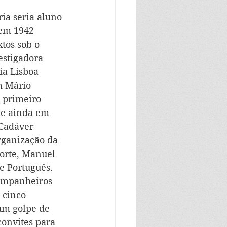
ia seria aluno 
 em 1942 
tos sob o 
estigadora 
a Lisboa 
m Mário 
 primeiro 
 e ainda em 
 Cadáver 
rganização da 
orte, Manuel 
e Português. 
Companheiros 
 cinco 
um golpe de 
onvites para 