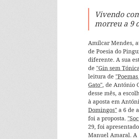
Vivendo com
morreu a 9 d
Amílcar Mendes, at
de Poesia do Pingu
diferente. A sua es
de 
"Gin sem Tónic
leitura de 
"Poemas 
Gato"
, de António G
desse mês, a escol
à aposta em Antón
Domingos"
 a 6 de 
foi a proposta. 
"Soc
29, foi apresentado
Manuel Amaral. A 