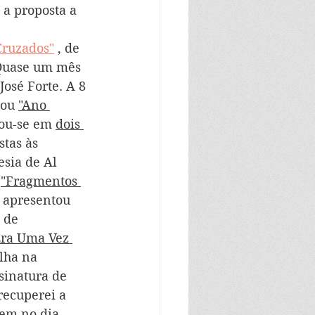
 a proposta a 
Cruzados"
 , de 
 Quase um mês 
José Forte. A 8 
tou 
"Ano 
ou-se em 
dois 
tas às 
sia de Al 
 
"Fragmentos 
o apresentou 
 de 
Era Uma Vez 
olha na 
sinatura de 
 recuperei a 
em no dia 