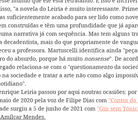
sse mundo que ele está retratando. E isso é incrível
isso, "a novela do Leiria é muito interessante. Prime
as suficientemente acabado para ser lido como nove
em construídas e têm uma profundidade que já apar
e uma narrativa já com sequência. Mas tem alguns tr
sa decadentista, mais do que propriamente de vangu
receu a professora. Martuscelli identifica ainda "peça
o do absurdo, porque há muito 
nonsense
". De acor
 legado relaciona-se com o "questionamento da socie
o na sociedade e tratar a arte não como algo impossív
otidiano". 
nrique Leiria passou por aqui noutras ocasiões: por
 maio de 2020 pela voz de Filipe Dias com 
"Contos do
de surgiu a 5 de junho de 2021 com 
"Gin sem Tónic
r Amílcar Mendes.