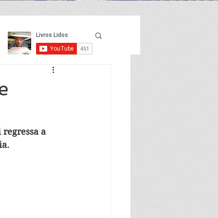
e
 regressa a 
ia.