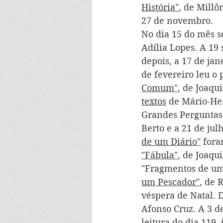
História"
, de Millô
27 de novembro. 
No dia 15 do mês s
Adília Lopes. A 19 
depois, a 17 de jan
de fevereiro leu o
Comum"
, de Joaqu
textos
 de Mário-Hen
Grandes Perguntas"
Berto e a 21 de julh
de um Diário"
 fora
"Fábula"
, de Joaqu
"Fragmentos de um 
um Pescador"
, de 
véspera de Natal. D
Afonso 
Cruz. A 3 d
leitura do dia 119,