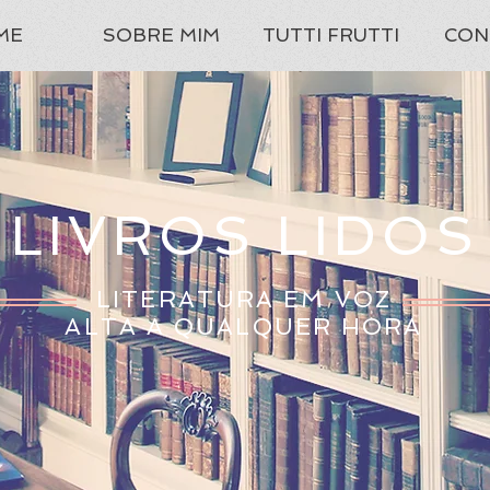
ME
SOBRE MIM
TUTTI FRUTTI
CON
LIVROS LIDOS
LITERATURA EM VOZ
ALTA A QUALQUER HORA