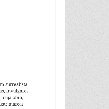
m surrealista 
s, invulgares 
 cuja obra, 
ixar marcas 