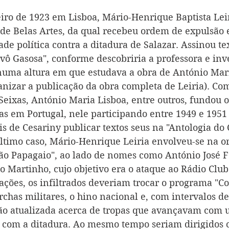
eiro de 1923 em Lisboa, Mário-Henrique Baptista Leir
 de Belas Artes, da qual recebeu ordem de expulsão
ade política contra a ditadura de Salazar. Assinou tex
ô Gasosa", conforme descobriria a professora e inv
numa altura em que estudava a obra de António Mari
ganizar a publicação da obra completa de Leiria). Co
Seixas, António Maria Lisboa, entre outros, fundou o
tas em Portugal, nele participando entre 1949 e 1951
s de Cesariny publicar textos seus na "Antologia do
 último caso, Mário-Henrique Leiria envolveu-se na o
o Papagaio", ao lado de nomes como António José F
io Martinho, cujo objetivo era o ataque ao Rádio Club
ações, os infiltrados deveriam trocar o programa "
chas militares, o hino nacional e, com intervalos de
ão atualizada acerca de tropas que avançavam com 
 com a ditadura. Ao mesmo tempo seriam dirigidos c