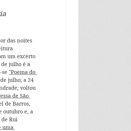
ia 
r das noites 
itura 
com um excerto 
de julho é a 
-se 
"Poema do 
de julho; a 24 
drade; voltou 
essa de São 
l de Barros, 
e outubro e, a 
, de Rui 
é uma 