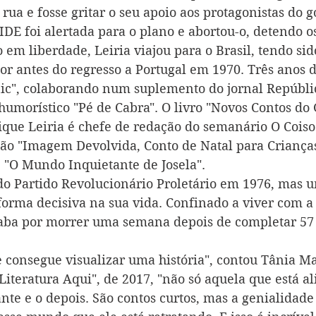
 rua e fosse gritar o seu apoio aos protagonistas do g
DE foi alertada para o plano e abortou-o, detendo o
o em liberdade, Leiria viajou para o Brasil, tendo sid
or antes do regresso a Portugal em 1970. Três anos d
ic", colaborando num suplemento do jornal Repúblic
humorístico "Pé de Cabra". O livro "Novos Contos do 
que Leiria é chefe de redação do semanário O Coiso
são "Imagem Devolvida, Conto de Natal para Crianças
e "O Mundo Inquietante de Josela".
o Partido Revolucionário Proletário em 1976, mas 
 forma decisiva na sua vida. Confinado a viver com 
acaba por morrer uma semana depois de completar 57 
 consegue visualizar uma história", contou Tânia Mar
teratura Aqui", de 2017, "não só aquela que está ali
nte e o depois. São contos curtos, mas a genialidade 