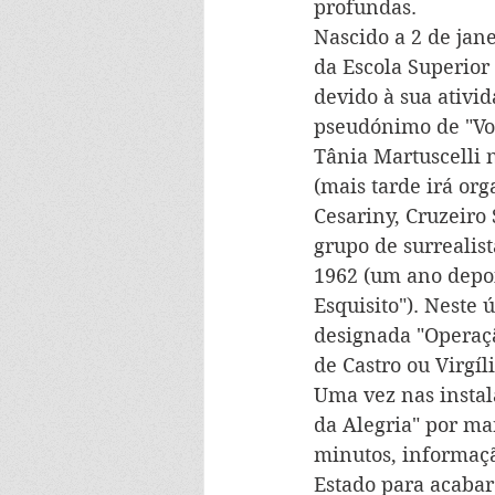
profundas.
Nascido a 2 de jan
da Escola Superior
devido à sua ativid
pseudónimo de "Vov
Tânia Martuscelli 
(mais tarde irá or
Cesariny, Cruzeiro 
grupo de surrealis
1962 (um ano depoi
Esquisito"). Neste
designada "Operaçã
de Castro ou Virgíl
Uma vez nas instal
da Alegria" por mar
minutos, informaç
Estado para acabar