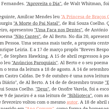
r Fernandes. 
"Aproveita o Dia"
, de Walt Whitman, foi
eguinte, Amílcar Mendes leu 
"A Princesa de Braços 
surgiu 
"A Morte do Pai Natal"
, de Rui Souza Coelho.
eiro, apresentou 
"Uma Faca nos Dentes"
, de António 
 poema 
"Não Cantes"
, de Al Berto. No dia 20, apresen
im Pessoa. Uma semana mais tarde, a proposta centr
rique Leiria. E a 17 de março propôs "Breves Respos
, de Stephen Hawking. A 15 de abril regressou à poe
o leu 
"Anúncios Paroquiais"
. Al Berto e o seu poema
m o tema da leitura a 18 de agosto. A 14 de setembr
im Castro Caldas. De 9 de outubro é uma nova leitura
Diário", de Al Berto. A 14 de de dezembro trouxe 
"
Rui Souza Coelho. 
"Deus"
, de Onofre Varela, foi a esc
e 9 de janeiro é a sua leitura de 
"Biblioteca"
, com as
e fevereiro voltou com o mesmo 
autor
. A 18 de abril
 inserido em 
"Ano Comum"
, como forma de homenag