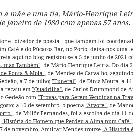
 a mãe e uma tia, Mário-Henrique Leir
e janeiro de 1980 com apenas 57 anos.
or e "dizedor de poesia", que também foi coordenado
im Café e do Púcaros Bar, no Porto, deixa-nos uma le
treia aqui no blog registou-se a 5 de junho de 2021 
a, mas Também"
, de Mário-Henrique Leiria. Do dia 3 
de Ponta & Mola"
, de Mendes de Carvalho, seguindo
edeão, a 7 de julho; 
"Funeral"
, de Dinis Moura, a 14 
ha recaiu em 
"Quadrilha"
, de Carlos Drummond de An
io Gedeão com 
"Trovas para Serem Vendidas na Trav
agosto; a 10 de setembro, o poema 
"Árvore"
, de Manoe
orro"
, de Millôr Fernandes, foi a escolha de dia 11 d
 
"História do Homem que Perdeu a Alma num Café"
7 de novembro, Amílcar Mendes trouxe 
"A História 