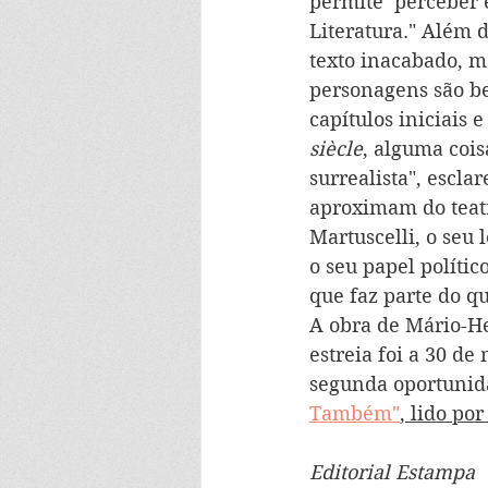
permite  perceber e
Literatura." Além d
texto inacabado, m
personagens são b
capítulos iniciais 
siècle
, alguma coi
surrealista", escla
aproximam do teatr
Martuscelli, o seu
o seu papel polític
que faz parte do qu
A obra de Mário-He
estreia foi a 30 de
segunda oportunida
Também"
, lido po
Editorial Estampa