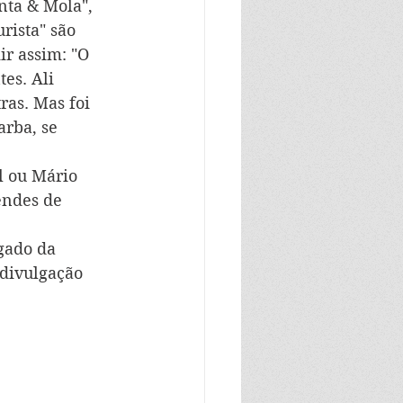
nta & Mola", 
rista" são 
r assim: "O 
es. Ali 
ras. Mas foi 
rba, se 
l ou Mário 
endes de 
gado da 
 divulgação 