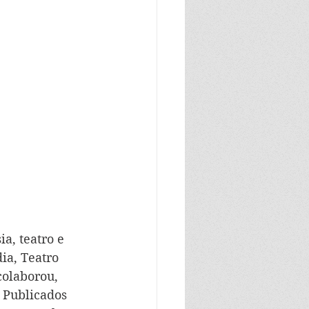
a, teatro e 
a, Teatro 
colaborou, 
. Publicados 