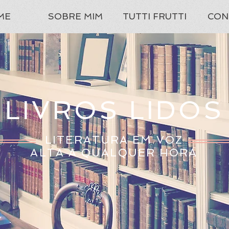
ME
SOBRE MIM
TUTTI FRUTTI
CON
LIVROS LIDOS
LITERATURA EM VOZ
ALTA A QUALQUER HORA