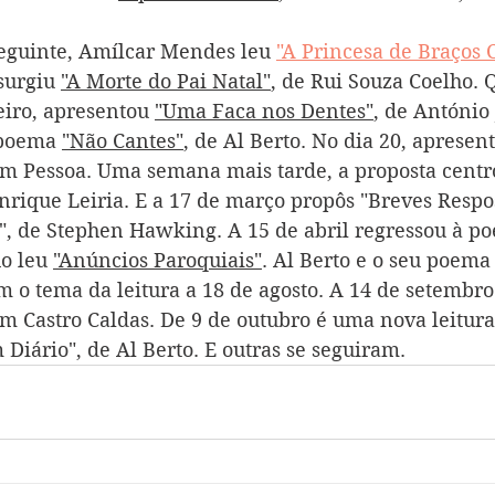
eguinte, Amílcar Mendes leu 
"A Princesa de Braços 
surgiu 
"A Morte do Pai Natal"
, de Rui Souza Coelho.
eiro, apresentou 
"Uma Faca nos Dentes"
, de António 
 poema 
"Não Cantes"
, de Al Berto. No dia 20, apresen
im Pessoa. Uma semana mais tarde, a proposta centr
rique Leiria. E a 17 de março propôs "Breves Respos
, de Stephen Hawking. A 15 de abril regressou à poe
o leu 
"Anúncios Paroquiais"
. Al Berto e o seu poema
m o tema da leitura a 18 de agosto. A 14 de setembr
im Castro Caldas. De 9 de outubro é uma nova leitura
Diário", de Al Berto. E outras se seguiram.