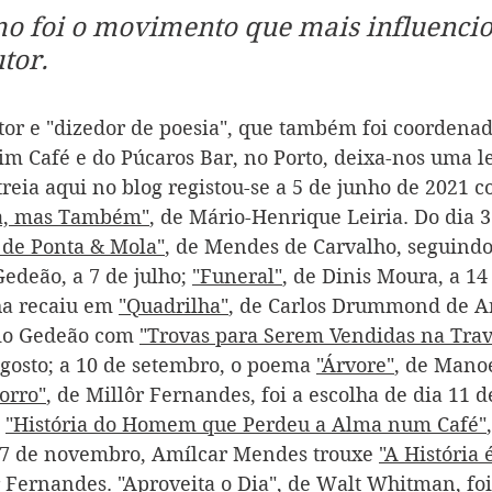
mo foi o movimento que mais influencio
tor.
or e "dizedor de poesia", que também foi coordenado
im Café e do Púcaros Bar, no Porto, deixa-nos uma le
treia aqui no blog registou-se a 5 de junho de 2021 
a, mas Também"
, de Mário-Henrique Leiria. Do dia 3 
de Ponta & Mola"
, de Mendes de Carvalho, seguindo
edeão, a 7 de julho; 
"Funeral"
, de Dinis Moura, a 14 
ha recaiu em 
"Quadrilha"
, de Carlos Drummond de An
io Gedeão com 
"Trovas para Serem Vendidas na Trav
agosto; a 10 de setembro, o poema 
"Árvore"
, de Manoe
orro"
, de Millôr Fernandes, foi a escolha de dia 11 d
 
"História do Homem que Perdeu a Alma num Café"
7 de novembro, Amílcar Mendes trouxe 
"A História 
r Fernandes. 
"Aproveita o Dia"
, de Walt Whitman, foi