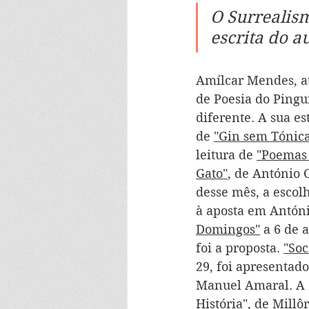
O Surrealis
escrita do au
Amílcar Mendes, at
de Poesia do Pingu
diferente. A sua es
de 
"Gin sem Tónic
leitura de 
"Poemas 
Gato"
, de António G
desse mês, a escol
à aposta em Antón
Domingos"
 a 6 de 
foi a proposta. 
"Soc
29, foi apresentado
Manuel Amaral. A 
História"
, de Millô