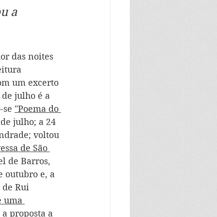
u a 
r das noites 
itura 
com um excerto 
de julho é a 
-se 
"Poema do 
de julho; a 24 
drade; voltou 
essa de São 
l de Barros, 
e outubro e, a 
, de Rui 
é uma 
 a proposta a 