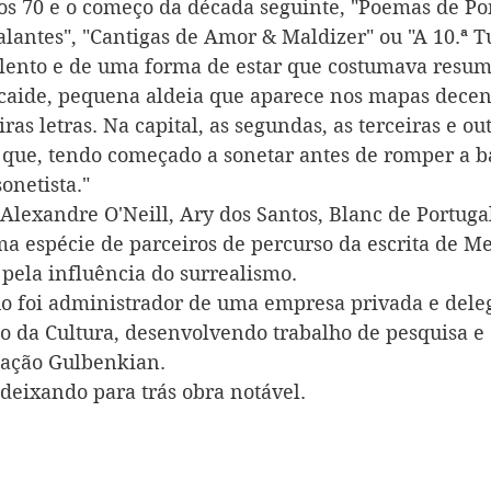
nos 70 e o começo da década seguinte, "Poemas de Po
lantes", "Cantigas de Amor & Maldizer" ou "A 10.ª Tu
lento e de uma forma de estar que costumava resumi
caide, pequena aldeia que aparece nos mapas decent
as letras. Na capital, as segundas, as terceiras e out
 que, tendo começado a sonetar antes de romper a ba
onetista."
lexandre O'Neill, Ary dos Santos, Blanc de Portuga
a espécie de parceiros de percurso da escrita de M
pela influência do surrealismo.
o foi administrador de uma empresa privada e dele
do da Cultura, desenvolvendo trabalho de pesquisa e
ação Gulbenkian. 
deixando para trás obra notável. 