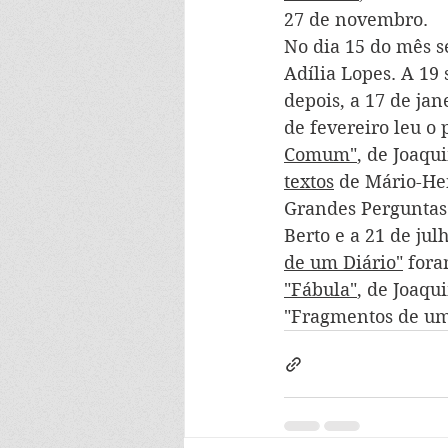
27 de novembro. 
No dia 15 do mês s
Adília Lopes. A 19 
depois, a 17 de jan
de fevereiro leu o
Comum"
, de Joaqu
textos
 de Mário-Hen
Grandes Perguntas"
Berto e a 21 de julh
de um Diário"
 fora
"Fábula"
, de Joaqu
"Fragmentos de um 