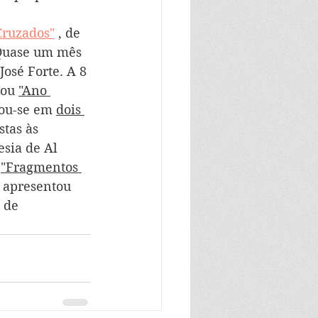
Cruzados"
 , de 
 Quase um mês 
José Forte. A 8 
tou 
"Ano 
ou-se em 
dois 
tas às 
sia de Al 
 
"Fragmentos 
o apresentou 
 de 