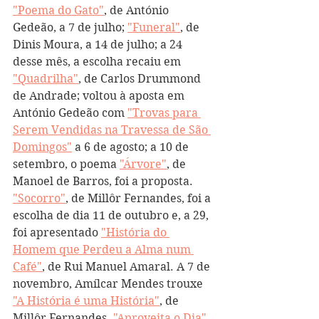
"Poema do Gato"
, de António 
Gedeão, a 7 de julho; 
"Funeral"
, de 
Dinis Moura, a 14 de julho; a 24 
desse mês, a escolha recaiu em 
"Quadrilha"
, de Carlos Drummond 
de Andrade; voltou à aposta em 
António Gedeão com 
"Trovas para 
Serem Vendidas na Travessa de São 
Domingos"
 a 6 de agosto; a 10 de 
setembro, o poema 
"Árvore"
, de 
Manoel de Barros, foi a proposta. 
"Socorro"
, de Millôr Fernandes, foi a 
escolha de dia 11 de outubro e, a 29, 
foi apresentado 
"História do 
Homem que Perdeu a Alma num 
Café"
, de Rui Manuel Amaral. A 7 de 
novembro, Amílcar Mendes trouxe 
"A História é uma História"
, de 
Millôr Fernandes. 
"Aproveita o Dia"
, 