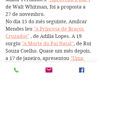
de Walt Whitman, foi a proposta a 
27 de novembro.
No dia 15 do mês seguinte, Amílcar 
Mendes leu 
"A Princesa de Braços 
Cruzados"
 , de Adília Lopes. A 19 
surgiu 
"A Morte do Pai Natal"
, de Rui 
Souza Coelho. Quase um mês depois, 
a 17 de janeiro, apresentou 
"Uma 
Faca nos Dentes"
, de António José 
Forte. A 8 de fevereiro leu o poema 
"Não Cantes"
, de Al Berto. No dia 20, 
apresentou 
"Ano Comum"
, de 
Joaquim Pessoa. Uma semana mais 
tarde, a proposta centrou-se em 
dois 
textos
 de Mário-Henrique Leiria. E a 
17 de março propôs "Breves 
Respostas às Grandes Perguntas", de 
Stephen Hawking. A 15 de abril 