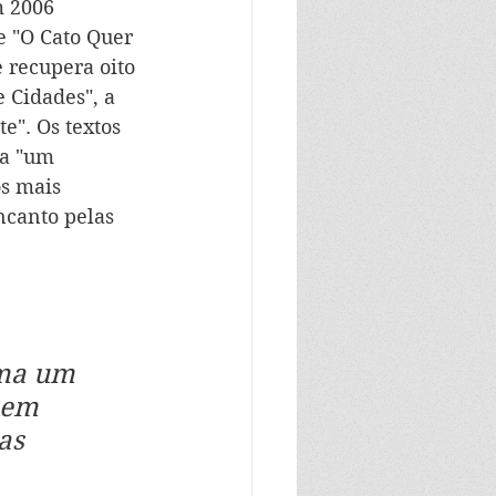
m 2006 
e "O Cato Quer 
 recupera oito 
 Cidades", a 
". Os textos 
 a "um 
s mais 
ncanto pelas 
rma um 
 em 
as 