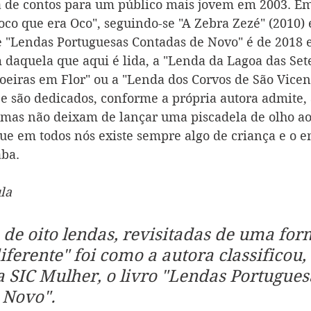
ta de contos para um público mais jovem em 2003. E
oco que era Oco", seguindo-se "A Zebra Zezé" (2010) 
e "Lendas Portuguesas Contadas de Novo" é de 2018 e
 daquela que aqui é lida, a "Lenda da Lagoa das Sete
iras em Flor" ou a "Lenda dos Corvos de São Vicente
e são dedicados, conforme a própria autora admite,
 mas não deixam de lançar uma piscadela de olho ao
que em todos nós existe sempre algo de criança e o e
aba.
la
de oito lendas, revisitadas de uma fo
ferente" foi como a autora classificou,
a SIC Mulher, o livro "Lendas Portugues
 Novo".