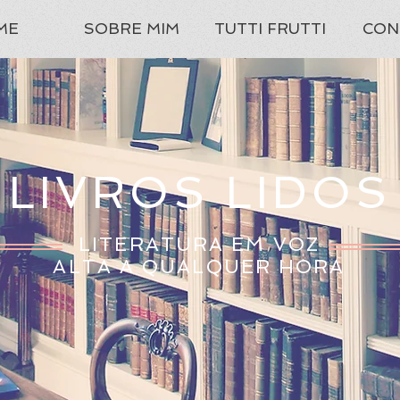
ME
SOBRE MIM
TUTTI FRUTTI
CON
LIVROS LIDOS
LITERATURA EM VOZ
ALTA A QUALQUER HORA