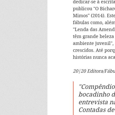
dedicar-se à escri
publicou "O Bichar
Mimos" (2014). Est
fábulas como, além
"Lenda das Amendoe
têm grande beleza 
ambiente juvenil",
crescidos. Até por
histórias nunca ac
20|20 Editora/Fábu
"Compêndio 
bocadinho di
entrevista n
Contadas de