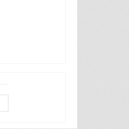
e julho de 1965", um
ma de Manuel António