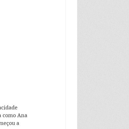
acidade 
ma como Ana 
omeçou a 