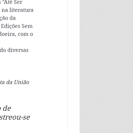
 "Até Ser 
na literatura 
ção da 
s Edições Sem 
doeira, com o 
do diversas 
ta da União 
 de 
streou-se 