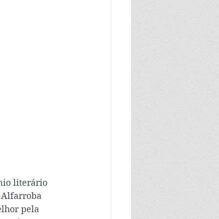
o literário 
 Alfarroba 
lhor pela 