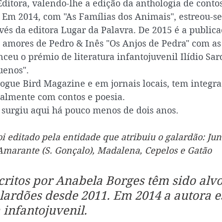
Editora, valendo-lhe a edição da anthologia de contos
 Em 2014, com "As Famílias dos Animais", estreou-se 
vés da editora Lugar da Palavra. De 2015 é a publica
os amores de Pedro & Inês "Os Anjos de Pedra" com a
eu o prémio de literatura infantojuvenil Ilídio Sar
uenos". 
ogue Bird Magazine e em jornais locais, tem integra
ialmente com contos e poesia.
á surgiu aqui há pouco menos de dois anos. 
i editado pela entidade que atribuiu o galardão: Jun
Amarante (S. Gonçalo), Madalena, Cepelos e Gatão
critos por Anabela Borges têm sido alvo
lardões desde 2011. Em 2014 a autora e
infantojuvenil.      