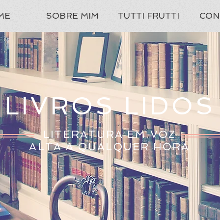
ME
SOBRE MIM
TUTTI FRUTTI
CON
LIVROS LIDOS
LITERATURA EM VOZ
ALTA A QUALQUER HORA