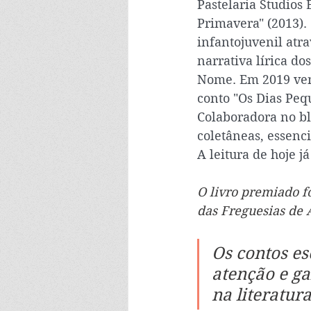
Pastelaria Studios 
Primavera" (2013). 
infantojuvenil atra
narrativa lírica d
Nome. Em 2019 venc
conto "Os Dias Peq
Colaboradora no bl
coletâneas, essenc
A leitura de hoje j
O livro premiado fo
das Freguesias de 
Os contos es
atenção e ga
na literatura 