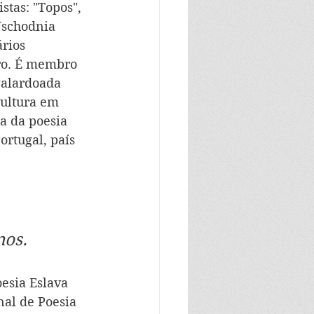
tas: "Topos", 
Wschodnia 
rios 
iro. É membro 
galardoada 
ultura em 
a da poesia 
rtugal, país 
nos.
oesia Eslava 
nal de Poesia 