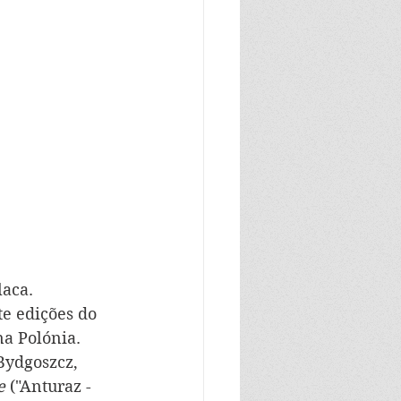
aca. 
e edições do 
a Polónia. 
Bydgoszcz, 
e
 ("Anturaz - 