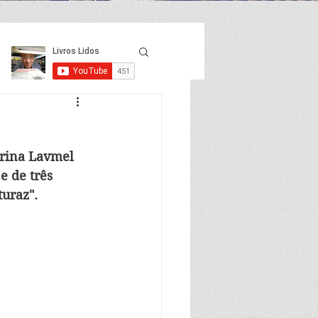
arina Lavmel 
e de três 
turaz".