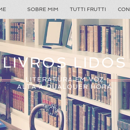
ME
SOBRE MIM
TUTTI FRUTTI
CON
LIVROS LIDOS
LITERATURA EM VOZ
ALTA A QUALQUER HORA