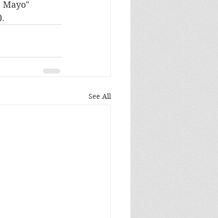
n Mayo" 
).
See All