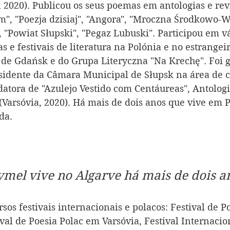
2020). Publicou os seus poemas em antologias e revis
am", "Poezja dzisiaj", "Angora", "Mroczna Środkowo-
 "Powiat Słupski", "Pegaz Lubuski". Participou em vá
as e festivais de literatura na Polónia e no estrange
 de Gdańsk e do Grupa Literyczna "Na Krechę". Foi 
sidente da Câmara Municipal de Słupsk na área de c
datora de "Azulejo Vestido com Centáureas", Antologi
Varsóvia, 2020). Há mais de dois anos que vive em Po
da.
mel vive no Algarve há mais de dois a
sos festivais internacionais e polacos: Festival de P
ival de Poesia Polac em Varsóvia, Festival Internacio