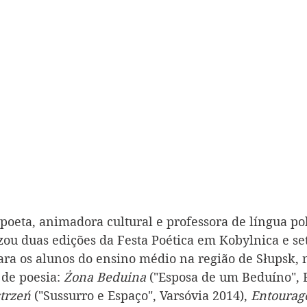
 poeta, animadora cultural e professora de língua pol
ou duas edições da Festa Poética em Kobylnica e set
ara os alunos do ensino médio na região de Słupsk, n
de poesia: 
Żona Beduina
 ("Esposa de um Beduíno", 
strzeń
 ("Sussurro e Espaço", Varsóvia 2014), 
Entourag