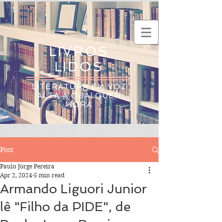
LIVROS
LIDOS
LITERATURA EM VOZ
ALTA A QUALQUER
HORA
Post
Paulo Jorge Pereira
Apr 2, 2024
5 min read
Armando Liguori Junior
lê "Filho da PIDE", de