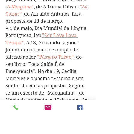
"A Máquina"
, de Adriana Falcão. 
"As 
Coisas"
, de Arnaldo Antunes, foi a 
proposta de 13 de março.
A 5 de maio, Dia Mundial da Língua 
Portuguesa, leu 
"Ser Leve Leva 
Tempo"
. A 13, Armando Liguori 
Junior deixou outro exemplo de 
talento ao ler 
"Pássaro Triste"
, do 
seu livro "Toda Saída É de 
Emergência". No dia 19, Cecília 
Meireles e o poema "Escolha o seu 
Sonho" foram as propostas. Seguiu-
se um excerto de "Macunaíma", de 
Mário de Andrade, a 27 de maio. De 
3 de junho é a proposta de leitura de 
"Sapatos"
, de Rubem Fonseca. A 4 de 
novembro leu "Samadhi", de Leila 
Guenther. De dia 24 é 
"Carta a Meus 