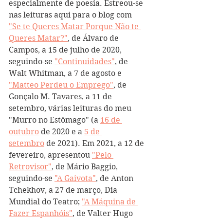
especialmente de poesia. Estreou-se 
nas leituras aqui para o blog com 
"Se te Queres Matar Porque Não te 
Queres Matar?"
, de Álvaro de 
Campos, a 15 de julho de 2020, 
seguindo-se 
"Continuidades"
, de 
Walt Whitman, a 7 de agosto e 
"Matteo Perdeu o Emprego"
, de 
Gonçalo M. Tavares, a 11 de 
setembro, várias leituras do meu 
"Murro no Estômago" (a 
16 de 
outubro
 de 2020 e a 
5 de 
setembro
 de 2021). Em 2021, a 12 de 
fevereiro, apresentou 
"Pelo 
Retrovisor"
, de Mário Baggio, 
seguindo-se 
"A Gaivota"
, de Anton 
Tchekhov, a 27 de março, Dia 
Mundial do Teatro; 
"A Máquina de 
Fazer Espanhóis"
, de Valter Hugo 