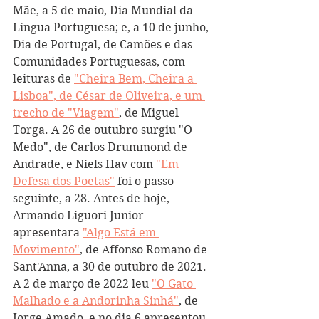
Mãe, a 5 de maio, Dia Mundial da 
Língua Portuguesa; e, a 10 de junho, 
Dia de Portugal, de Camões e das 
Comunidades Portuguesas, com 
leituras de 
"Cheira Bem, Cheira a 
Lisboa", de César de Oliveira, e um 
trecho de "Viagem"
, de Miguel 
Torga. A 26 de outubro surgiu "O 
Medo", de Carlos Drummond de 
Andrade, e Niels Hav com 
"Em 
Defesa dos Poetas"
 foi o passo 
seguinte, a 28. Antes de hoje, 
Armando Liguori Junior 
apresentara 
"Algo Está em 
Movimento"
, de Affonso Romano de 
Sant'Anna, a 30 de outubro de 2021. 
A 2 de março de 2022 leu 
"O Gato 
Malhado e a Andorinha Sinhá"
, de 
Jorge Amado, e no dia 6 apresentou 