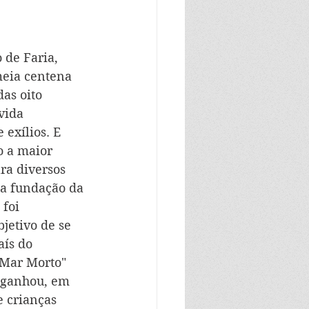
 de Faria, 
meia centena 
as oito 
vida 
exílios. E 
o a maior 
ra diversos 
na fundação da 
foi 
jetivo de se 
aís do 
"Mar Morto" 
e ganhou, em 
e crianças 