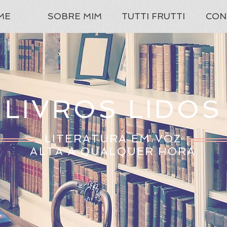
ME
SOBRE MIM
TUTTI FRUTTI
CON
LIVROS LIDOS
LITERATURA EM VOZ
ALTA A QUALQUER HORA