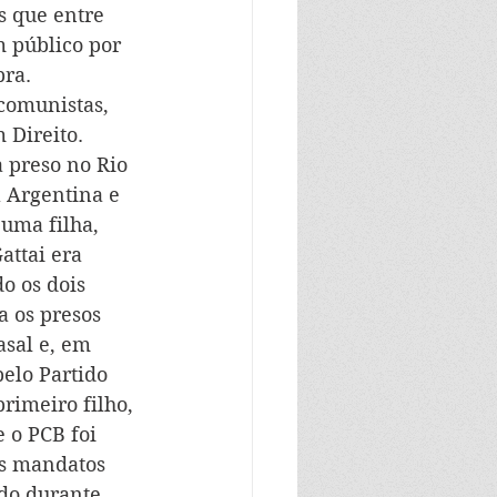
s que entre 
 público por 
ra. 
comunistas, 
 Direito.
 preso no Rio 
 Argentina e 
uma filha, 
attai era 
o os dois 
 os presos 
sal e, em 
elo Partido 
rimeiro filho, 
 o PCB foi 
os mandatos 
ndo durante 