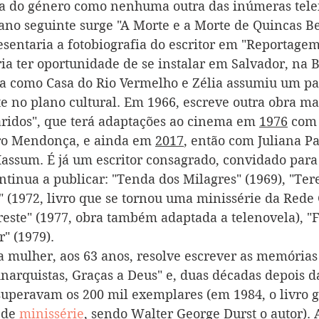
eia do género como nenhuma outra das inúmeras tele
ano seguinte surge "A Morte e a Morte de Quincas Be
esentaria a fotobiografia do escritor em "Reportage
iria ter oportunidade de se instalar em Salvador, na 
a como Casa do Rio Vermelho e Zélia assumiu um pa
 no plano cultural. Em 1966, escreve outra obra ma
aridos", que terá adaptações ao cinema em 
1976
 com
ro Mendonça, e ainda em 
2017
, então com Juliana P
assum. É já um escritor consagrado, convidado para
tinua a publicar: "Tenda dos Milagres" (1969), "Tere
 (1972, livro que se tornou uma minissérie da Rede
greste" (1977, obra também adaptada a telenovela), "
" (1979).
a mulher, aos 63 anos, resolve escrever as memórias 
Anarquistas, Graças a Deus" e, duas décadas depois d
 superavam os 200 mil exemplares (em 1984, o livro 
de 
minissérie
, sendo Walter George Durst o autor).