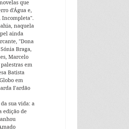
novelas que 
rro d'Água e, 
m Incompleta".
Bahia, naquela 
pel ainda 
rcante, "Dona 
 Sónia Braga, 
aes, Marcelo 
 palestras em 
sa Batista 
 Globo em 
Farda Fardão 
da sua vida: a 
a edição de 
ganhou 
 Amado 