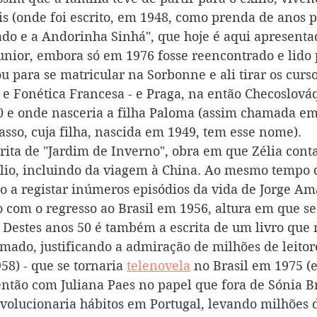
is (onde foi escrito, em 1948, como prenda de anos pa
do e a Andorinha Sinhá", que hoje é aqui apresenta
nior, embora só em 1976 fosse reencontrado e lido p
u para se matricular na Sorbonne e ali tirar os curso
 e Fonética Francesa - e Praga, na então Checoslováq
0 e onde nasceria a filha Paloma (assim chamada 
asso, cuja filha, nascida em 1949, tem esse nome).
crita de "Jardim de Inverno", obra em que Zélia conta
ílio, incluindo da viagem à China. Ao mesmo tempo 
do a registar inúmeros episódios da vida de Jorge Am
 com o regresso ao Brasil em 1956, altura em que se 
 Destes anos 50 é também a escrita de um livro que 
Amado, justificando a admiração de milhões de leitore
58) - que se tornaria 
telenovela
 no Brasil em 1975 (
ntão com Juliana Paes no papel que fora de Sónia Br
evolucionaria hábitos em Portugal, levando milhões 