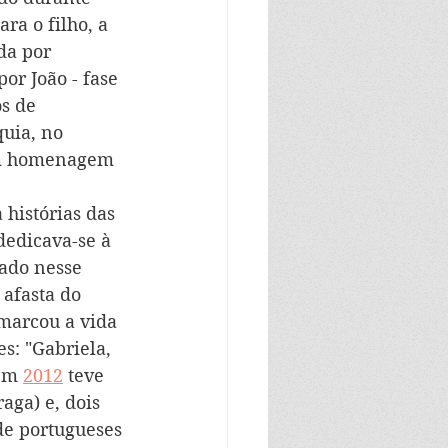
ra o filho, a 
da por 
or João - fase 
s de 
uia, no 
em homenagem 
 histórias das 
dedicava-se à 
ado nesse 
afasta do 
marcou a vida 
s: "Gabriela, 
em 
2012
 teve 
aga) e, dois 
de portugueses 