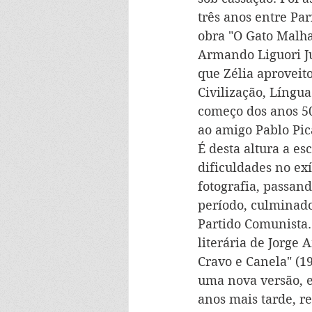
três anos entre Par
obra "O Gato Malha
Armando Liguori Ju
que Zélia aproveito
Civilização, Língua
começo dos anos 5
ao amigo Pablo Pic
É desta altura a es
dificuldades no ex
fotografia, passan
período, culminado
Partido Comunista.
literária de Jorge 
Cravo e Canela" (19
uma nova versão, e
anos mais tarde, r