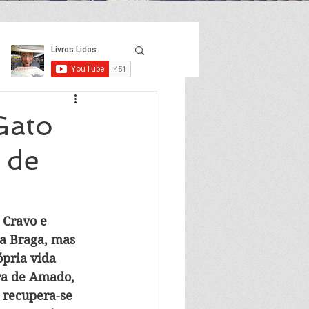
Gato
 de
 Cravo e 
ia Braga, mas 
pria vida 
bra de Amado, 
 recupera-se 