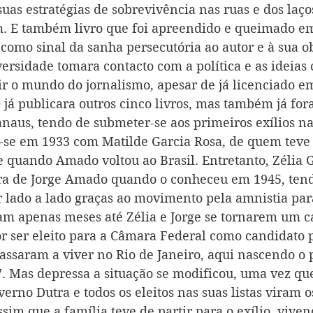
uas estratégias de sobrevivência nas ruas e dos laço
m. E também livro que foi apreendido e queimado em
como sinal da sanha persecutória ao autor e à sua ob
ersidade tomara contacto com a política e as ideias 
r o mundo do jornalismo, apesar de já licenciado em
já publicara outros cinco livros, mas também já fora
naus, tendo de submeter-se aos primeiros exílios na
-se em 1933 com Matilde Garcia Rosa, de quem teve 
 quando Amado voltou ao Brasil. Entretanto, Zélia G
ra de Jorge Amado quando o conheceu em 1945, tend
 lado a lado graças ao movimento pela amnistia para
ram apenas meses até Zélia e Jorge se tornarem um ca
or ser eleito para a Câmara Federal como candidato p
assaram a viver no Rio de Janeiro, aqui nascendo o p
7. Mas depressa a situação se modificou, uma vez que
verno Dutra e todos os eleitos nas suas listas viram 
ssim que a família teve de partir para o exílio, vive