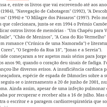
a e, entre os livros que vai escrevendo até aos ano
 (1984), "Navegação de Cabotagem" (1992), "A Descob
s" (1994) e "O Milagre dos Pássaros" (1997). Pelo me
 que colecionara, junta-se em 1994 o Prémio Camões.
licar outros livros de memórias - "Um Chapéu para 
aile", "Chão de Meninos", "A Casa do Rio Vermelho" o
 romance ("Crónica de uma Namorada") e literatura
l Cores", "O Segredo da Rua 18", "Jonas e a Sereia").
úde começaram a ter aspetos mais sérios para Jorg
os anos 90, quando o coração deu sinais de fadiga. 
ançou-lhe diversos avisos. A insuficiência cardíaca p
açadora, espécie de espada de Dâmocles sobre a su
0 seguiu-se o internamento a 20 de junho de 2001, n
oma. Ainda assim, apesar de uma infeção pulmonar 
caba por recuperar e receber alta a 16 de julho. Mas 
tra o escritor e a paragem cardiorrespiratória que so