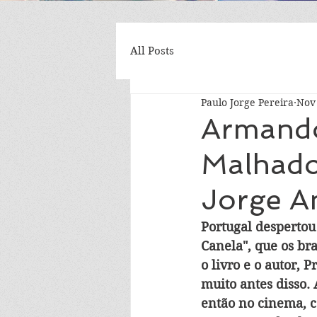
All Posts
Paulo Jorge Pereira
Nov 
Armando
Malhado
Jorge 
Portugal despertou
Canela", que os br
o livro e o autor,
muito antes disso. 
então no cinema, c