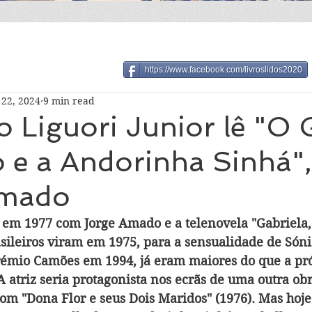
https://www.facebook.com/livroslidos2020
22, 2024
9 min read
 Liguori Junior lê "O 
 e a Andorinha Sinhá",
Amado
 em 1977 com Jorge Amado e a telenovela "Gabriela,
asileiros viram em 1975, para a sensualidade de Són
 Prémio Camões em 1994, já eram maiores do que a pró
A atriz seria protagonista nos ecrãs de uma outra o
om "Dona Flor e seus Dois Maridos" (1976). Mas hoje