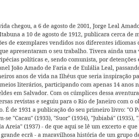
vida chegou, a 6 de agosto de 2001, Jorge Leal Amado
Itabuna a 10 de agosto de 1912, publicara cerca de 
es de exemplares vendidos nos diferentes idiomas d
que apresentaram o seu trabalho. Tivera ainda uma 
pécias políticas e, sendo comunista, por detenções e 
ronel João Amado de Faria e de Eulália Leal, passand
eiros anos de vida na Ilhéus que seria inspiração pa
s meios literários, participando com apenas 14 anos 
des em Salvador. Com os cúmplices dessa aventura 
sas revistas e seguiu para o Rio de Janeiro com o ob
o. É de 1931 a publicação do seu primeiro livro: "O P
-se "Cacau" (1933), "Suor" (1934), "Jubiabá" (1935), 
da Areia" (1937) - de que aqui se lê um excerto e qu
 grande ecrã - a maravilhosa história de um grupo d