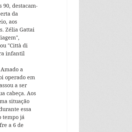
s 90, destacam-
erta da 
io, aos 
 Zélia Gattai 
Viagem", 
u "Città di 
 infantil 
e Amado a 
Foi operado em 
assou a ser 
a cabeça. Aos 
uma situação 
durante essa 
o tempo já 
fre a 6 de 