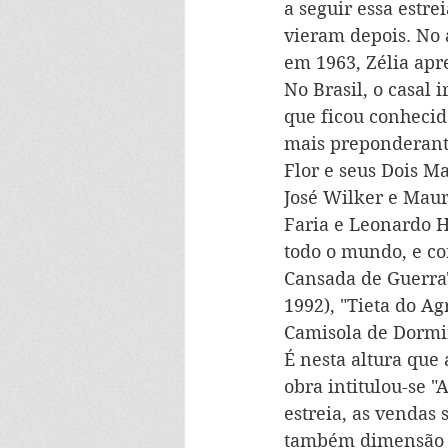
a seguir essa estr
vieram depois. No 
em 1963, Zélia apr
No Brasil, o casal 
que ficou conhecid
mais preponderante
Flor e seus Dois M
José Wilker e Mau
Faria e Leonardo H
todo o mundo, e con
Cansada de Guerra"
1992), "Tieta do A
Camisola de Dormir
É nesta altura que 
obra intitulou-se "
estreia, as vendas
também dimensão 