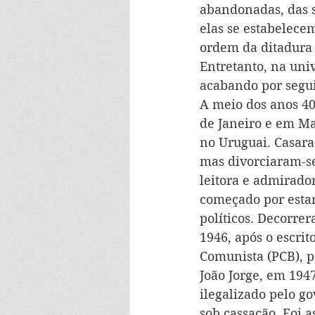
abandonadas, das s
elas se estabelece
ordem da ditadura 
Entretanto, na univ
acabando por segui
A meio dos anos 40 
de Janeiro e em Ma
no Uruguai. Casara
mas divorciaram-se
leitora e admirado
começado por estar
políticos. Decorre
1946, após o escrit
Comunista (PCB), p
João Jorge, em 194
ilegalizado pelo go
sob cassação. Foi a