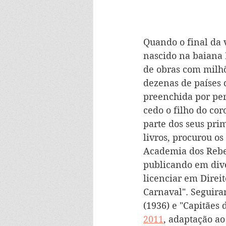
Quando o final da 
nascido na baiana 
de obras com milhõ
dezenas de países 
preenchida por peri
cedo o filho do co
parte dos seus prim
livros, procurou o
Academia dos Rebel
publicando em diver
licenciar em Direit
Carnaval". Seguiram
(1936) e "Capitães 
2011
, adaptação ao