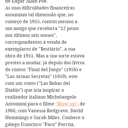
de Edgar Allan Poe.
As suas dificuldades financeiras 
assumiam tal dimensão que, no 
começo de 1955, contou mesmo a 
um amigo que recebera "12 pesos 
nos últimos seis meses", 
correspondentes à venda de 
exemplares de "Bestiário", a sua 
obra de 1951. Mas a sua sorte estava 
prestes a mudar, já depois dos livros 
de contos "Final del Juego" (1956) e 
"Las Armas Secretas" (1959), este 
com um conto ("Las Babas del 
Diablo") que iria inspirar o 
realizador italiano Michelangelo 
Antonioni para o filme 
"Blow-up"
, de 
1966, com Vanessa Redgrave, David 
Hemmings e Sarah Miles. Conhece o 
galego Francisco "Paco" Porrúa, 