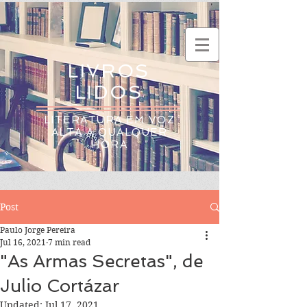
LIVROS
LIDOS
LITERATURA EM VOZ
ALTA A QUALQUER
HORA
Post
Paulo Jorge Pereira
Jul 16, 2021
7 min read
"As Armas Secretas", de
Julio Cortázar
Updated:
Jul 17, 2021