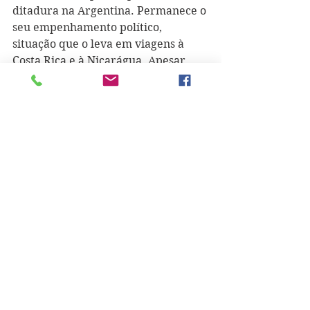
ditadura na Argentina. Permanece o 
seu empenhamento político, 
situação que o leva em viagens à 
Costa Rica e à Nicarágua. Apesar 
desta intensa atividade, nunca se 
afasta da escrita e, sobretudo, dos 
livros de contos, mas não só. Publica 
"Octaedro" (1974), visita os Estados 
Unidos e dá palestras em Berkeley. 
Seguem-se "Fantomas Contra los 
Vampiros Multinacionales" (1975), 
"Estrictamente No Profesional" 
(1976), "Alguien que Anda por Ahí 
(1977), "Territorios" (1979), "Un tal 
Lucas" (também em 1979) e 
"Queremos tanto a Glenda (1980). 
Em 1981, a debilidade da sua saúde 
dá os primeiros sinais, pois o 
escritor sofre uma hemorragia 