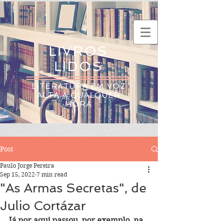
LIVROS
LIDOS
LITERATURA EM VOZ
ALTA A QUALQUER
HORA
Post
Paulo Jorge Pereira
Sep 15, 2022
7 min read
"As Armas Secretas", de
Julio Cortázar
Já por aqui passou, por exemplo, na 