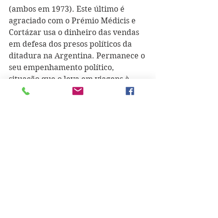
(ambos em 1973). Este último é 
agraciado com o Prémio Médicis e 
Cortázar usa o dinheiro das vendas 
em defesa dos presos políticos da 
ditadura na Argentina. Permanece o 
seu empenhamento político, 
situação que o leva em viagens à 
Costa Rica e à Nicarágua. Apesar 
desta intensa atividade, nunca se 
afasta da escrita e, sobretudo, dos 
livros de contos, mas não só. Publica 
"Octaedro" (1974), visita os Estados 
Unidos e dá palestras em Berkeley. 
Seguem-se "Fantomas Contra los 
Vampiros Multinacionales" (1975), 
"Estrictamente No Profesional" 
(1976), "Alguien que Anda por Ahí 
(1977), "Territorios" (1979), "Un tal 