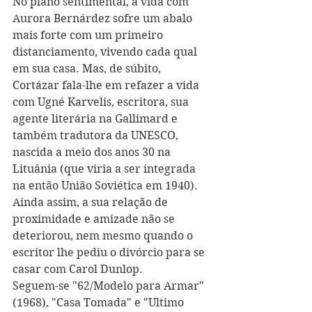
No plano sentimental, a vida com 
Aurora Bernárdez sofre um abalo 
mais forte com um primeiro 
distanciamento, vivendo cada qual 
em sua casa. Mas, de súbito, 
Cortázar fala-lhe em refazer a vida 
com Ugné Karvelis, escritora, sua 
agente literária na Gallimard e 
também tradutora da UNESCO, 
nascida a meio dos anos 30 na 
Lituânia (que viria a ser integrada 
na então União Soviética em 1940). 
Ainda assim, a sua relação de 
proximidade e amizade não se 
deteriorou, nem mesmo quando o 
escritor lhe pediu o divórcio para se 
casar com Carol Dunlop.
Seguem-se "62/Modelo para Armar" 
(1968), "Casa Tomada" e "Ultimo 