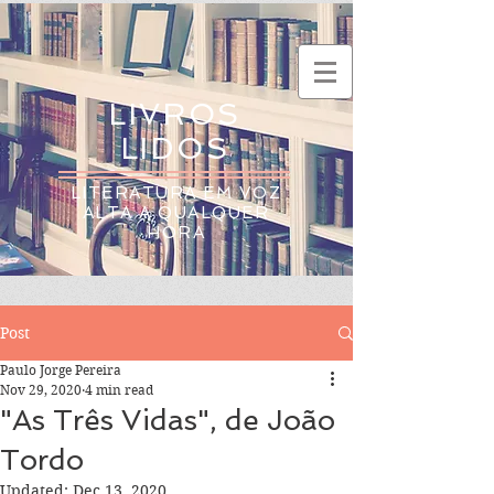
LIVROS
LIDOS
LITERATURA EM VOZ
ALTA A QUALQUER
HORA
Post
Paulo Jorge Pereira
Nov 29, 2020
4 min read
"As Três Vidas", de João
Tordo
Updated:
Dec 13, 2020