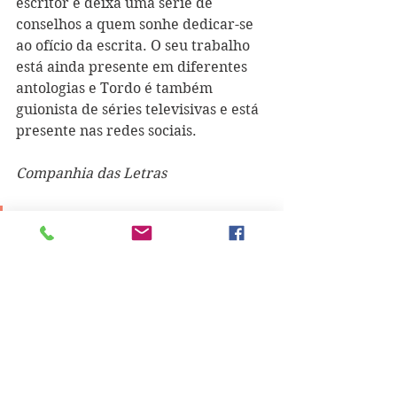
escritor e deixa uma série de 
conselhos a quem sonhe dedicar-se 
ao ofício da escrita. O seu trabalho 
está ainda presente em diferentes 
antologias e Tordo é também 
guionista de séries televisivas e está 
presente nas redes sociais.
Companhia das Letras
"Nos últimos cinco anos, 
comecei a escrever em 
público. Comecei a ir para 
cafés, restaurantes, lugares 
públicos porque sinto 
necessidade de ver pessoas, 
de escutar a voz delas, de 