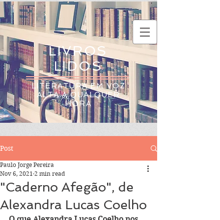
LIVROS
LIDOS
LITERATURA EM VOZ
ALTA A QUALQUER
HORA
Post
Paulo Jorge Pereira
Nov 6, 2021
2 min read
"Caderno Afegão", de
Alexandra Lucas Coelho
O que Alexandra Lucas Coelho nos 