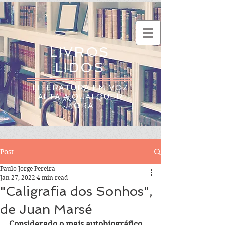
LIVROS
LIDOS
LITERATURA EM VOZ
ALTA A QUALQUER
HORA
Post
Paulo Jorge Pereira
Jan 27, 2022
4 min read
"Caligrafia dos Sonhos",
de Juan Marsé
Considerado o mais autobiográfico 