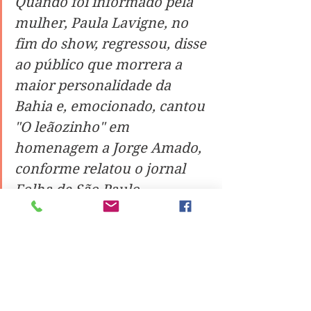
Quando foi informado pela 
mulher, Paula Lavigne, no 
fim do show, regressou, disse 
ao público que morrera a 
maior personalidade da 
Bahia e, emocionado, cantou 
"O leãozinho" em 
homenagem a Jorge Amado, 
conforme relatou o jornal 
Folha de São Paulo.
Os problemas de saúde começaram 
a ter aspetos mais sérios para Jorge 
Amado a partir do começo dos anos 
90, quando o coração deu sinais de 
fadiga. Foi operado em 1996 e a 