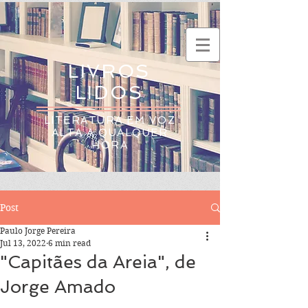
LIVROS
LIDOS
LITERATURA EM VOZ
ALTA A QUALQUER
HORA
Post
Paulo Jorge Pereira
Jul 13, 2022
6 min read
"Capitães da Areia", de
Jorge Amado