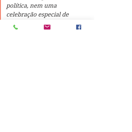
política, nem uma 
celebração especial de 
alguma proeza complexa nas 
artes ou ciências, mas sim 
um simples jogo de bola - 
uma partida de futebol", lê-se 
na introdução da obra de 
Morris.
Experiente jornalista, Carlos Manuel 
Albuquerque é uma das vozes e 
rostos do Desporto na RTP desde 
1993, tendo antes trabalhado para a 
Antena 1. Tem marcado presença 
como repórter em inúmeras provas 
internacionais de grande dimensão, 