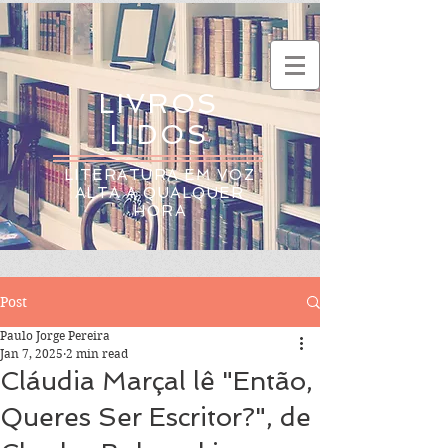
LIVROS
LIDOS
LITERATURA EM VOZ
ALTA A QUALQUER
HORA
Post
Paulo Jorge Pereira
Jan 7, 2025
2 min read
Cláudia Marçal lê "Então,
Queres Ser Escritor?", de