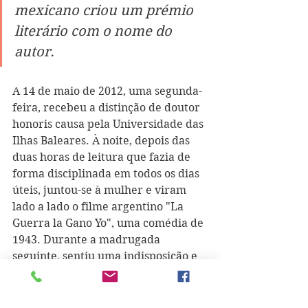
mexicano criou um prémio 
literário com o nome do 
autor.
A 14 de maio de 2012, uma segunda-
feira, recebeu a distinção de doutor 
honoris causa pela Universidade das 
Ilhas Baleares. À noite, depois das 
duas horas de leitura que fazia de 
forma disciplinada em todos os dias 
úteis, juntou-se à mulher e viram 
lado a lado o filme argentino "La 
Guerra la Gano Yo", uma comédia de 
1943. Durante a madrugada 
seguinte, sentiu uma indisposição e 
teve de ser transportado a um 
hospital na Cidade do México. Já não 
regressou a casa: aos 83 anos, vítima 