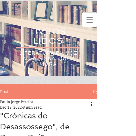
LIVROS
LIDOS
LITERATURA EM VOZ
ALTA A QUALQUER
HORA
Post
Paulo Jorge Pereira
Dec 13, 2022
3 min read
"Crónicas do
Desassossego", de