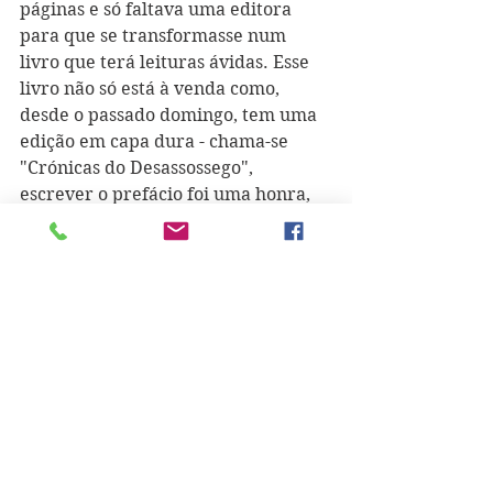
páginas e só faltava uma editora 
para que se transformasse num 
livro que terá leituras ávidas. Esse 
livro não só está à venda como, 
desde o passado domingo, tem uma 
edição em capa dura - chama-se 
"Crónicas do Desassossego", 
escrever o prefácio foi uma honra, 
estar ao lado do Duarte Baião na 
apresentação do seu primeiro livro 
um privilégio que não esquecerei, o 
mesmo acontecendo com a partilha 
da sua presença na Feira do Livro. 
Que venham o segundo, o terceiro, o 
quarto e assim sucessivamente... E, 
se um segundo livro de crónicas 
parece assegurado, não menos 
garantido estará um romance - é 
apenas uma questão de tempo. 