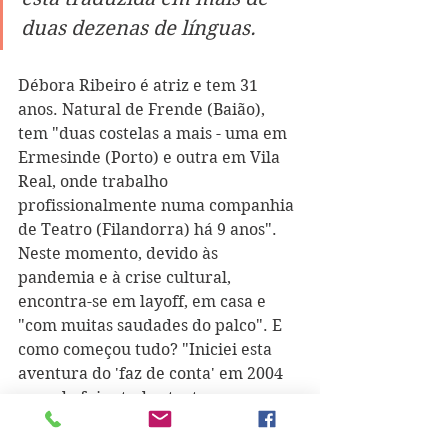
duas dezenas de línguas.
Débora Ribeiro é atriz e tem 31 
anos. Natural de Frende (Baião), 
tem "duas costelas a mais - uma em 
Ermesinde (Porto) e outra em Vila 
Real, onde trabalho 
profissionalmente numa companhia 
de Teatro (Filandorra) há 9 anos". 
Neste momento, devido às 
pandemia e à crise cultural, 
encontra-se em layoff, em casa e 
"com muitas saudades do palco". E 
como começou tudo? "Iniciei esta 
aventura do 'faz de conta' em 2004 
quando fui estudar teatro numa 
escola profissional (Balleteatro) e fui 
flutuando até às ESMAE (Escola 