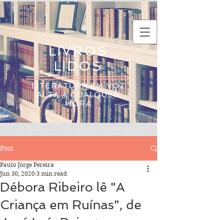
LIVROS
LIDOS
LITERATURA EM VOZ
ALTA A QUALQUER
HORA
Post
Paulo Jorge Pereira
Jun 30, 2020
3 min read
Débora Ribeiro lê "A
Criança em Ruínas", de