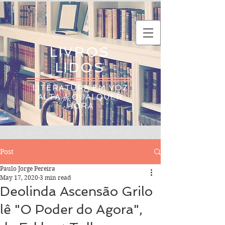
LIVROS
LIDOS
LITERATURA EM VOZ
ALTA A QUALQUER
HORA
Post
Paulo Jorge Pereira
May 17, 2020
3 min read
Deolinda Ascensão Grilo
lê "O Poder do Agora",