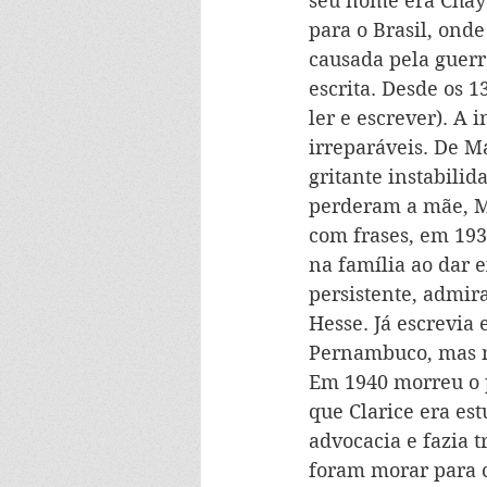
seu nome era Chaya
para o Brasil, onde
causada pela guerra
escrita. Desde os 1
ler e escrever). A
irreparáveis. De Ma
gritante instabilid
perderam a mãe, Ma
com frases, em 193
na família ao dar 
persistente, admir
Hesse. Já escrevia 
Pernambuco, mas nu
Em 1940 morreu o p
que Clarice era est
advocacia e fazia t
foram morar para c