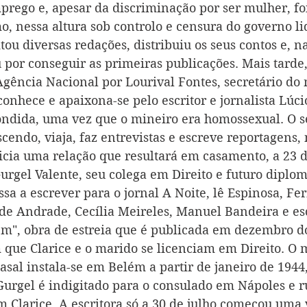
prego e, apesar da discriminação por ser mulher, foi
o, nessa altura sob controlo e censura do governo li
itou diversas redações, distribuiu os seus contos e, na
por conseguir as primeiras publicações. Mais tarde, 
Agência Nacional por Lourival Fontes, secretário do 
onhece e apaixona-se pelo escritor e jornalista Lúci
ndida, uma vez que o mineiro era homossexual. O s
escendo, viaja, faz entrevistas e escreve reportagens,
nicia uma relação que resultará em casamento, a 23 d
rgel Valente, seu colega em Direito e futuro diplom
sa a escrever para o jornal A Noite, lê Espinosa, Fe
 Andrade, Cecília Meireles, Manuel Bandeira e esc
m", obra de estreia que é publicada em dezembro d
m que Clarice e o marido se licenciam em Direito. O 
casal instala-se em Belém a partir de janeiro de 194
urgel é indigitado para o consulado em Nápoles e ru
m Clarice. A escritora só a 30 de julho começou uma