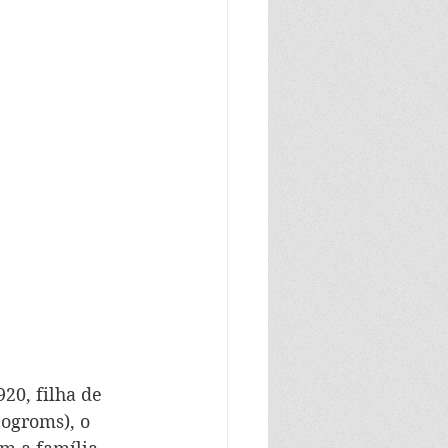
20, filha de 
ogroms), o 