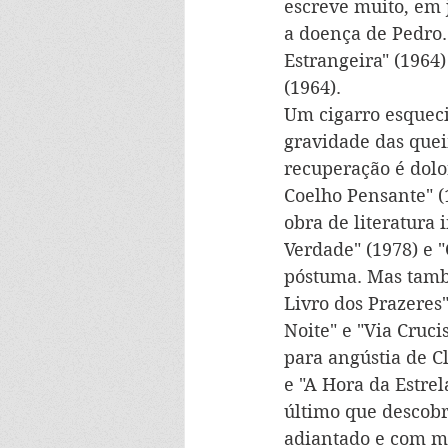
escreve muito, em 
a doença de Pedro.
Estrangeira" (1964
(1964).
Um cigarro esqueci
gravidade das quei
recuperação é dolor
Coelho Pensante" (1
obra de literatura 
Verdade" (1978) e 
póstuma. Mas tamb
Livro dos Prazeres"
Noite" e "Via Cruci
para angústia de C
e "A Hora da Estrel
último que descobr
adiantado e com me