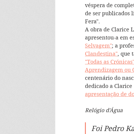
véspera de complet
de ser publicados l
Fera".
A obra de Clarice L
apresentou-a em es
Selvagem"
; a prof
Clandestina"
, que 
"Todas as Crónicas
Aprendizagem ou O
centenário do nasc
dedicado a Clarice
apresentação de d
Relógio d'Água
Foi Pedro K