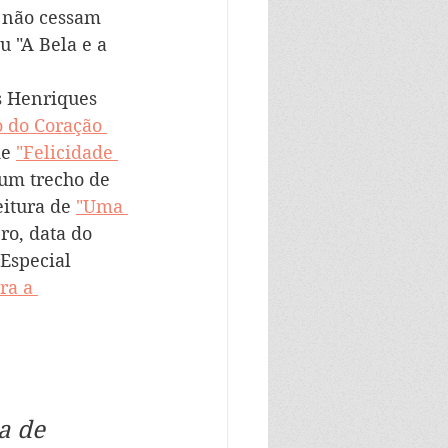
 não cessam 
 "A Bela e a 
s Henriques 
o do Coração 
e 
"Felicidade 
 um trecho de 
itura de 
"Uma 
ro, data do 
Especial 
ra a 
a de 