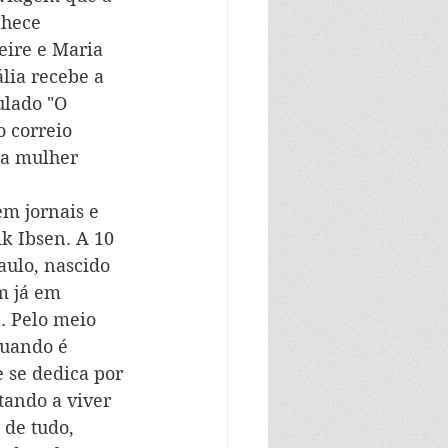
nhece 
eire e Maria 
lia recebe a 
ulado "O 
 correio 
 a mulher 
em jornais e 
k Ibsen. A 10 
aulo, nascido 
m já em 
. Pelo meio 
quando é 
 se dedica por 
tando a viver 
 de tudo, 