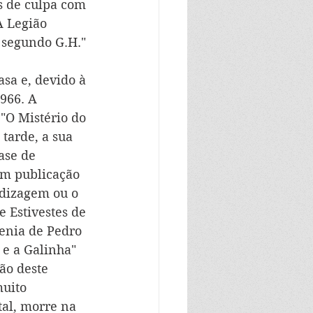
s de culpa com 
A Legião 
 segundo G.H." 
sa e, devido à 
966. A 
 "O Mistério do 
tarde, a sua 
ase de 
em publicação 
dizagem ou o 
e Estivestes de 
renia de Pedro 
 e a Galinha" 
ão deste 
uito 
al, morre na 