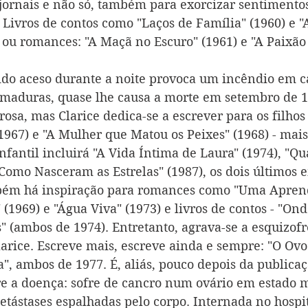
jornais e não só, também para exorcizar sentimento
 Livros de contos como "Laços de Família" (1960) e "
) ou romances: "A Maçã no Escuro" (1961) e "A Paixão
do aceso durante a noite provoca um incêndio em ca
maduras, quase lhe causa a morte em setembro de 1
osa, mas Clarice dedica-se a escrever para os filhos
967) e "A Mulher que Matou os Peixes" (1968) - mais 
infantil incluirá "A Vida Íntima de Laura" (1974), "Qu
"Como Nasceram as Estrelas" (1987), os dois últimos 
ém há inspiração para romances como "Uma Apren
 (1969) e "Água Viva" (1973) e livros de contos - "Ond
s" (ambos de 1974). Entretanto, agrava-se a esquizof
larice. Escreve mais, escreve ainda e sempre: "O Ovo
a", ambos de 1977. É, aliás, pouco depois da publicaç
e a doença: sofre de cancro num ovário em estado m
tástases espalhadas pelo corpo. Internada no hospit