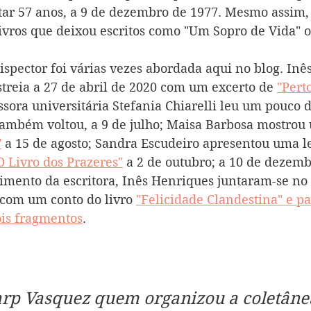
ar 57 anos, a 9 de dezembro de 1977. Mesmo assim,
ivros que deixou escritos como "Um Sopro de Vida" ou
ispector foi várias vezes abordada aqui no blog. Inê
treia a 27 de abril de 2020 com um excerto de 
"Pert
essora universitária Stefania Chiarelli leu um pouco d
também voltou, a 9 de julho; Maisa Barbosa mostrou
"
 a 15 de agosto; Sandra Escudeiro apresentou uma le
 Livro dos Prazeres"
 a 2 de outubro; a 10 de dezemb
imento da escritora, Inês Henriques juntaram-se no 
 com um conto do livro 
"Felicidade Clandestina" e pa
ois fragmentos
.
arp Vasquez quem organizou a coletâne