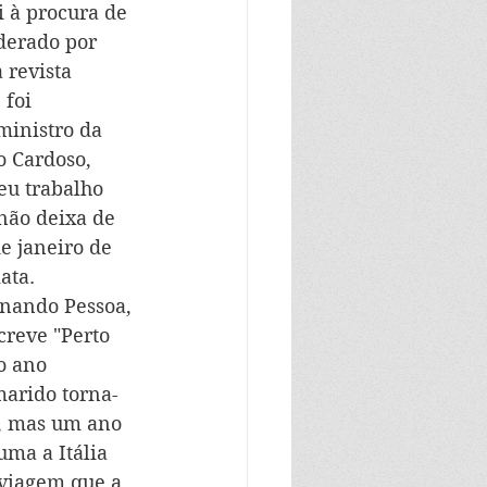
 à procura de 
derado por 
 revista 
foi 
ministro da 
o Cardoso, 
eu trabalho 
 não deixa de 
e janeiro de 
ata.
rnando Pessoa, 
reve "Perto 
o ano 
marido torna-
4, mas um ano 
ma a Itália 
 viagem que a 