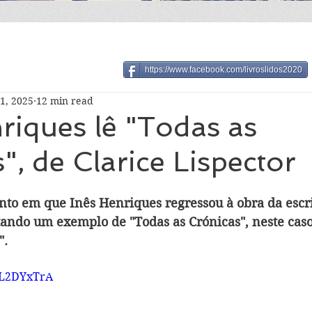
https://www.facebook.com/livroslidos2020
1, 2025
12 min read
riques lê "Todas as
", de Clarice Lispector
to em que Inês Henriques regressou à obra da escri
tando um exemplo de "Todas as Crónicas", neste caso
".
nL2DYxTrA