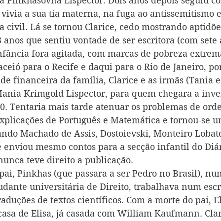
 Pinkhasovna Lispector. Dois anos depois seguiu co
 vivia a sua tia materna, na fuga ao antissemitismo e
 civil. Lá se tornou Clarice, cedo mostrando aptidõe
3 anos que sentiu vontade de ser escritora (com sete 
 infância fora agitada, com marcas de pobreza extrem
ceió para o Recife e daqui para o Rio de Janeiro, po
ade financeira da família, Clarice e as irmãs (Tania e 
nia Krimgold Lispector, para quem chegara a inven
0. Tentaria mais tarde atenuar os problemas de or
explicações de Português e Matemática e tornou-se um
ando Machado de Assis, Dostoievski, Monteiro Loba
e enviou mesmo contos para a secção infantil do Diár
nca teve direito a publicação.
ai, Pinkhas (que passara a ser Pedro no Brasil), nu
udante universitária de Direito, trabalhava num escr
raduções de textos científicos. Com a morte do pai, El
asa de Elisa, já casada com William Kaufmann. Clar