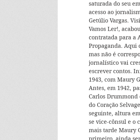
saturada do seu em
acesso ao jornalism
Getúlio Vargas. Vis
Vamos Ler!, acabou 
contratada para a 
Propaganda. Aqui c
mas não é correspo
jornalístico vai cr
escrever contos. I
1943, com Maury Gu
Antes, em 1942, pas
Carlos Drummond de
do Coração Selvage
seguinte, altura e
se vice-cônsul e o 
mais tarde Maury G
primeiro, ainda se