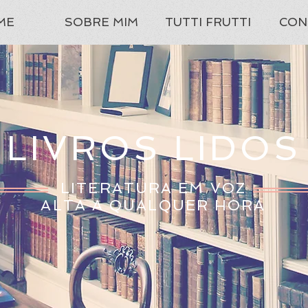
ME
SOBRE MIM
TUTTI FRUTTI
CON
LIVROS LIDOS
LITERATURA EM VOZ
ALTA A QUALQUER HORA