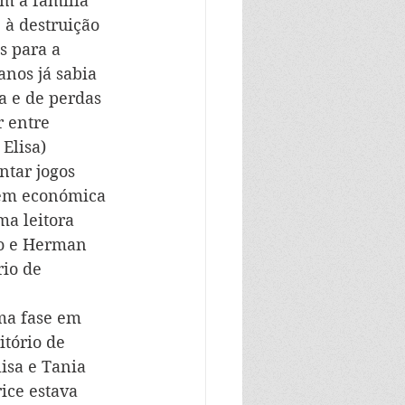
m a família 
 à destruição 
s para a 
anos já sabia 
a e de perdas 
r entre 
Elisa) 
tar jogos 
dem económica 
a leitora 
to e Herman 
io de 
ma fase em 
itório de 
isa e Tania 
ice estava 