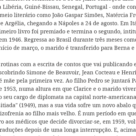
a Libéria, Guiné-Bissau, Senegal, Portugal - onde co
meio literário como João Gaspar Simões, Natércia Fr
e Argélia, chegando a Nápoles a 24 de agosto. Em Itá
imeiro livro foi premiado e termina o segundo, intit
 em 1946. Regressa ao Brasil durante três meses como
início de março, o marido é transferido para Berna e
rotinas com a escrita de contos que vai publicando 
escobrindo Simone de Beauvoir, Jean Cocteau e Henri
é mãe pela primeira vez. Ao filho Pedro se juntará P
de 1953, numa altura em que Clarice e o marido vive
 seu cargo de diplomata na capital norte-americana
Sitiada" (1949), mas a sua vida sofre um novo abalo 
izofrenia ao filho mais velho. É num período em que
ro aos médicos que decide divorciar-se, em 1959, vol
 traduções depois de uma longa interrupção. E, acima