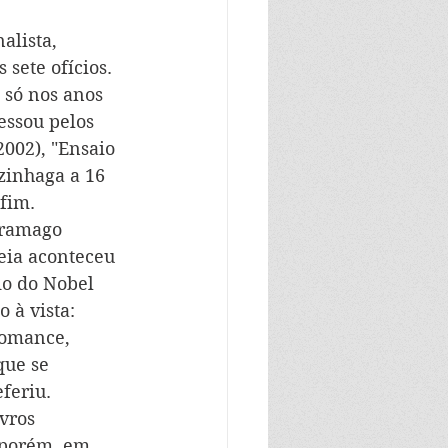
alista, 
sete ofícios. 
 só nos anos 
essou pelos 
002), "Ensaio 
zinhaga a 16 
fim.
aramago 
reia aconteceu 
io do Nobel 
 à vista: 
romance, 
que se 
feriu.
vros 
 porém, em 