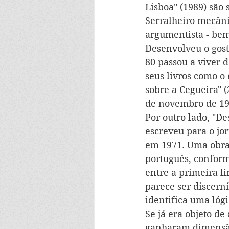
Lisboa" (1989) são
Serralheiro mecânic
argumentista - bem
Desenvolveu o gosto
80 passou a viver 
seus livros como o
sobre a Cegueira" 
de novembro de 192
Por outro lado, "D
escreveu para o jor
em 1971. Uma obra 
português, conforme
entre a primeira l
parece ser discern
identifica uma lóg
Se já era objeto de
ganharam dimensão