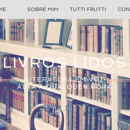
ME
SOBRE MIM
TUTTI FRUTTI
CON
LIVROS LIDOS
LITERATURA EM VOZ
ALTA A QUALQUER HORA