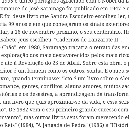
995 e único português agraciado com o Nobel da Li
 romance de José Saramago foi publicado em 1947 e 
E foi deste livro que Sandra Escudeiro escolheu ler,
aria 99 anos e em que começaram os sinais exteriores
alar, a 16 de novembro próximo, o seu centenário. Ho
lisabete Jeus escolheu: "Cadernos de Lanzarote II".
Chão", em 1980, Saramago traçaria o retrato das en
 exploração dos mais desfavorecidos pelos mais rico
e até à Revolução do 25 de Abril. Sobre esta obra, o 
critor é um homem como os outros: sonha. E o meu so
ivro, quando terminasse: 'Isto é um livro sobre o Ale
omance, gentes, conflitos, alguns amores, muitos sacr
vitórias e os desastres, a aprendizagem da transform
, um livro que quis aproximar-se da vida, e essa seri
o". De 1982 vem o seu primeiro grande sucesso com 
nvento", mas outros livros seus foram merecendo el
 Reis" (1984), "A Jangada de Pedra" (1986) e "Históri