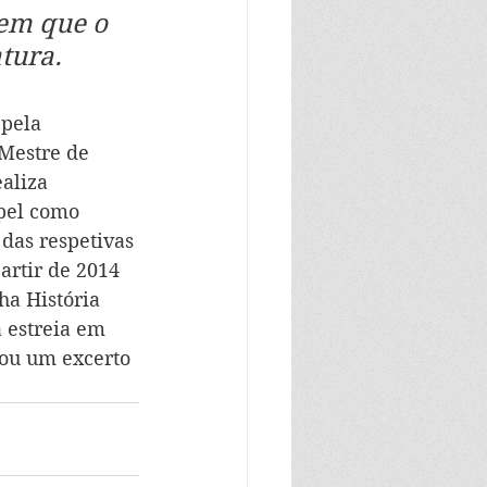
em que o 
tura. 
pela 
Mestre de 
aliza 
pel como 
das respetivas 
rtir de 2014 
ha História 
 estreia em 
tou um excerto 