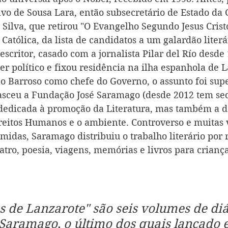
alvo de Sousa Lara, então subsecretário de Estado da 
Silva, que retirou "O Evangelho Segundo Jesus Cristo
 Católica, da lista de candidatos a um galardão liter
escritor, casado com a jornalista Pilar del Río desde 
r político e fixou residência na ilha espanhola de L
 Barroso como chefe do Governo, o assunto foi supe
asceu a Fundação José Saramago (desde 2012 tem sed
 dedicada à promoção da Literatura, mas também a d
reitos Humanos e o ambiente. Controverso e muitas v
umidas, Saramago distribuiu o trabalho literário por
eatro, poesia, viagens, memórias e livros para criança
 de Lanzarote" são seis volumes de diá
 Saramago, o último dos quais lançado 