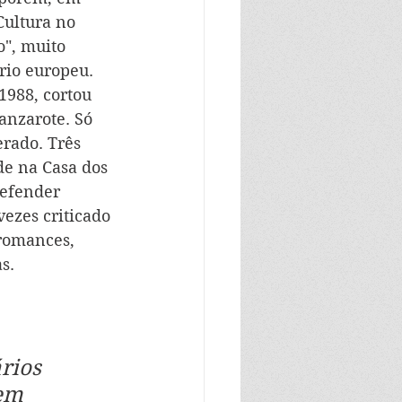
Cultura no 
", muito 
ário europeu. 
1988, cortou 
anzarote. Só 
rado. Três 
e na Casa dos 
efender 
ezes criticado 
 romances, 
s. 
rios 
em 