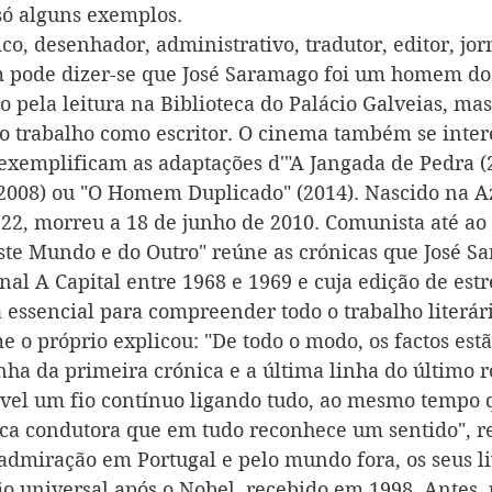
 só alguns exemplos.
o, desenhador, administrativo, tradutor, editor, jorn
 pode dizer-se que José Saramago foi um homem dos 
 pela leitura na Biblioteca do Palácio Galveias, mas
do trabalho como escritor. O cinema também se inter
 exemplificam as adaptações d'"A Jangada de Pedra (2
(2008) ou "O Homem Duplicado" (2014). Nascido na A
2, morreu a 18 de junho de 2010. Comunista até ao 
este Mundo e do Outro" reúne as crónicas que José S
nal A Capital entre 1968 e 1969 e cuja edição de est
essencial para compreender todo o trabalho literár
 o próprio explicou: "De todo o modo, os factos estão
inha da primeira crónica e a última linha do último 
ível um fio contínuo ligando tudo, ao mesmo tempo 
ica condutora que em tudo reconhece um sentido", re
 admiração em Portugal e pelo mundo fora, os seus li
 universal após o Nobel, recebido em 1998. Antes,