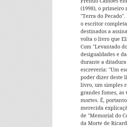
Prémio Camões em 1
(1998), o primeiro
"Terra do Pecado". 
o escritor complet
destinados a assin
volta o livro que E
Com "Levantado do 
desigualdades e da
durante a ditadura 
escreveria: "Um es
poder dizer deste l
livro, um simples r
grandes fomes, as 
mortes. É, portanto
merecida explicaçã
de "Memorial do Co
da Morte de Ricardo