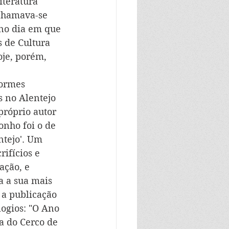
teratura 
chamava-se 
 no dia em que 
 de Cultura 
je, porém, 
ormes 
s no Alentejo 
próprio autor 
nho foi o de 
ntejo'. Um 
ifícios e 
ação, e 
a a sua mais 
a publicação 
ogios: "O Ano 
a do Cerco de 