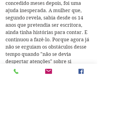
concedido meses depois, foi uma 
ajuda inesperada. A mulher que, 
segundo revela, sabia desde os 14 
anos que pretendia ser escritora, 
ainda tinha histórias para contar. E 
continuou a fazê-lo. Porque agora já 
não se erguiam os obstáculos desse 
tempo quando "não se devia 
despertar atenções" sobre si 
própria. Fosse por "ser canadiana, 
mulher ou até pelas duas". 
Companhia das Letras
/Tradução de 
Sérgio Flaksman
"Não creio que seja capaz de 
escrever mais. Dentro de 
dois ou três anos serei 