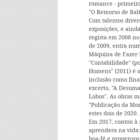
romance - primeiro
"O Remorso de Balt
Com talentos divers
exposições, e aind
regista em 2008 no
de 2009, entra num 
Máquina de Fazer 
"Contabilidade" (po
Homens" (2011) é o
inclusão como fina
excerto, "A Desuma
Lobos". As obras m
"Publicação da Mor
estes dois de 2020.
Em 2017, contou à 
aprendera na vida:
boa-fé e propensos