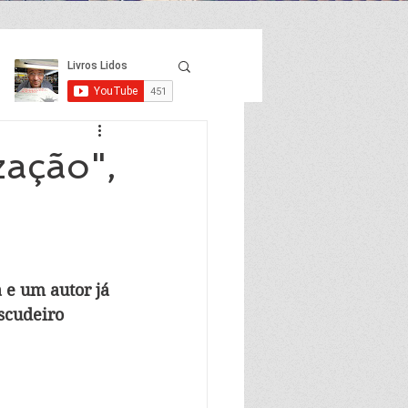
zação",
 e um autor já 
scudeiro 