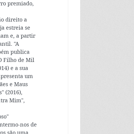
vro premiado, 
o direito a 
a estreia se 
m e, a partir 
ntil. "A 
bém publica 
O Filho de Mil 
14) e a sua 
apresenta um 
ães e Maus 
 (2016), 
ntra Mim", 
so" 
antermo-nos de 
ros são uma 