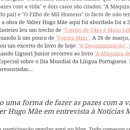
azes com a vida" e dois casos são citados: "A Máquin
o pai) e "O Filho de Mil Homens" (o facto de não ter 
 a obra de Valter Hugo Mãe aqui foi abordada foi a 2
asteiro leu um trecho de 
"Contos de Cães e Maus Lo
quando li um pouco de 
"Contra Mim"
. A 26 de março,
ou um excerto do livro de hoje: 
"A Desumanização"
.
ando Liguori Junior recorreu ao livro 
"A Máquina de
Especial sobre o Dia Mundial da Língua Portuguesa. 
presentadas...
ão uma forma de fazer as pazes com a vi
ter Hugo Mãe em entrevista à Notícias 
 participação regular aqui no blog. Tudo começou 