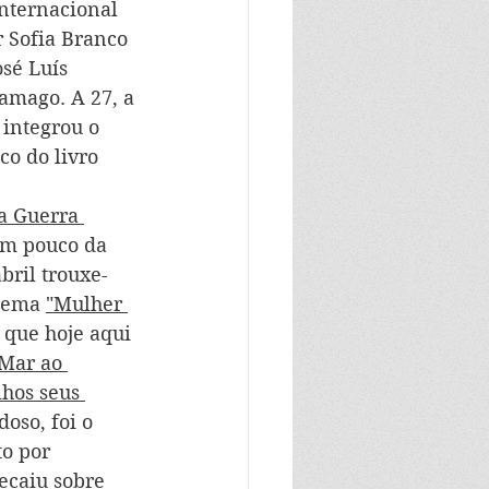
Internacional 
r Sofia Branco 
osé Luís 
ramago. A 27, a 
 integrou o 
o do livro 
a Guerra 
um pouco da 
abril trouxe-
poema 
"Mulher 
 que hoje aqui 
Mar ao 
hos seus 
doso, foi o 
to por 
ecaiu sobre 