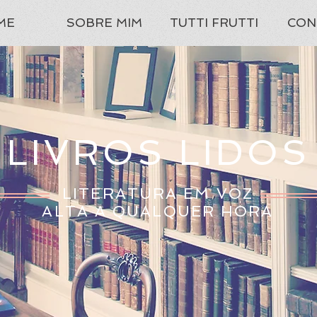
ME
SOBRE MIM
TUTTI FRUTTI
CON
LIVROS LIDOS
LITERATURA EM VOZ
ALTA A QUALQUER HORA