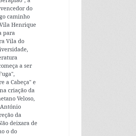
Serapião", a 
 vencedor do 
ngo caminho 
Vila Henrique 
 para 
a Vila do 
iversidade, 
eratura 
começa a ser 
Fuga", 
e a Cabeça" e 
na criação da 
etano Veloso, 
 António 
reção da 
 Não deixara de 
o o do 