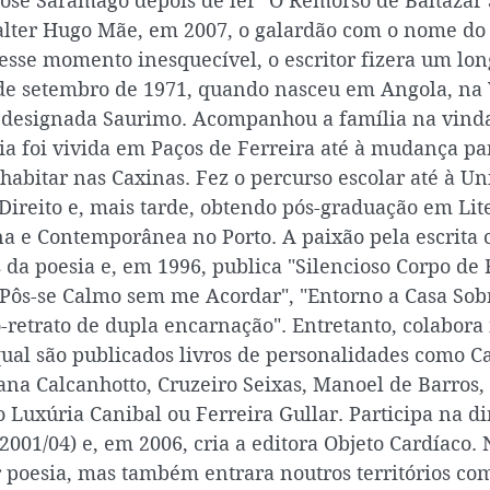
José Saramago depois de ler "O Remorso de Baltazar 
alter Hugo Mãe, em 2007, o galardão com o nome do
esse momento inesquecível, o escritor fizera um lo
de setembro de 1971, quando nasceu em Angola, na 
a designada Saurimo. Acompanhou a família na vinda
ia foi vivida em Paços de Ferreira até à mudança par
habitar nas Caxinas. Fez o percurso escolar até à Un
Direito e, mais tarde, obtendo pós-graduação em Lit
 e Contemporânea no Porto. A paixão pela escrita 
 da poesia e, em 1996, publica "Silencioso Corpo de 
 Pôs-se Calmo sem me Acordar", "Entorno a Casa Sobr
-retrato de dupla encarnação". Entretanto, colabora 
qual são publicados livros de personalidades como Ca
ana Calcanhotto, Cruzeiro Seixas, Manoel de Barros,
 Luxúria Canibal ou Ferreira Gullar. Participa na di
2001/04) e, em 2006, cria a editora Objeto Cardíaco.
r poesia, mas também entrara noutros territórios com