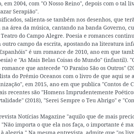
, em 2004, com "O Nosso Reino", depois com o tal li
azar Serapião". 
ificados, salienta-se também nos desenhos, que terã
a na área da música, cantando na banda Governo, cuj
 Teatro do Campo Alegre. Poesia e romances continua
outro campo da escrita, apostando na literatura infa
Espanhóis" é um romance de 2010, ano em que tam
esia) e "As Mais Belas Coisas do Mundo" (infantil). "
 romance que antecede "O Paraíso São os Outros" (20
lista do Prémio Oceanos com o livro de que aqui se 
nização", em 2015, ano em que publica "Contos de C
ais recentes são "Homens Imprudentemente Poéticos"
talidade" (2018), "Serei Sempre o Teu Abrigo" e "Co
revista Notícias Magazine "aquilo que de mais precio
 "Não importa o que ela nos faça, o importante é m
 à alegria." Na mesma entrevista, admite que "os liv