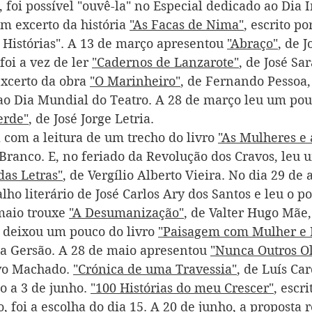
 foi possível "ouvê-la" no Especial dedicado ao Dia 
m excerto da história 
"As Facas de Nima"
, escrito po
2 Histórias". A 13 de março apresentou 
"Abraço"
, de J
foi a vez de ler 
"Cadernos de Lanzarote"
, de José Sa
xcerto da obra 
"O Marinheiro"
, de Fernando Pessoa,
ao Dia Mundial do Teatro. A 28 de março leu um pouc
erde"
, de José Jorge Letria. 
l com a leitura de um trecho do livro 
"As Mulheres e 
a Branco. E, no feriado da Revolução dos Cravos, leu 
das Letras"
, de Vergílio Alberto Vieira. No dia 29 de 
alho literário de José Carlos Ary dos Santos e leu o 
maio trouxe 
"A Desumanização"
, de Valter Hugo Mãe,
3 deixou um pouco do livro 
"Paisagem com Mulher e 
da Gersão. A 28 de maio apresentou 
"Nunca Outros Ol
Ivo Machado. 
"Crónica de uma Travessia"
, de Luís Car
o a 3 de junho. 
"100 Histórias do meu Crescer"
, escri
foi a escolha do dia 15. A 20 de junho, a proposta r