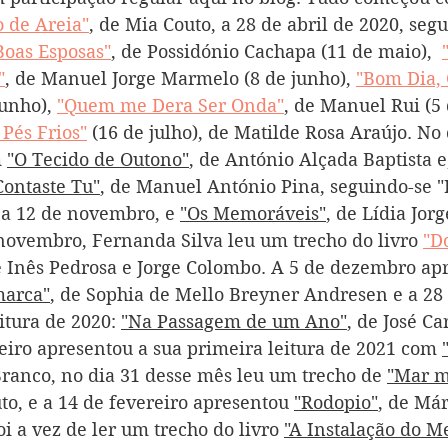
 de Areia"
, de Mia Couto, a 28 de abril de 2020, seg
Boas Esposas"
, de Possidónio Cachapa (11 de maio),  
"
, de Manuel Jorge Marmelo (8 de junho), 
"Bom Dia,
unho), 
"Quem me Dera Ser Onda"
, de Manuel Rui (5 d
 Pés Frios"
 (16 de julho), de Matilde Rosa Araújo. No 
 
"O Tecido de Outono"
, de António Alçada Baptista e,
Contaste Tu"
, de Manuel António Pina, seguindo-se "
a 12 de novembro, e 
"Os Memoráveis"
, de Lídia Jor
 novembro, Fernanda Silva leu um trecho do livro 
"D
e Inês Pedrosa e Jorge Colombo. A 5 de dezembro ap
marca"
, de Sophia de Mello Breyner Andresen e a 2
itura de 2020: 
"Na Passagem de um Ano"
, de José Ca
neiro apresentou a sua primeira leitura de 2021 com 
 Branco, no dia 31 desse mês leu um trecho de 
"Mar m
to, e a 14 de fevereiro apresentou 
"Rodopio"
, de Már
oi a vez de ler um trecho do livro 
"A Instalação do M