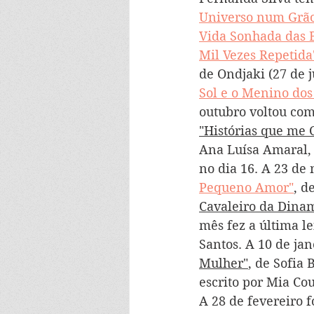
Universo num Grão
Vida Sonhada das 
Mil Vezes Repetida
de Ondjaki (27 de j
Sol e o Menino dos
outubro voltou com
"Histórias que me 
Ana Luísa Amaral, 
no dia 16. A 23 de
Pequeno Amor"
, d
Cavaleiro da Dina
mês fez a última le
Santos. A 10 de ja
Mulher"
, de Sofia
escrito por Mia Cou
A 28 de fevereiro f