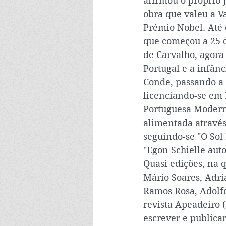
afirmou o próprio 
obra que valeu a V
Prémio Nobel. Até 
que começou a 25 
de Carvalho, agor
Portugal e a infânc
Conde, passando a 
licenciando-se em 
Portuguesa Moderna
alimentada através
seguindo-se "O Sol
"Egon Schielle auto
Quasi edições, na 
Mário Soares, Adri
Ramos Rosa, Adolfo
revista Apeadeiro (
escrever e publica