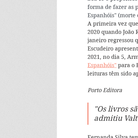
forma de fazer as p
Espanhóis" (morte d
A primeira vez que
2020 quando João R
janeiro regressou 
Escudeiro apresent
2021, no dia 5, Arm
Espanhóis"
 para o 
leituras têm sido a
Porto Editora
"Os livros s
admitiu Val
Fernanda Silva tem