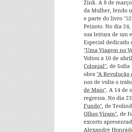
Zink. A 8 de março,
da Mulher, lendo u
e parte do livro "5
Peixoto. No dia 24, 
sua leitura de um e
Especial dedicado 
"Uma Viagem no V
Voltou a 10 de abri
Colonial"
, de Sofi
obra 
"A Revolução 
nos de volta o trab
de Maio"
. A 14 de 
regressa. No dia 2
Fundo"
, de Teolin
Olhos Viram"
, de 
excerto apresentad
Alexandre Honrado, 