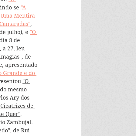
uindo-se 
"A 
"Uma Mentira 
 Camaradas"
, 
e julho), e 
"O 
dia 8 de 
 a 27, leu 
Imagias", de 
ge, apresentado 
o Grande e do 
resentou 
"O 
8 do mesmo 
rlos Ary dos 
"Cicatrizes de 
e Quer"
, 
io Zambujal. 
edo"
, de Rui 