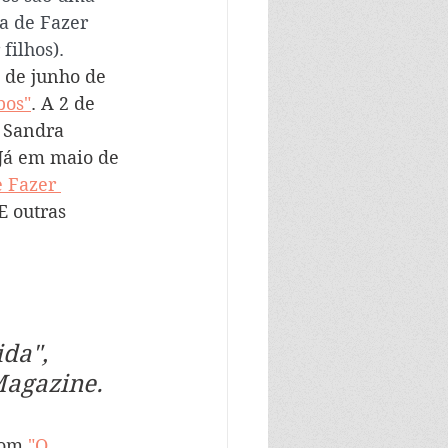
a de Fazer 
filhos). 
 de junho de 
bos"
. A 2 de 
 Sandra 
 Já em maio de 
 Fazer 
E outras 
da", 
Magazine.
com 
"O 