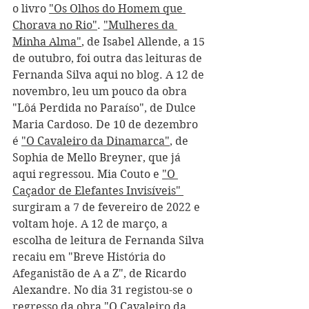
o livro 
"Os Olhos do Homem que 
Chorava no Rio"
. 
"Mulheres da 
Minha Alma"
, de Isabel Allende, a 15 
de outubro, foi outra das leituras de 
Fernanda Silva aqui no blog. A 12 de 
novembro, leu um pouco da obra 
"Lôá Perdida no Paraíso", de Dulce 
Maria Cardoso. De 10 de dezembro 
é 
"O Cavaleiro da Dinamarca"
, de 
Sophia de Mello Breyner, que já 
aqui regressou. Mia Couto e 
"O 
Caçador de Elefantes Invisíveis" 
surgiram a 7 de fevereiro de 2022 e 
voltam hoje. A 12 de março, a 
escolha de leitura de Fernanda Silva 
recaiu em "Breve História do 
Afeganistão de A a Z", de Ricardo 
Alexandre. No dia 31 registou-se o 
regresso da obra "O Cavaleiro da 