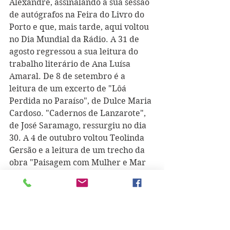
Alexandre, assinalando a sua sessão 
de autógrafos na Feira do Livro do 
Porto e que, mais tarde, aqui voltou 
no Dia Mundial da Rádio. A 31 de 
agosto regressou a sua leitura do 
trabalho literário de Ana Luísa 
Amaral. De 8 de setembro é a 
leitura de um excerto de "Lôá 
Perdida no Paraíso", de Dulce Maria 
Cardoso. "Cadernos de Lanzarote", 
de José Saramago, ressurgiu no dia 
30. A 4 de outubro voltou Teolinda 
Gersão e a leitura de um trecho da 
obra "Paisagem com Mulher e Mar 
ao Fundo". No dia 12, o regresso 
coube a uma obra de Lídia Jorge 
intitulada "Os Memoráveis". A 26 
voltou "Afastar-se", de Luísa Costa 
Gomes. 
"O Sol e o Menino dos Pés 