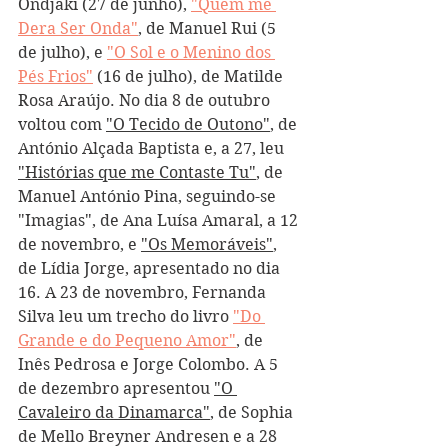
Ondjaki (27 de junho), 
"Quem me 
Dera Ser Onda"
, de Manuel Rui (5 
de julho), e 
"O Sol e o Menino dos 
Pés Frios"
 (16 de julho), de Matilde 
Rosa Araújo. No dia 8 de outubro 
voltou com 
"O Tecido de Outono"
, de 
António Alçada Baptista e, a 27, leu 
"Histórias que me Contaste Tu"
, de 
Manuel António Pina, seguindo-se 
"Imagias", de Ana Luísa Amaral, a 12 
de novembro, e 
"Os Memoráveis"
, 
de Lídia Jorge, apresentado no dia 
16. A 23 de novembro, Fernanda 
Silva leu um trecho do livro 
"Do 
Grande e do Pequeno Amor"
, de 
Inês Pedrosa e Jorge Colombo. A 5 
de dezembro apresentou 
"O 
Cavaleiro da Dinamarca"
, de Sophia 
de Mello Breyner Andresen e a 28 