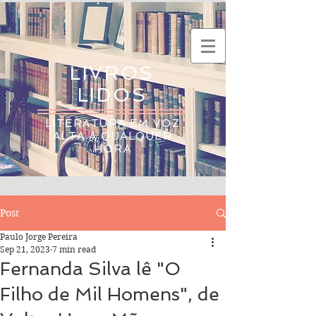
LIVROS
LIDOS
LITERATURA EM VOZ
ALTA A QUALQUER
HORA
Post
Paulo Jorge Pereira
Sep 21, 2023
7 min read
Fernanda Silva lê "O
Filho de Mil Homens", de