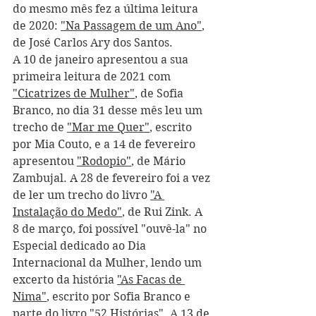
do mesmo mês fez a última leitura 
de 2020: 
"Na Passagem de um Ano"
, 
de José Carlos Ary dos Santos. 
A 10 de janeiro apresentou a sua 
primeira leitura de 2021 com 
"Cicatrizes de Mulher"
, de Sofia 
Branco, no dia 31 desse mês leu um 
trecho de 
"Mar me Quer"
, escrito 
por Mia Couto, e a 14 de fevereiro 
apresentou 
"Rodopio"
, de Mário 
Zambujal. A 28 de fevereiro foi a vez 
de ler um trecho do livro 
"A 
Instalação do Medo"
, de Rui Zink. A 
8 de março, foi possível "ouvê-la" no 
Especial dedicado ao Dia 
Internacional da Mulher, lendo um 
excerto da história 
"As Facas de 
Nima"
, escrito por Sofia Branco e 
parte do livro "52 Histórias". A 13 de 