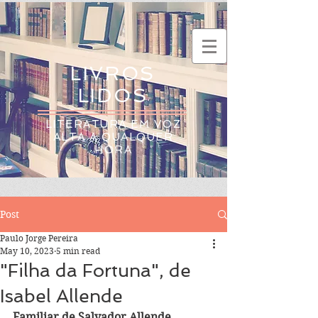
LIVROS
LIDOS
LITERATURA EM VOZ
ALTA A QUALQUER
HORA
Post
Paulo Jorge Pereira
May 10, 2023
5 min read
"Filha da Fortuna", de
Isabel Allende
Familiar de Salvador Allende, 