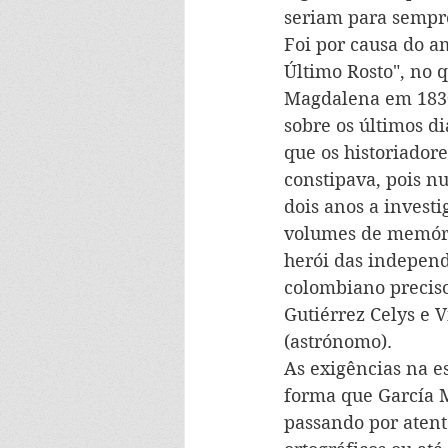
seriam para sempre
Foi por causa do am
Último Rosto", no 
Magdalena em 1830,
sobre os últimos di
que os historiadore
constipava, pois n
dois anos a investig
volumes de memória
herói das independ
colombiano preciso
Gutiérrez Celys e 
(astrónomo).
As exigências na e
forma que García M
passando por atenta