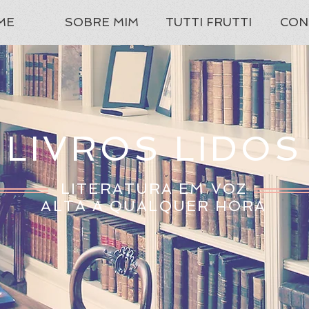
ME
SOBRE MIM
TUTTI FRUTTI
CON
LIVROS LIDOS
LITERATURA EM VOZ
ALTA A QUALQUER HORA