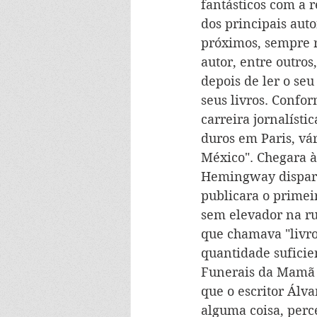
fantásticos com a r
dos principais aut
próximos, sempre r
autor, entre outro
depois de ler o se
seus livros. Confo
carreira jornalísti
duros em Paris, vá
México". Chegara à
Hemingway disparou
publicara o prime
sem elevador na r
que chamava "livro
quantidade suficie
Funerais da Mamã 
que o escritor Álv
alguma coisa, perce