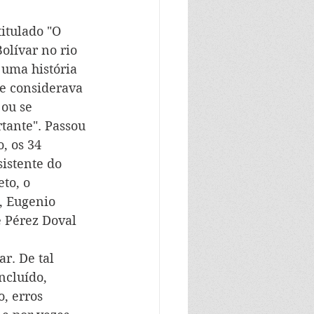
itulado "O 
olívar no rio 
uma história 
 e considerava 
ou se 
tante". Passou 
, os 34 
istente do 
to, o 
, Eugenio 
e Pérez Doval 
r. De tal 
ncluído, 
, erros 