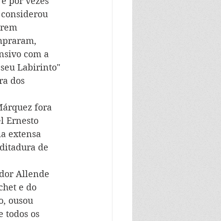
e por vezes 
 considerou 
arem 
mpraram, 
ensivo com a 
seu Labirinto" 
ra dos 
Márquez fora 
l Ernesto 
ma extensa 
ditadura de 
ador Allende 
chet e do 
o, ousou 
 todos os 