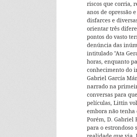
riscos que corria, 
anos de opressão e
disfarces e divers
orientar três dife
pontos do vasto ter
denúncia das inúme
intitulado "Ata Ger
horas, enquanto pa
conhecimento do inc
Gabriel García Már
narrado na primeir
conversas para qu
películas, Littín v
embora não tenha d
Porém, D. Gabriel 
para o estrondoso 
realidade que via.