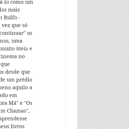
icá-lo como um 
los mais 
 Rulfo - 
 vez que só 
continuar" os 
anos, uma 
muito úteis e 
 cinema no 
 que 
os desde que 
de um prédio 
eno aquilo a 
gado em 
ora Má" e "Os 
em Chamas", 
aprendesse 
eus livros 