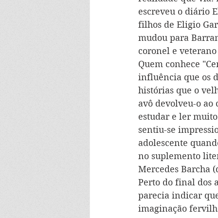
escreveu o diário E
filhos de Eligio Ga
mudou para Barranq
coronel e veterano
Quem conhece "Cem
influência que os d
histórias que o vel
avô devolveu-o ao 
estudar e ler muito
sentiu-se impressi
adolescente quando
no suplemento lite
Mercedes Barcha (q
Perto do final dos 
parecia indicar que
imaginação fervilh