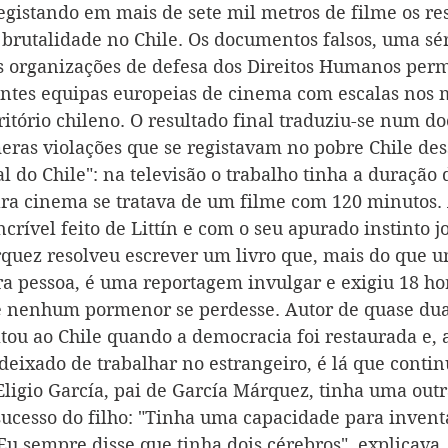
registando em mais de sete mil metros de filme os re
 brutalidade no Chile. Os documentos falsos, uma sér
as organizações de defesa dos Direitos Humanos perm
rentes equipas europeias de cinema com escalas nos 
ritório chileno. O resultado final traduziu-se num d
ras violações que se registavam no pobre Chile des
al do Chile": na televisão o trabalho tinha a duração 
ra cinema se tratava de um filme com 120 minutos. 
rível feito de Littín e com o seu apurado instinto jo
quez resolveu escrever um livro que, mais do que 
a pessoa, é uma reportagem invulgar e exigiu 18 ho
e nenhum pormenor se perdesse. Autor de quase dua
oltou ao Chile quando a democracia foi restaurada e, 
eixado de trabalhar no estrangeiro, é lá que continu
Eligio García, pai de García Márquez, tinha uma outr
sucesso do filho: "Tinha uma capacidade para invent
 Eu sempre disse que tinha dois cérebros", explicava