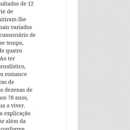
sultados de 12 
ie de 
itiram-lhe 
mais variados 
ocumentário de 
se tempo, 
de quatro 
Ao ter 
rnalístico, 
um romance 
ras de 
s dezenas de 
aos 78 anos, 
a a viver.
a explicação 
ar além da 
, conforme 