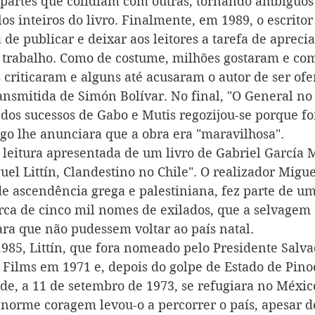
é partes que colidiam com outras, tornando ambíguos 
os inteiros do livro. Finalmente, em 1989, o escritor
de publicar e deixar aos leitores a tarefa de apreci
 trabalho. Como de costume, milhões gostaram e co
 criticaram e alguns até acusaram o autor de ser of
smitida de Simón Bolívar. No final, "O General no 
dos sucessos de Gabo e Mutis regozijou-se porque fo
ogo lhe anunciara que a obra era "maravilhosa".
a leitura apresentada de um livro de Gabriel García 
el Littín, Clandestino no Chile". O realizador Migue
de ascendência grega e palestiniana, fez parte de u
erca de cinco mil nomes de exilados, que a selvagem 
ara que não pudessem voltar ao país natal. 
1985, Littín, que fora nomeado pelo Presidente Salv
e Films em 1971 e, depois do golpe de Estado de Pino
nde, a 11 de setembro de 1973, se refugiara no Méxic
enorme coragem levou-o a percorrer o país, apesar de