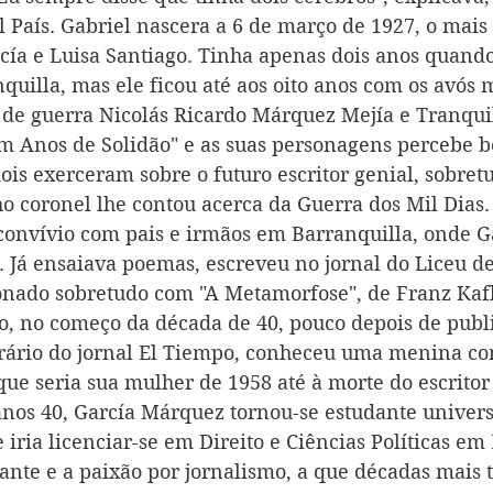
l País. Gabriel nascera a 6 de março de 1927, o mais
rcía e Luisa Santiago. Tinha apenas dois anos quando
uilla, mas ele ficou até aos oito anos com os avós m
 de guerra Nicolás Ricardo Márquez Mejía e Tranqui
 Anos de Solidão" e as suas personagens percebe b
ois exerceram sobre o futuro escritor genial, sobretu
ho coronel lhe contou acerca da Guerra dos Mil Dias.
convívio com pais e irmãos em Barranquilla, onde Ga
. Já ensaiava poemas, escreveu no jornal do Liceu de
onado sobretudo com "A Metamorfose", de Franz Kaf
, no começo da década de 40, pouco depois de publi
rário do jornal El Tiempo, conheceu uma menina co
ue seria sua mulher de 1958 até à morte do escritor
anos 40, García Márquez tornou-se estudante universi
 iria licenciar-se em Direito e Ciências Políticas em
ante e a paixão por jornalismo, a que décadas mais 