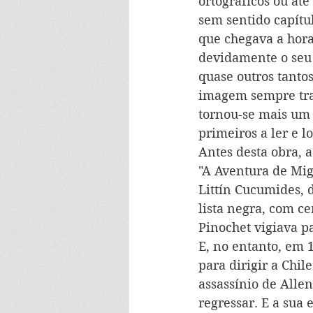
ortográficos ou at
sem sentido capítul
que chegava a hora 
devidamente o seu
quase outros tantos
imagem sempre tran
tornou-se mais um 
primeiros a ler e l
Antes desta obra, 
"A Aventura de Migu
Littín Cucumides, 
lista negra, com c
Pinochet vigiava p
E, no entanto, em 
para dirigir a Chil
assassínio de Alle
regressar. E a sua 