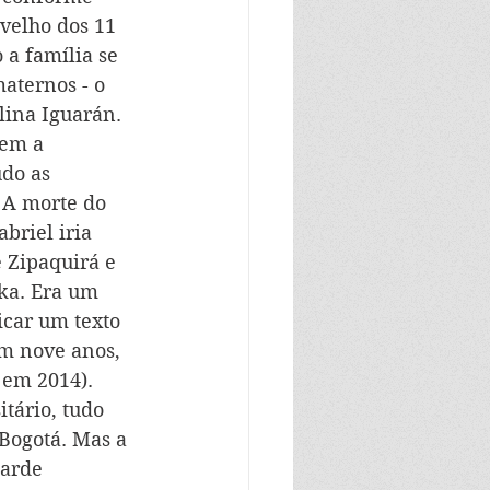
 velho dos 11 
 a família se 
aternos - o 
lina Iguarán. 
em a 
do as 
 A morte do 
briel iria 
 Zipaquirá e 
ka. Era um 
car um texto 
m nove anos, 
 em 2014). 
tário, tudo 
 Bogotá. Mas a 
tarde 