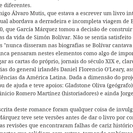
 diferentes.
igo Álvaro Mutis, que estava a escrever um livro int
qual abordava a derradeira e incompleta viagem de B
 que García Márquez tomou a decisão de construir 
as da vida de Simón Bolívar. Não se sentia satisfeito
s "nunca disseram nas biografias se Bolívar cantava 
unca pensaram nestes elementos como algo de impor
ar as cartas do próprio, jornais do século XIX e, claro
s do general irlandês Daniel Florencio O'Leary, ass
ências da América Latina. Dada a dimensão do proje
u de ajuda e teve apoios: Gladstone Oliva (geógrafo)
Vinicio Romero Martínez (historiadores) e ainda Jorg
scrita deste romance foram qualquer coisa de invulga
árquez teve sete versões antes de dar o livro por co
s revisões que encontraram falhas de cariz histórico