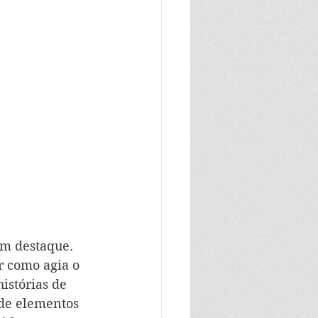
em destaque. 
 como agia o 
istórias de 
 de elementos 