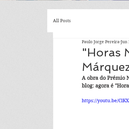
All Posts
Paulo Jorge Pereira
Jun 
"Horas M
Márque
A obra do Prémio N
blog: agora é "Hora
https://youtu.be/Cl