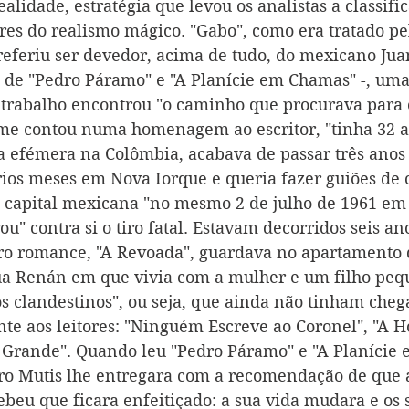
ealidade, estratégia que levou os analistas a classif
ores do realismo mágico. "Gabo", como era tratado pe
eferiu ser devedor, acima de tudo, do mexicano Juan
s, de "Pedro Páramo" e "A Planície em Chamas" -, uma
u trabalho encontrou "o caminho que procurava para 
rme contou numa homenagem ao escritor, "tinha 32 
ca efémera na Colômbia, acabava de passar três anos 
rios meses em Nova Iorque e queria fazer guiões de
 capital mexicana "no mesmo 2 de julho de 1961 em
" contra si o tiro fatal. Estavam decorridos seis an
iro romance, "A Revoada", guardava no apartamento 
ua Renán em que vivia com a mulher e um filho pequ
s clandestinos", ou seja, que ainda não tinham che
nte aos leitores: "Ninguém Escreve ao Coronel", "A H
Grande". Quando leu "Pedro Páramo" e "A Planície 
aro Mutis lhe entregara com a recomendação de que 
beu que ficara enfeitiçado: a sua vida mudara e os s