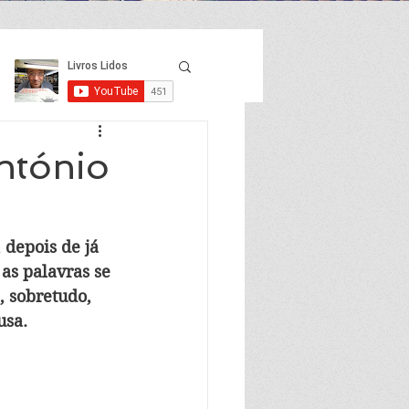
ntónio
 depois de já 
s palavras se 
 sobretudo, 
usa.