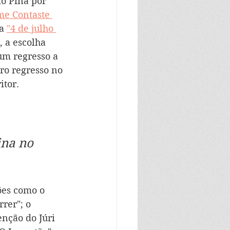
o Pina por 
me Contaste 
a 
"4 de julho 
, a escolha 
 um regresso a 
ro regresso no 
itor.
na no 
ões como o 
rer"; o 
nção do Júri 