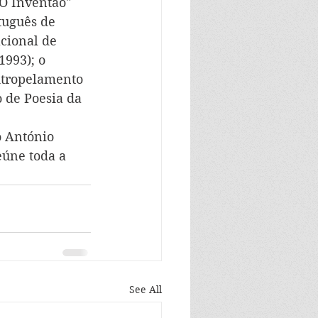
O Inventão" 
tuguês de 
cional de 
1993); o 
"Atropelamento 
 de Poesia da 
o António 
eúne toda a 
See All