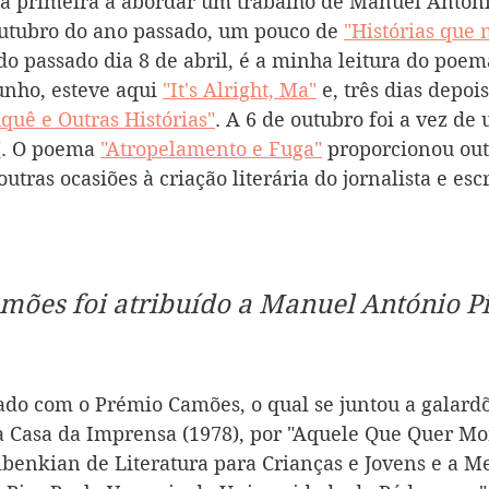
 a primeira a abordar um trabalho de Manuel Antóni
 outubro do ano passado, um pouco de 
"Histórias que 
 do passado dia 8 de abril, é a minha leitura do poem
junho, esteve aqui 
"It's Alright, Ma"
 e, três dias depois
quê e Outras Histórias"
. A 6 de outubro foi a vez de
"
. O poema 
"Atropelamento e Fuga"
 proporcionou out
outras ocasiões à criação literária do jornalista e escr
mões foi atribuído a Manuel António Pi
ado com o Prémio Camões, o qual se juntou a galard
a Casa da Imprensa (1978), por "Aquele Que Quer Mor
enkian de Literatura para Crianças e Jovens e a Me