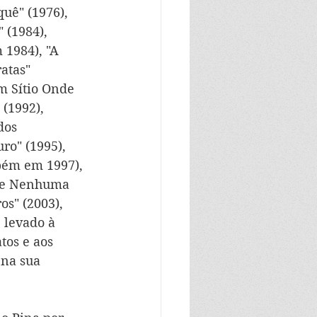
uê" (1976), 
 (1984), 
1984), "A 
atas" 
m Sítio Onde 
(1992), 
dos 
ro" (1995), 
bém em 1997), 
a e Nenhuma 
os" (2003), 
 levado à 
tos e aos 
 na sua 