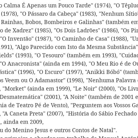
 Calma É Apenas um Pouco Tarde" (1974), "O Têpluq
(1978), "O Pássaro da Cabeça" (1983), "Nenhum Sítio"
, Rainhas, Bobos, Bombeiros e Galinhas" (também em 
 de Xadrez" (1985), "Os Dois Ladrões" (1986), "Os Pir
"O Inventão" (1987), "O Caminho de Casa" (1988), "U
1991), "Algo Parecido com Isto da Mesma Substância" 
elds" (1993), "O Tesouro" (também em 1993), "Cuida
 "O Anacronista" (ainda em 1994), "O Meu Rio é de Ou
tica" (1996), "O Escuro" (1997), "Anikki Bóbó" (tam
hos Veem ou O Adamastor" (1998), "Nenhuma Palavr
"Morket" (ainda em 1999), "Le Noir" (2000), "Os Livr
Desmatemática" (2001), "A Noite" (também de 2001 e
a de Teatro Pé de Vento), "Perguntem aos Vossos Ga
, "A Caneta Preta" (2007), "História do Sábio Fechado
e, ainda em 2009,
u do Menino Jesus e outros Contos de Natal".