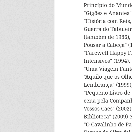
Princípio do Mundo
"Gigões e Anantes" 
"História com Reis
Guerra do Tabuleiro
(também de 1986), 
Pousar a Cabeça" (
"Farewell Happy Fi
Intensivos" (1994),
"Uma Viagem Fantás
"Aquilo que os Ol
Lembrança" (1999), 
"Pequeno Livro de 
cena pela Companhi
Vossos Cães" (2002)
Biblioteca" (2009) 
"O Cavalinho de Pa