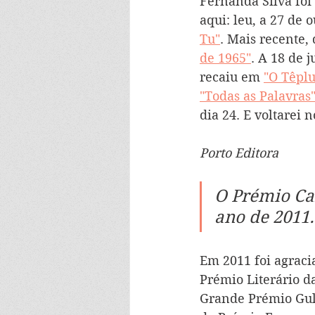
Fernanda Silva foi
aqui: leu, a 27 de
Tu"
. Mais recente,
de 1965"
. A 18 de 
recaiu em 
"O Têplu
"Todas as Palavras
dia 24. E voltarei n
Porto Editora
O Prémio Ca
ano de 2011.
Em 2011 foi agraci
Prémio Literário d
Grande Prémio Gulb