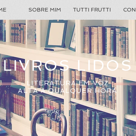
ME
SOBRE MIM
TUTTI FRUTTI
CON
LIVROS LIDOS
LITERATURA EM VOZ
ALTA A QUALQUER HORA