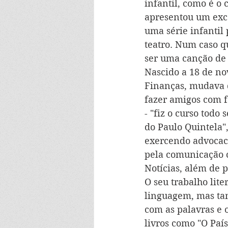
infantil, como é o 
apresentou um exce
uma série infantil 
teatro. Num caso qu
ser uma canção de 
Nascido a 18 de no
Finanças, mudava d
fazer amigos com f
- "fiz o curso todo 
do Paulo Quintela"
exercendo advocaci
pela comunicação c
Notícias, além de p
O seu trabalho lite
linguagem, mas tam
com as palavras e o
livros como "O Paí