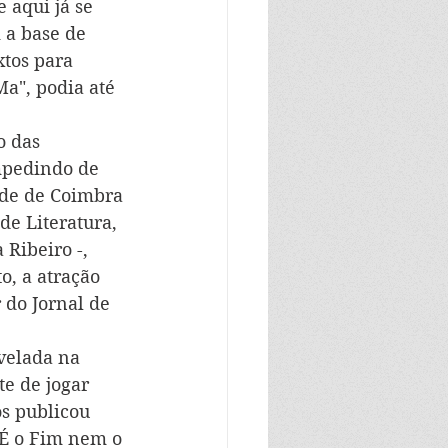
 aqui já se 
 a base de 
xtos para 
Ma", podia até 
o das 
mpedindo de 
ade de Coimbra 
 de Literatura, 
Ribeiro -, 
o, a atração 
do Jornal de 
velada na 
e de jogar 
os publicou 
 É o Fim nem o 