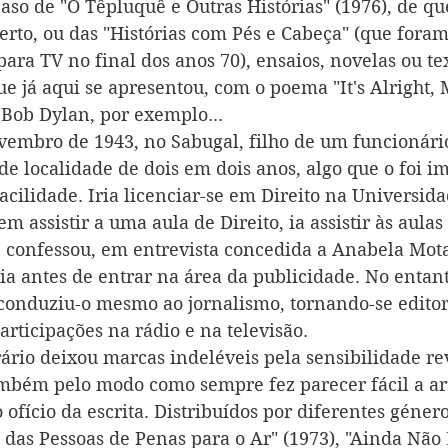
caso de "O Têpluquê e Outras Histórias" (1976), de que
rto, ou das "Histórias com Pés e Cabeça" (que foram
para TV no final dos anos 70), ensaios, novelas ou te
e já aqui se apresentou, com o poema "It's Alright, 
Bob Dylan, por exemplo...
vembro de 1943, no Sabugal, filho de um funcionári
e localidade de dois em dois anos, algo que o foi i
acilidade. Iria licenciar-se em Direito na Universid
sem assistir a uma aula de Direito, ia assistir às aulas
, confessou, em entrevista concedida a Anabela Mota 
a antes de entrar na área da publicidade. No entant
onduziu-o mesmo ao jornalismo, tornando-se editor 
articipações na rádio e na televisão.
rário deixou marcas indeléveis pela sensibilidade re
bém pelo modo como sempre fez parecer fácil a art
 ofício da escrita. Distribuídos por diferentes géner
s das Pessoas de Penas para o Ar" (1973), "Ainda Não