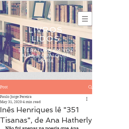
LIVROS
LIDOS
LITERATURA EM VOZ
ALTA A QUALQUER
HORA
Post
Paulo Jorge Pereira
May 31, 2020
4 min read
Inês Henriques lê "351
Tisanas", de Ana Hatherly
Não foi apenas na poesia que Ana 