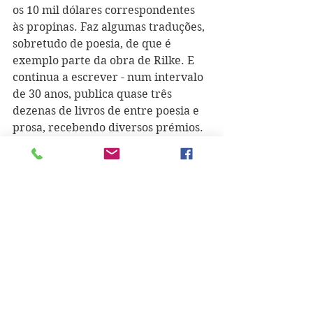
os 10 mil dólares correspondentes 
às propinas. Faz algumas traduções, 
sobretudo de poesia, de que é 
exemplo parte da obra de Rilke. E 
continua a escrever - num intervalo 
de 30 anos, publica quase três 
dezenas de livros de entre poesia e 
prosa, recebendo diversos prémios. 
No ramo do ensino, passa também 
pela Escola Superior de Cinema e no 
AR.CO lisboeta. Mais tarde chega a 
integrar a direção da Associação 
Portuguesa de Escritores e ajuda a 
criar o PEN Clube, passando mesmo 
pela sua presidência. Professora 
catedrática no departamento de 
Literatura Portuguesa da Faculdade 
de Ciências Sociais e Humanas na 
Universidade Nova, ali ajudou a 