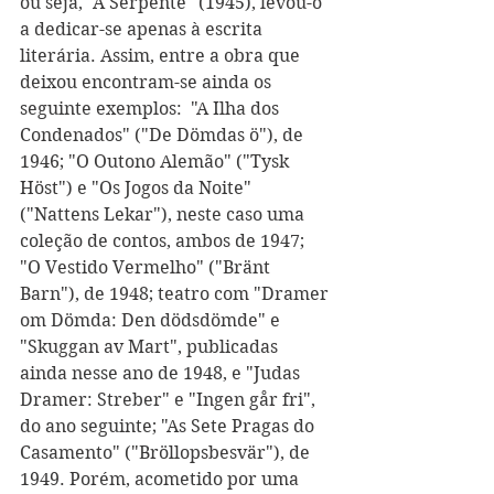
ou seja, "A Serpente" (1945), levou-o 
a dedicar-se apenas à escrita 
literária. Assim, entre a obra que 
deixou encontram-se ainda os 
seguinte exemplos:  "A Ilha dos 
Condenados" ("De Dömdas ö"), de 
1946; "O Outono Alemão" ("Tysk 
Höst") e "Os Jogos da Noite" 
("Nattens Lekar"), neste caso uma 
coleção de contos, ambos de 1947; 
"O Vestido Vermelho" ("Bränt 
Barn"), de 1948; teatro com "Dramer 
om Dömda: Den dödsdömde" e 
"Skuggan av Mart", publicadas 
ainda nesse ano de 1948, e "Judas 
Dramer: Streber" e "Ingen går fri", 
do ano seguinte; "As Sete Pragas do 
Casamento" ("Bröllopsbesvär"), de 
1949. Porém, acometido por uma 