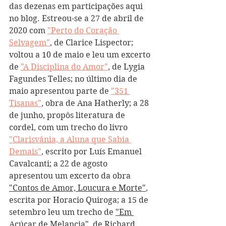
das dezenas em participações aqui 
no blog. Estreou-se a 27 de abril de 
2020 com 
"Perto do Coração 
Selvagem"
, de Clarice Lispector; 
voltou a 10 de maio e leu um excerto 
de 
"A Disciplina do Amor"
, de Lygia 
Fagundes Telles; no último dia de 
maio apresentou parte de 
"351 
Tisanas"
, obra de Ana Hatherly; a 28 
de junho, propôs literatura de 
cordel, com um trecho do livro 
"Clarisvânia, a Aluna que Sabia 
Demais"
, escrito por Luís Emanuel 
Cavalcanti; a 22 de agosto 
apresentou um excerto da obra 
"Contos de Amor, Loucura e Morte"
, 
escrita por Horacio Quiroga; a 15 de 
setembro leu um trecho de 
"Em 
Açúcar de Melancia"
, de Richard 