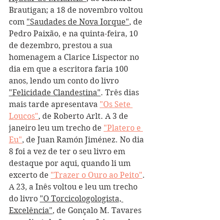
Brautigan; a 18 de novembro voltou 
com 
"Saudades de Nova Iorque"
, de 
Pedro Paixão, e na quinta-feira, 10 
de dezembro, prestou a sua 
homenagem a Clarice Lispector no 
dia em que a escritora faria 100 
anos, lendo um conto do livro 
"Felicidade Clandestina"
. Três dias 
mais tarde apresentava 
"Os Sete 
Loucos"
, de Roberto Arlt. A 3 de 
janeiro leu um trecho de 
"Platero e 
Eu"
, de Juan Ramón Jiménez. No dia 
8 foi a vez de ter o seu livro em 
destaque por aqui, quando li um 
excerto de 
"Trazer o Ouro ao Peito"
. 
A 23, a Inês voltou e leu um trecho 
do livro 
"O Torcicologologista, 
Excelência"
, de Gonçalo M. Tavares 