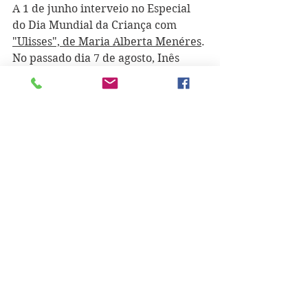
A 1 de junho interveio no Especial 
do Dia Mundial da Criança com 
"Ulisses", de Maria Alberta Menéres
. 
No passado dia 7 de agosto, Inês 
Henriques leu um pouco da obra de 
estreia de Duarte Baião, 
"Crónicas 
do Desassossego"
. Chico Buarque e 
"Essa Gente"
 estiveram na sua 
leitura a 17 deste mês e, no dia 20, 
foi a vez de um pedaço do livro 
"À 
Noite Logo se Vê"
, de Mário 
Zambujal. 
"Sobre o Amor"
, de 
Charles Bukowski, foi a sua leitura 
de 7 de setembro, seguindo-se 
"Na 
América, Disse Jonathan"
, dois dias 
mais tarde. No domingo, dia 12, foi 
"Dom Casmurro"
, de Machado de 
Assis, a sua escolha para ler. Dia 15 
foi o escolhido para apresentar 