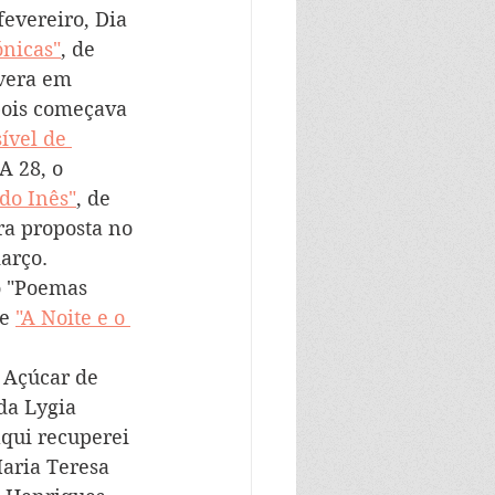
evereiro, Dia 
ónicas"
, de 
vera em 
pois começava 
ível de 
A 28, o 
do Inês"
, de 
ura proposta no 
arço. 
ro "Poemas 
e 
"A Noite e o 
 Açúcar de 
da Lygia 
aqui recuperei 
aria Teresa 