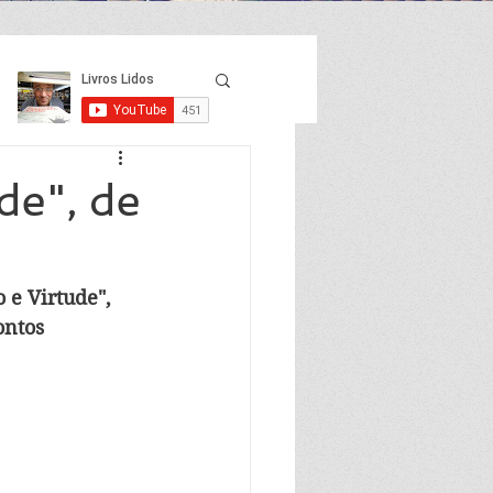
de", de
 e Virtude", 
ntos 