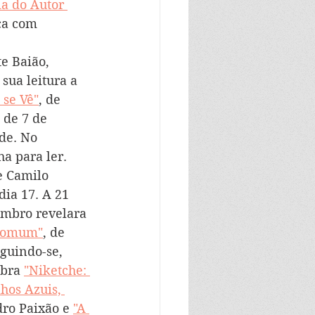
ia do Autor 
ça com 
e Baião, 
sua leitura a 
 se Vê"
, de 
 de 7 de 
rde. No 
a para ler. 
e Camilo 
dia 17. A 21 
embro revelara 
 Comum"
, de 
guindo-se, 
bra 
"Niketche: 
lhos Azuis, 
dro Paixão e 
"A 