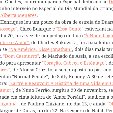
ui Guedes, contribuiu para o Especial dedicado ao 
D
junho interveio no Especial do Dia Mundial da Crian
a Alberta Menéres
.
s Henriques leu um pouco da obra de estreia de Duart
sossego"
. Chico Buarque e 
"Essa Gente"
 estiveram na 
dia 20, foi a vez de um pedaço do livro 
"À Noite Logo
Sobre o Amor"
, de Charles Bukowski, foi a sua leitura
-se 
"Na América, Disse Jonathan"
, dois dias mais ta
i 
"Dom Casmurro"
, de Machado de Assis, a sua escolh
ido para apresentar 
"Coração, Cabeça e Estômago"
, d
ores"
, de Afonso Cruz, foi a sua proposta no passado 
ntou "Normal People", de Sally Rooney. A 30 de set
ura: 
"Sartre e Beauvoir: A História de uma Vida em
samor"
, de Nuno Ferrão, surgiu a 20 de novembro, se
ada em cima leitura de "Amor Portátil", também a o
oligamia"
, de Paulina Chiziane, no dia 13, e ainda 
"O
Marguerite Duras, no dia 22. Na véspera de Natal, Pe