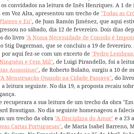
 os convidados na leitura de Inês Henriques. A 1 de f
 em Voz Alta, apresentou um trecho de 
"Todas as Cr
Platero e Eu"
, de Juan Ramón Jiménez, que aqui esti
gressou no sábado, dia 12 de fevereiro. Dois dias de
s do livro 
"A Nossa Necessidade de Consolo é Imposs
co Stig Dagerman, que se concluiu a 19 de fevereiro. 
s por aqui fez-se com um excerto de 
"Pedro Lembran
 Ninguém e Cem Mil"
, de Luigi Pirandello, foi a leit
tas Assassinas"
, de Roberto Bolaño, surgiu a 10 de m
"A Menstruação Quando na Cidade Passava"
, do liv
a leitura seguinte. No dia 19, a proposta recaiu sobr
gança.
se recuperara a sua leitura de um trecho da obra "Em
ard Brautigan. No dia seguinte homenageou a faleci
om um trecho da obra 
"A Disciplina do Amor"
 e a 23 
vas Cartas Portuguesas"
, de Maria Isabel Barreno, M