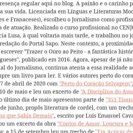
resença regular aqui no blog. A paixão e o carinho pe
 sua vida. Licenciada em Línguas e Literaturas Mo
es e Fran
a
ceses), escolheu o Jornalismo como profiss
 de atuação. Realizado o curso profissional no CENJO
ia Lusa, à qual voltaria mais tarde, e trabalhou no j
 redação do Portal Sapo. Neste contexto, a proximida
escrever "Trazer o Ouro ao Peito - a fantástica histór
gueses", publicado em 2016. Agora, apesar de já não 
nal do Jornalismo, continua atenta a essa realidade
re um livro para ler. E vários autores perto do cora
27 de abril de 2020 com 
"Perto do Coração Selvagem"
 10 de maio e leu um excerto de 
"A Disciplina do Am
o último dia de maio apresentou parte de 
"351 Tisan
de junho, propôs literatura de cordel, com um trecho
una que Sabia Demais"
, escrito por Luís Emanuel Cava
ou um excerto da obra 
"Contos de Amor, Loucura e 
a; a 15 de setembro leu um trecho de 
"Em Açúcar de