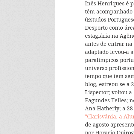
Inês Henriques 
é p
têm acompanhado a
(Estudos Portugues
Desporto como área
estagiária na Agênc
antes de entrar na
adaptado levou-a a 
paralímpicos portu
universo profissio
tempo que tem semp
blog, estreou-se a 
Lispector; voltou a
Fagundes Telles; n
Ana Hatherly; a 28 
"Clarisvânia, a Al
de agosto apresent
por Horacio Quirog