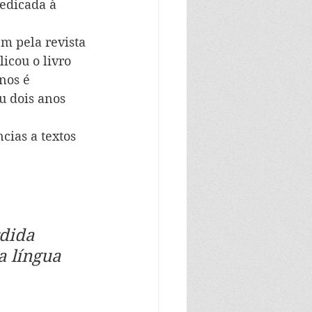
edicada à 
m pela revista 
icou o livro 
nos é 
u dois anos 
cias a textos 
dida 
a língua 