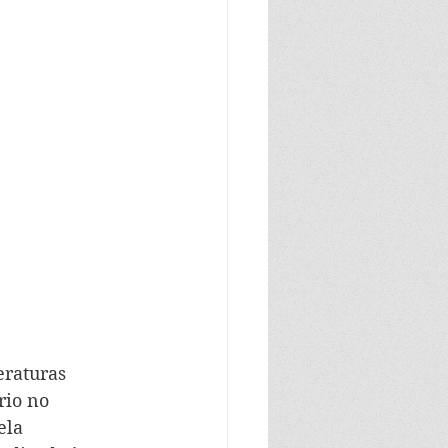
eraturas 
rio no 
ela 