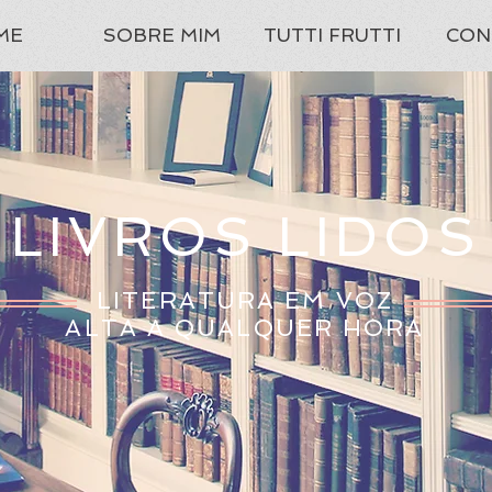
ME
SOBRE MIM
TUTTI FRUTTI
CON
LIVROS LIDOS
LITERATURA EM VOZ
ALTA A QUALQUER HORA