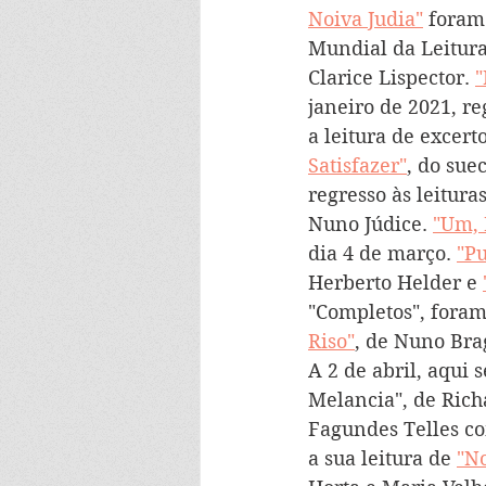
Noiva Judia"
 foram
Mundial da Leitura
Clarice Lispector. 
"
janeiro de 2021, re
a leitura de excerto
Satisfazer"
, do sue
regresso às leitura
Nuno Júdice. 
"Um,
dia 4 de março. 
"Pu
Herberto Helder e 
"Completos", foram 
Riso"
, de Nuno Bra
A 2 de abril, aqui 
Melancia", de Rich
Fagundes Telles c
a sua leitura de 
"No