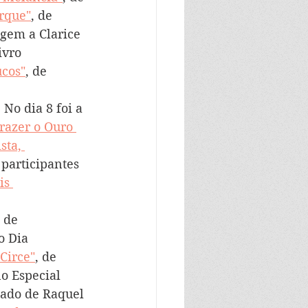
rque"
, de 
gem a Clarice 
ivro 
ucos"
, de 
No dia 8 foi a 
razer o Ouro 
sta, 
 participantes 
is 
, de 
o Dia 
 Circe"
, de 
o Especial 
lado de Raquel 