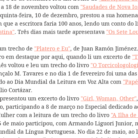
 a 18 de novembro voltou com 
"Saudades de Nova Io
 quinta-feira, 10 de dezembro, prestou a sua homena
 que a escritora faria 100 anos, lendo um conto do l
stina"
. Três dias mais tarde apresentava 
"Os Sete Lo
um trecho de 
"Platero e Eu"
, de Juan Ramón Jiménez. 
vro em destaque por aqui, quando li um excerto de 
"T
Inês voltou e leu um trecho do livro 
"O Torcicologologi
nçalo M. Tavares e no dia 1 de fevereiro foi uma das
do ao Dia Mundial da Leitura em Voz Alta com 
"Papé
ulio Cortázar.
apresentou um excerto do livro 
"Girl, Woman, Other"
o, participando a 8 de março no Especial dedicado a
ulher com a leitura de um trecho do livro 
"A Ilha de
 5 de maio participou, com Armando Liguori Junior, n
ndial da Língua Portuguesa. No dia 22 de maio, ao 