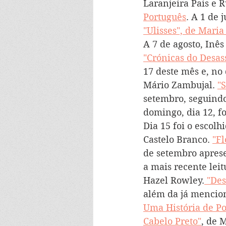
Laranjeira Pais e R
Português
. A 1 de 
"Ulisses", de Mari
A 7 de agosto, Inê
"Crónicas do Desas
17 deste mês e, no 
Mário Zambujal. 
"
setembro, seguindo
domingo, dia 12, fo
Dia 15 foi o escolh
Castelo Branco. 
"Fl
de setembro aprese
a mais recente leit
Hazel Rowley.
 "De
além da já mencion
Uma História de P
Cabelo Preto"
, de 