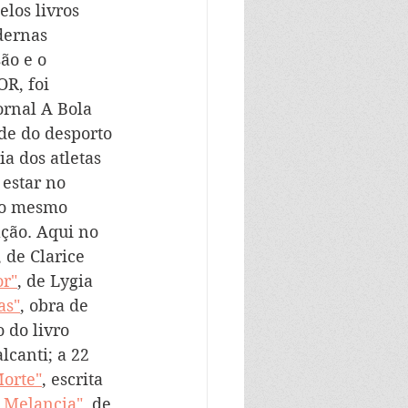
los livros 
dernas 
ão e o 
R, foi 
ornal A Bola 
de do desporto 
ia dos atletas 
estar no 
 ao mesmo 
ção. Aqui no 
, de Clarice 
or"
, de Lygia 
as"
, obra de 
 do livro 
lcanti; a 22 
Morte"
, escrita 
 Melancia"
, de 