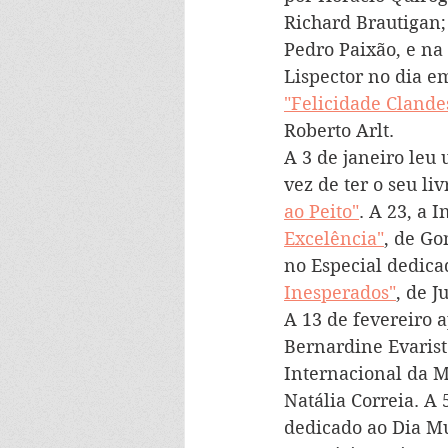
Richard Brautigan;
Pedro Paixão, e na
Lispector no dia em
"Felicidade Clande
Roberto Arlt.
A 3 de janeiro leu 
vez de ter o seu li
ao Peito"
. A 23, a 
Excelência"
, de Go
no Especial dedica
Inesperados"
, de J
A 13 de fevereiro 
Bernardine Evarist
Internacional da M
Natália Correia. A
dedicado ao Dia Mu