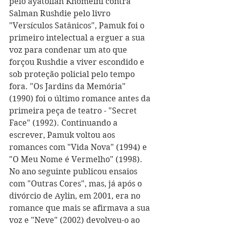
pelo ayatollah Khomeini contra 
Salman Rushdie pelo livro 
"Versículos Satânicos", Pamuk foi o 
primeiro intelectual a erguer a sua 
voz para condenar um ato que 
forçou Rushdie a viver escondido e 
sob proteção policial pelo tempo 
fora. "Os Jardins da Memória" 
(1990) foi o último romance antes da 
primeira peça de teatro - "Secret 
Face" (1992). Continuando a 
escrever, Pamuk voltou aos 
romances com "Vida Nova" (1994) e 
"O Meu Nome é Vermelho" (1998). 
No ano seguinte publicou ensaios 
com "Outras Cores", mas, já após o 
divórcio de Aylin, em 2001, era no 
romance que mais se afirmava a sua 
voz e "Neve" (2002) devolveu-o ao 