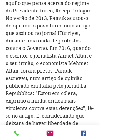
aquilo que pensa acerca do regime 
do Presidente turco, Recep Erdogan. 
No verão de 2013, Pamuk acusou-o 
de oprimir o povo turco num artigo 
que assinou no jornal Hürriyet, 
durante uma onda de protestos 
contra o Governo. Em 2016, quando 
o escritor e jornalista Ahmet Altan e 
o seu irmão, o economista Mehmet 
Altan, foram presos, Pamuk 
escreveu, num artigo de opinião 
publicado em Itália pelo jornal La 
Repubblica: "Estou em cólera, 
exprimo a minha crítica mais 
virulenta contra estas detenções", lê-
se no artigo. E, considerando que 
deixara de haver liberdade de 
pensamento, foi ainda mais longe: 
"Estamos em vias de nos afastar 