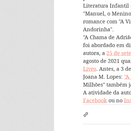
Literatura Infantil
"Manuel, o Menino 
romance com "A Vi
Andorinha".
"A Chama de Adrião
foi abordado em di
autora, a 
25 de se
agosto de 2021 qua
Livro
. Antes, a 3 
Joana M. Lopes: 
"A
Milhões" também já
A atividade da aut
Facebook
 ou no 
In