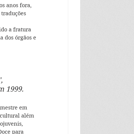
s anos fora, 
 traduções 
o a fratura 
a dos órgãos e 
, 
m 1999.
 mestre em 
cultural além 
ojuvenis, 
Doce para 