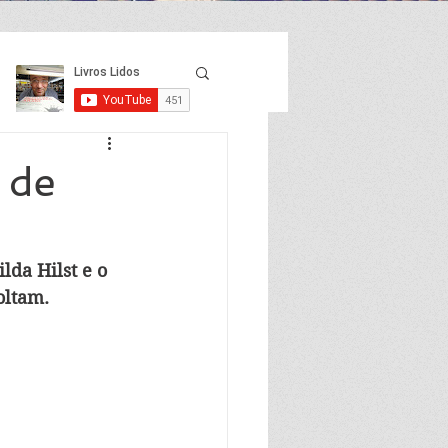
 de
da Hilst e o 
oltam.