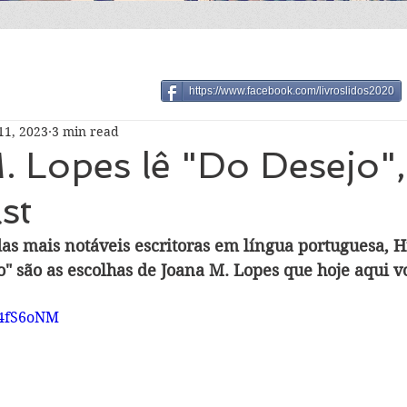
https://www.facebook.com/livroslidos2020
11, 2023
3 min read
 Lopes lê "Do Desejo",
st
s mais notáveis escritoras em língua portuguesa, Hil
o" são as escolhas de Joana M. Lopes que hoje aqui v
S4fS6oNM