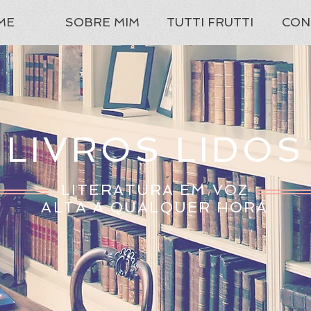
ME
SOBRE MIM
TUTTI FRUTTI
CON
LIVROS LIDOS
LITERATURA EM VOZ
ALTA A QUALQUER HORA