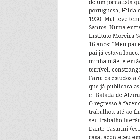
de um jornalista q
portuguesa, Hilda d
1930. Mal teve tem
Santos. Numa entre
Instituto Moreira S
16 anos: "Meu pai 
pai já estava louc
minha mãe, e então
terrível, constrang
Faria os estudos at
que já publicara as
e "Balada de Alzira
O regresso à fazen
trabalhou até ao f
seu trabalho liter
Dante Casarini (es
casa, aconteceu em