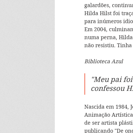
galardões, continua
Hilda Hilst foi tra
para inúmeros idio
Em 2004, culminan
numa perna, Hilda 
não resistiu. Tinha 7
Biblioteca Azul
"Meu pai foi
confessou Hi
Nascida em 1984, J
Animação Artística
de ser artista plás
publicando "De ond