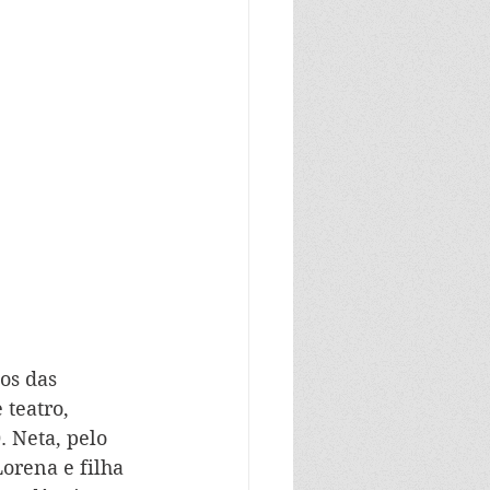
os das 
 teatro, 
 Neta, pelo 
orena e filha 