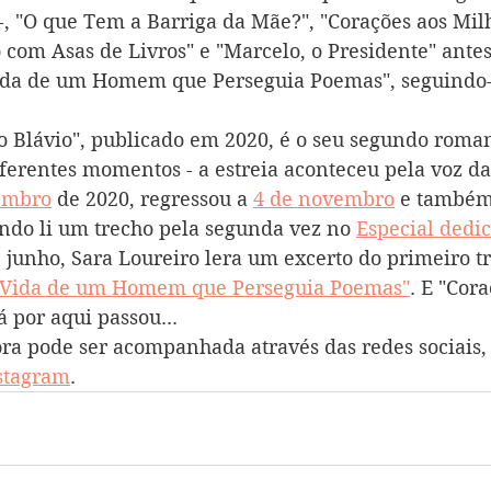
 -, "O que Tem a Barriga da Mãe?", "Corações aos Milh
com Asas de Livros" e "Marcelo, o Presidente" antes 
da de um Homem que Perseguia Poemas", seguindo-
 Blávio", publicado em 2020, é o seu segundo roman
ferentes momentos - a estreia aconteceu pela voz da
tembro
 de 2020, regressou a 
4 de novembro
 e também
ndo li um trecho pela segunda vez no 
Especial dedic
de junho, Sara Loureiro lera um excerto do primeiro t
 Vida de um Homem que Perseguia Poemas"
. E "Cora
 por aqui passou... 
ora pode ser acompanhada através das redes sociais, 
stagram
. 