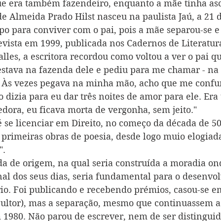
ue era também fazendeiro, enquanto a mãe tinha as
e Almeida Prado Hilst nasceu na paulista Jaú, a 21 d
po para conviver com o pai, pois a mãe separou-se e
vista em 1999, publicada nos Cadernos de Literatura
alles, a escritora recordou como voltou a ver o pai q
estava na fazenda dele e pediu para me chamar - na
o. Às vezes pegava na minha mão, acho que me confu
 dizia para eu dar três noites de amor para ele. Era
edora, eu ficava morta de vergonha, sem jeito." 
é se licenciar em Direito, no começo da década de 50
 primeiras obras de poesia, desde logo muio elogiada
".
da de origem, na qual seria construída a moradia on
inal dos seus dias, seria fundamental para o desenvo
ário. Foi publicando e recebendo prémios, casou-se 
cultor), mas a separação, mesmo que continuassem a 
 1980. Não parou de escrever, nem de ser distingui