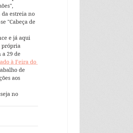
ões", 
da estreia no 
se "Cabeça de 
ce e já aqui 
 própria 
 a 29 de 
ado à Feira do 
rabalho de 
ções aos 
seja no 