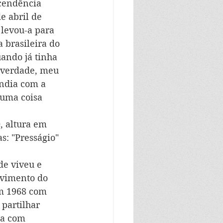
cendência 
e abril de 
 levou-a para 
 brasileira do 
uando já tinha 
 verdade, meu 
ndia com a 
 uma coisa 
, altura em 
s: "Presságio" 
de viveu e 
lvimento do 
em 1968 com 
partilhar 
da com 