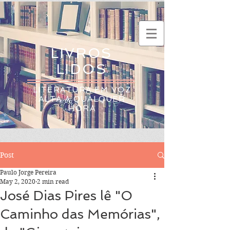
LIVROS
LIDOS
LITERATURA EM VOZ
ALTA A QUALQUER
HORA
Post
Paulo Jorge Pereira
May 2, 2020
2 min read
José Dias Pires lê "O
Caminho das Memórias",