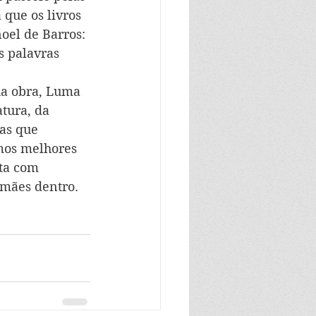
 que os livros 
el de Barros: 
s palavras 
ua obra, Luma 
tura, da 
as que 
mos melhores 
ta com 
 mães dentro. 