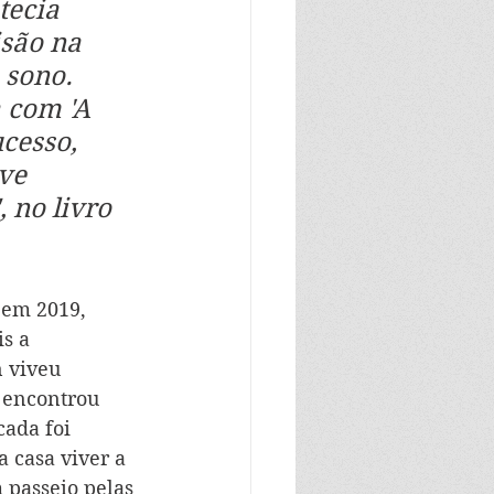
tecia 
são na 
 sono. 
 com 'A 
cesso, 
ve 
 no livro 
 em 2019, 
s a 
 viveu 
 encontrou 
ada foi 
 casa viver a 
 passeio pelas 