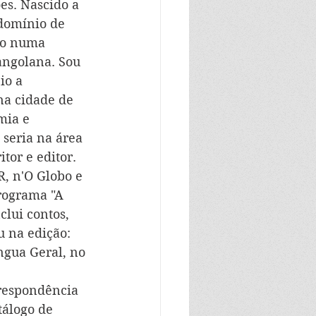
es. Nascido a 
domínio de 
so numa 
angolana. Sou 
io a 
na cidade de 
mia e 
 seria na área 
tor e editor. 
, n'O Globo e 
rograma "A 
lui contos, 
u na edição: 
ngua Geral, no 
rrespondência 
tálogo de 