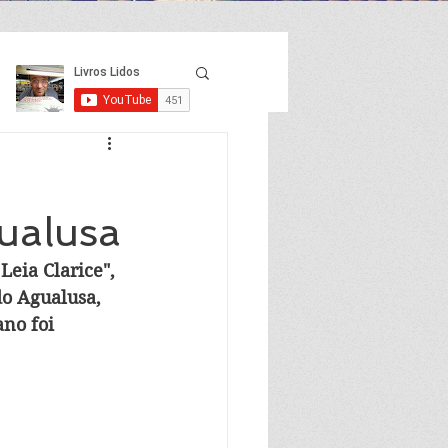
ualusa
eia Clarice", 
do Agualusa, 
no foi 