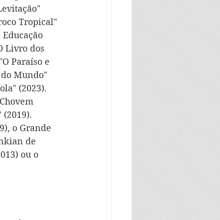
evitação" 
roco Tropical" 
A Educação 
 Livro dos 
"O Paraíso e 
m do Mundo
" 
ola
" (2023). 
"Chovem 
 (2019).
9), o Grande 
nkian de 
013) ou o 