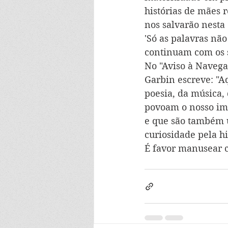
histórias de mães r
nos salvarão nesta
'Só as palavras nã
continuam com os s
No "Aviso à Navega
Garbin escreve: "Aq
poesia, da música,
povoam o nosso im
e que são também u
curiosidade pela hi
É favor manusear 