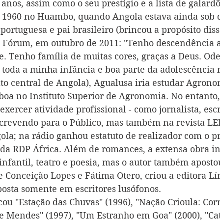
anos, assim como o seu prestígio e a lista de galardõ
 1960 no Huambo, quando Angola estava ainda sob 
portuguesa e pai brasileiro (brincou a propósito dis
ta Fórum, em outubro de 2011: "Tenho descendência 
. Tenho família de muitas cores, graças a Deus. Ode
 toda a minha infância e boa parte da adolescência 
o central de Angola), Agualusa iria estudar Agrono
sboa no Instituto Superior de Agronomia. No entanto,
exercer atividade profissional - como jornalista, escri
crevendo para o Público, mas também na revista LER
ola; na rádio ganhou estatuto de realizador com o p
 da RDP África. Além de romances, a extensa obra inc
 infantil, teatro e poesia, mas o autor também aposto
e Conceição Lopes e Fátima Otero, criou a editora Lí
posta somente em escritores lusófonos.
icou "Estação das Chuvas" (1996), "Nação Crioula: Co
e Mendes" (1997), "Um Estranho em Goa" (2000), "Ca