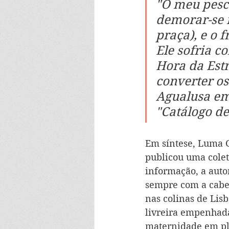
"O meu pesca
demorar-se 
praça), e o 
Ele sofria c
Hora da Estr
converter os
Agualusa em 
"Catálogo d
Em síntese, Luma G
publicou uma cole
informação, a auto
sempre com a cabeç
nas colinas de Lis
livreira empenhada 
maternidade em ple