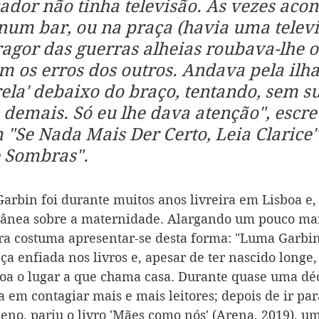
dor não tinha televisão. Às vezes acon
num bar, ou na praça (havia uma televi
fragor das guerras alheias roubava-lhe o
om os erros dos outros. Andava pela ilha
ela' debaixo do braço, tentando, sem su
 demais. Só eu lhe dava atenção", escre
"Se Nada Mais Der Certo, Leia Clarice",
e Sombras".
arbin foi durante muitos anos livreira em Lisboa e,
tânea sobre a maternidade. Alargando um pouco mai
ra costuma apresentar-se desta forma: "Luma Garbin
a enfiada nos livros e, apesar de ter nascido longe,
boa o lugar a que chama casa. Durante quase uma déc
em contagiar mais e mais leitores; depois de ir para
no, pariu o livro 'Mães como nós' (Arena, 2019), um