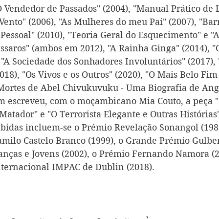
O Vendedor de Passados" (2004), "Manual Prático de L
 Vento" (2006), "As Mulheres do meu Pai" (2007), "Bar
 Pessoal" (2010), "Teoria Geral do Esquecimento" e "
ssaros" (ambos em 2012), "A Rainha Ginga" (2014), "O
 "A Sociedade dos Sonhadores Involuntários" (2017), 
018), "
Os Vivos e os Outros
" (2020), "
O Mais Belo Fi
Mortes de Abel Chivukuvuku - Uma Biografia de Ang
m escreveu, com o moçambicano Mia Couto, a peça 
atador" e "O Terrorista Elegante e Outras Histórias"
ebidas incluem-se o Prémio Revelação Sonangol (198
milo Castelo Branco (1999), o Grande Prémio Gulbe
ianças e Jovens (2002), o Prémio Fernando Namora (2
nternacional IMPAC de Dublin (2018).