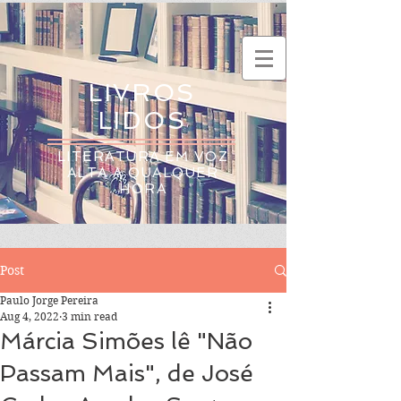
LIVROS
LIDOS
LITERATURA EM VOZ
ALTA A QUALQUER
HORA
Post
Paulo Jorge Pereira
Aug 4, 2022
3 min read
Márcia Simões lê "Não
Passam Mais", de José