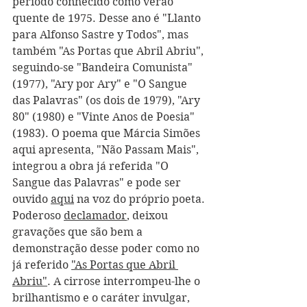
período conhecido como verão 
quente de 1975. Desse ano é "Llanto 
para Alfonso Sastre y Todos", mas 
também "As Portas que Abril Abriu", 
seguindo-se "Bandeira Comunista" 
(1977), "Ary por Ary" e "O Sangue 
das Palavras" (os dois de 1979), "Ary 
80" (1980) e "Vinte Anos de Poesia" 
(1983). O poema que Márcia Simões 
aqui apresenta, "Não Passam Mais", 
integrou a obra já referida "O 
Sangue das Palavras" e pode ser 
ouvido 
aqui
 na voz do próprio poeta.
Poderoso 
declamador
, deixou 
gravações que são bem a 
demonstração desse poder como no 
já referido 
"As Portas que Abril 
Abriu"
. A cirrose interrompeu-lhe o 
brilhantismo e o caráter invulgar, 