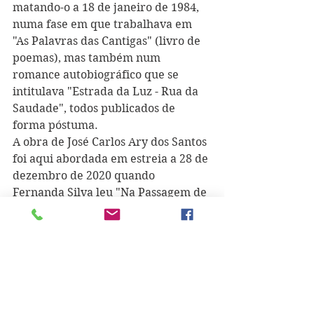
matando-o a 18 de janeiro de 1984, 
numa fase em que trabalhava em 
"As Palavras das Cantigas" (livro de 
poemas), mas também num 
romance autobiográfico que se 
intitulava "Estrada da Luz - Rua da 
Saudade", todos publicados de 
forma póstuma.
A obra de José Carlos Ary dos Santos 
foi aqui abordada em estreia a 28 de 
dezembro de 2020 quando 
Fernanda Silva leu 
"Na Passagem de 
um Ano"
.
Editorial Caminho
/Ary dos Santos - 
Fotobiografia 
(poema publicado 
originalmente no livro "O Sangue 
das Palavras")