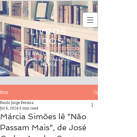
LIVROS
LIDOS
LITERATURA EM VOZ
ALTA A QUALQUER
HORA
Post
Paulo Jorge Pereira
Jul 6, 2024
3 min read
Márcia Simões lê "Não
Passam Mais", de José