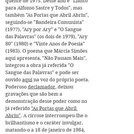
quente de 1975. Desse ano é "Llanto 
para Alfonso Sastre y Todos", mas 
também "As Portas que Abril Abriu", 
seguindo-se "Bandeira Comunista" 
(1977), "Ary por Ary" e "O Sangue 
das Palavras" (os dois de 1979), "Ary 
80" (1980) e "Vinte Anos de Poesia" 
(1983). O poema que Márcia Simões 
aqui apresenta, "Não Passam Mais", 
integrou a obra já referida "O 
Sangue das Palavras" e pode ser 
ouvido 
aqui
 na voz do próprio poeta.
Poderoso 
declamador
, deixou 
gravações que são bem a 
demonstração desse poder como no 
já referido 
"As Portas que Abril 
Abriu"
. A cirrose interrompeu-lhe o 
brilhantismo e o caráter invulgar, 
matando-o a 18 de janeiro de 1984, 