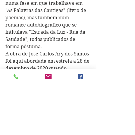
numa fase em que trabalhava em 
"As Palavras das Cantigas" (livro de 
poemas), mas também num 
romance autobiográfico que se 
intitulava "Estrada da Luz - Rua da 
Saudade", todos publicados de 
forma póstuma.
A obra de José Carlos Ary dos Santos 
foi aqui abordada em estreia a 28 de 
dezembro de 2020 quando 
Fernanda Silva leu 
"Na Passagem de 
um Ano"
.
Editorial Caminho
/Ary dos Santos - 
Fotobiografia 
(poema publicado 
originalmente no livro "O Sangue 
das Palavras")