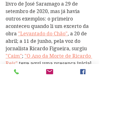
livro de José Saramago a 29 de 
setembro de 2020, mas já havia 
outros exemplos: o primeiro 
aconteceu quando li um excerto da 
obra 
"Levantado do Chão"
, a 20 de 
abril; a 11 de junho, pela voz do 
jornalista Ricardo Figueira, surgiu 
"Caim"
; 
"O Ano da Morte de Ricardo 
Reis"
 teve aqui uma presença inicial 
quando a estudante Jet Vos, terceira 
classificada no Concurso Nacional de 
Leitura, apresentou um trecho, a 29 
de agosto; depois da leitura de 
setembro referida em cima, a 30 de 
dezembro li uma passagem da obra 
"Memorial do Convento"
. 
De 20 de 
janeiro de 2021 foi a minha leitura 
de um pouco do livro 
"História do 
Cerco de Lisboa"
. E 
"O Ano da Morte 