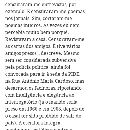
censuraram-me entrevistas, por 
exemplo. E censuraram-me poemas 
nos jornais. Sim, cortaram-me 
poemas inteiros. Às vezes eu nem 
percebia muito bem porquê. 
Revistavam a casa. Censuravam-me 
as cartas dos amigos. E tive vários 
amigos presos", descreve. Mesmo 
sem ser considerada subversiva 
pela polícia política, ainda foi 
convocada para ir à sede da PIDE, 
na Rua António Maria Cardoso, mas 
desarmou os facínoras, ripostando 
com inteligência e elegância ao 
interrogatório (já o marido seria 
preso em 1966 e em 1968, depois de 
o casal ter sido proibido de sair do 
país). A escritora integra 
movimentos católicos contra o 