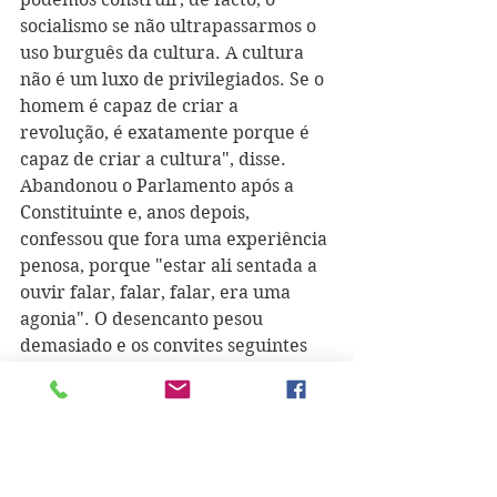
socialismo se não ultrapassarmos o 
uso burguês da cultura. A cultura 
não é um luxo de privilegiados. Se o 
homem é capaz de criar a 
revolução, é exatamente porque é 
capaz de criar a cultura", disse. 
Abandonou o Parlamento após a 
Constituinte e, anos depois, 
confessou que fora uma experiência 
penosa, porque "estar ali sentada a 
ouvir falar, falar, falar, era uma 
agonia". O desencanto pesou 
demasiado e os convites seguintes 
para cargos públicos foram 
recusados - seria apenas chanceler 
das Ordens Honoríficas durante três 
anos, outra vez a solicitação de 
Soares -, embora não deixasse de 