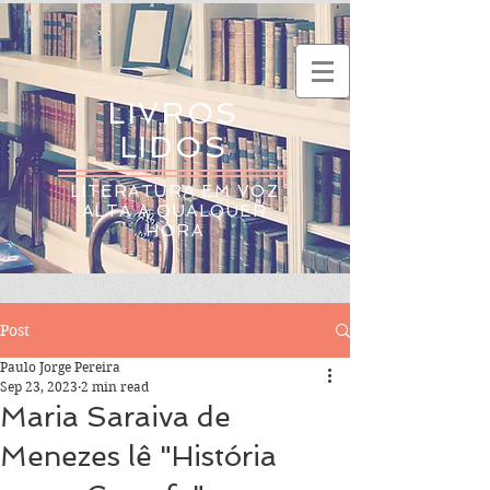
LIVROS
LIDOS
LITERATURA EM VOZ
ALTA A QUALQUER
HORA
Post
Paulo Jorge Pereira
Sep 23, 2023
2 min read
Maria Saraiva de
Menezes lê "História