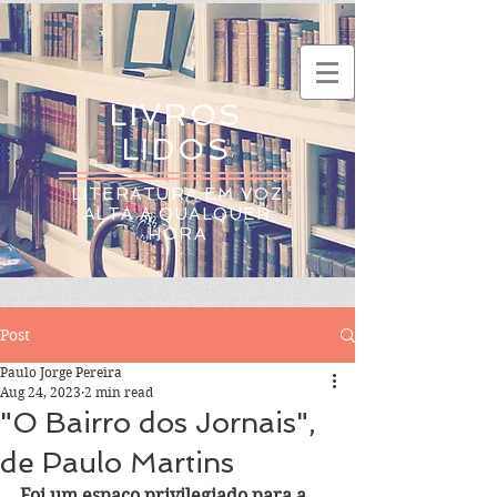
LIVROS
LIDOS
LITERATURA EM VOZ
ALTA A QUALQUER
HORA
Post
Paulo Jorge Pereira
Aug 24, 2023
2 min read
"O Bairro dos Jornais",
de Paulo Martins
Foi um espaço privilegiado para a 