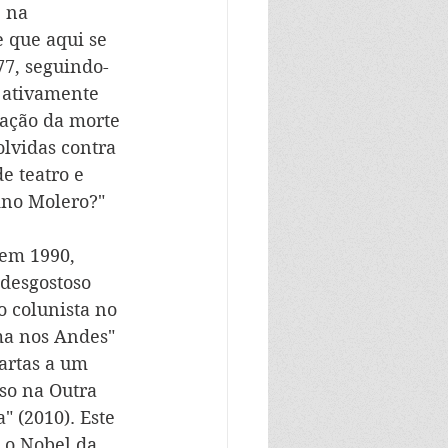
 na 
e que aqui se 
77, seguindo-
 ativamente 
gação da morte 
lvidas contra 
 teatro e 
ino Molero?" 
 em 1990, 
desgostoso 
 colunista no 
ma nos Andes" 
artas a um 
so na Outra 
 (2010). Este 
 o Nobel da 