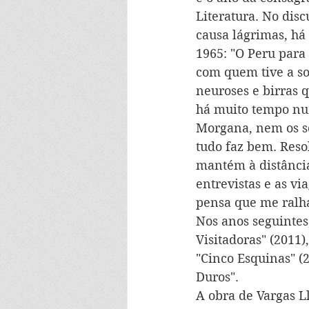
Literatura. No dis
causa lágrimas, há
1965: "O Peru para
com quem tive a so
neuroses e birras 
há muito tempo num
Morgana, nem os se
tudo faz bem. Reso
mantém à distância
entrevistas e as vi
pensa que me ralha,
Nos anos seguintes,
Visitadoras" (2011),
"Cinco Esquinas" (
Duros".  
A obra de Vargas L