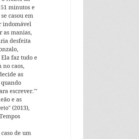
 51 minutos e 
 se casou em 
r indomável 
r as manias, 
ia desfeita 
onzalo, 
Ela faz tudo e 
 no caos, 
decide as 
é quando 
ara escrever.'"
eão e as 
to" (2013),  
 "Tempos 
o caso de um 