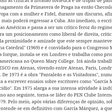
m as críticas à invasão soviética e de tropas de país
smagamento da Primavera de Praga na então Checosl
uropa com a mulher e Fidel, durante um discurso, af
 mais poderá regressar a Cuba. Ato imediato, o escri
las Américas e passa a ser um crítico feroz do regim
ra um posicionamento como liberal de direita, criti
la proximidade e amizade que este sempre manteve 
na Catedral" (1969) e é convidado para o Congresso 
Iorque, instala-se em Londres e trabalha como prof
americana no Queen Mary College. Irá ainda trabal
ESCO em Atenas, vivendo entre Atenas, Paris, Londr
. De 1973 é a obra "Pantaleão e as Visitadoras", num
a a escrever ensaios sobre escritores como "García 
ídio". Em 1975 alarga a sua intensa atividade à indú
 no ano seguinte, torna-se líder do PEN Clube Intern
79. Pelo meio, após várias diferenças de opinião, so
sentende-se em definitivo com García Márquez, a qu