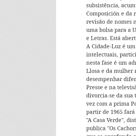
subsistência, acum
Composición e da re
revisão de nomes n
uma bolsa para a U
e Letras. Está aber
A Cidade-Luz é um 
intelectuais, partic
nesta fase é um ad
Llosa e da mulher 
desempenhar difere
Presse e na televis
divorcia-se da sua 
vez com a prima Pa
partir de 1965 fará
"A Casa Verde", dis
publica "Os Cachor