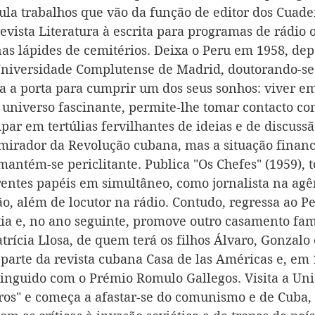
ula trabalhos que vão da função de editor dos Cuade
vista Literatura à escrita para programas de rádio o
as lápides de cemitérios. Deixa o Peru em 1958, depo
niversidade Complutense de Madrid, doutorando-se 
ta a porta para cumprir um dos seus sonhos: viver em
universo fascinante, permite-lhe tomar contacto co
ipar em tertúlias fervilhantes de ideias e de discussão
mirador da Revolução cubana, mas a situação financ
mantém-se periclitante. Publica "Os Chefes" (1959), 
ntes papéis em simultâneo, como jornalista na agê
ão, além de locutor na rádio. Contudo, regressa ao P
tia e, no ano seguinte, promove outro casamento fami
trícia Llosa, de quem terá os filhos Álvaro, Gonzalo
 parte da revista cubana Casa de las Américas e, em 
tinguido com o Prémio Romulo Gallegos. Visita a Uniã
ros" e começa a afastar-se do comunismo e de Cuba,