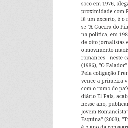
soco em 1976, aleg
proximidade com Pat
lê um excerto, é o
se "A Guerra do Fi
na política, em 19
de oito jornalist
o movimento maoíst
romances - neste c
(1986), "O Falador"
Pela coligação Fre
vence a primeira v
com o rumo do país
diário El País, ac
nesse ano, publica
Jovem Romancista" 
Esquina" (2003), "T
é o ano da consagra