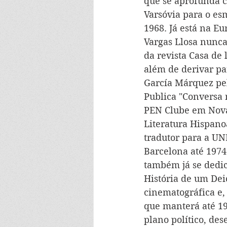
que se aprofunda co
Varsóvia para o e
1968. Já está na E
Vargas Llosa nunca
da revista Casa de 
além de derivar pa
García Márquez pe
Publica "Conversa 
PEN Clube em Nova 
Literatura Hispano
tradutor para a UN
Barcelona até 1974
também já se dedic
História de um Deic
cinematográfica e,
que manterá até 19
plano político, de