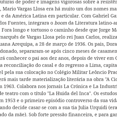
ruturas de poder e imagens vigorosas sobre a resistên
", Mario Vargas Llosa era há muito um dos nomes ma
 e da América Latina em particular. Com Gabriel Ga
rlos Fuentes, integrara o 
boom
 da Literatura latino-
. Fora longo e tortuoso o caminho desde que Jorge M
 marquês de Vargas Llosa pelo rei Juan Carlos, realiz
ana Arequipa, a 28 de março de 1936. Os pais, Dora 
donado, separaram-se após cinco meses de casament
rá conhecer o pai aos dez anos, depois de viver em
da reconciliação do casal e do regresso a Lima, capita
el pela sua colocação no Colégio Militar Leôncio Pr
erá mais tarde materialização literária na obra "A Ci
 1963. Colabora nos jornais La Crónica e La Industri
 teatro com o título "La Huida del Inca". Os estudos
 1953 e o primeiro episódio controverso da sua vid
ando decide casar-se com a sua tia Julia Urquidi (er
lado da mãe). Sob forte pressão financeira, e para gar