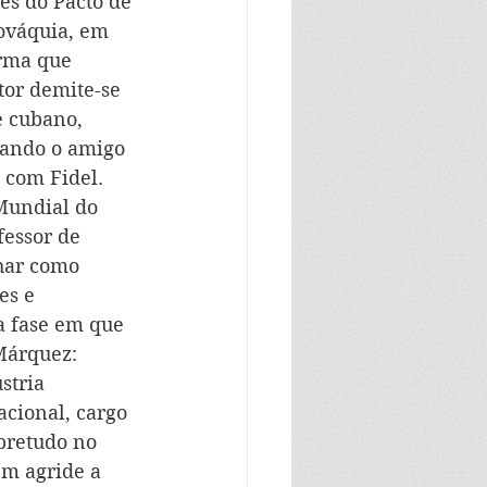
es do Pacto de 
ováquia, em 
irma que 
tor demite-se 
e cubano, 
cando o amigo 
com Fidel. 
Mundial do 
essor de 
har como 
es e 
a fase em que 
Márquez: 
stria 
acional, cargo 
bretudo no 
em agride a 