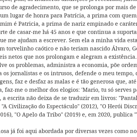
curso de agradecimento, que se prolonga por mais de
 um lugar de honra para Patrícia, a prima com quem
 mim é Patricia, a prima de nariz empinado e caráte
rte de casar-me há 45 anos e que continua a suporta
que me ajudam a escrever. Sem ela a minha vida estar
 torvelinho caótico e não teriam nascido Álvaro, G
is netos que nos prolongam e alegram a existência. 
lve os problemas, administra a economia, põe ordem
 os jornalistas e os intrusos, defende o meu tempo, 
agens, faz e desfaz as malas e é tão generosa que, at
 faz-me o melhor dos elogios: 'Mario, tu só serves p
 a escrita não deixa de se traduzir em livros: "Pantal
 "A Civilização do Espectáculo" (2012), "O Herói Discre
2016), "O Apelo da Tribo" (2019) e, em 2020, publica
losa já foi aqui abordada por diversas vezes como n