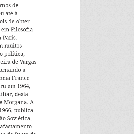
rnos de 
u até à 
is de obter 
em Filosofia 
 Paris.
m muitos 
 política, 
eira de Vargas 
tornando a 
ncia France 
eru em 1964, 
liar, desta 
 e Morgana. A 
1966, publica 
o Soviética, 
 afastamento 