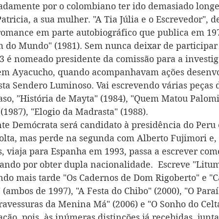
adamente por o colombiano ter ido demasiado longe
ricia, a sua mulher. "A Tia Júlia e o Escrevedor", d
 romance em parte autobiográfico que publica em 19
m do Mundo" (1981). Sem nunca deixar de participar
83 é nomeado presidente da comissão para a investi
as em Ayacucho, quando acompanhavam ações desenvo
a Sendero Luminoso. Vai escrevendo várias peças de
aso, "História de Mayta" (1984), "Quem Matou Palom
 (1987), "Elogio da Madrasta" (1988). 
nte Demócrata será candidato à presidência do Peru
olta, mas perde na segunda com Alberto Fujimori e, 
, viaja para Espanha em 1993, passa a escrever como
abando por obter dupla nacionalidade.  Escreve "Litu
ndo mais tarde "Os Cadernos de Dom Rigoberto" e "C
(ambos de 1997), "A Festa do Chibo" (2000), "O Paraí
ravessuras da Menina Má" (2006) e "O Sonho do Celta"
ção, pois, às inúmeras distinções já recebidas, junta