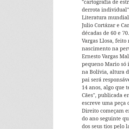
"cartografia de est
derrota individual
Literatura mundial
Julio Cortázar e Ca
décadas de 60 e 70
Vargas Llosa, feito
nascimento na peru
Ernesto Vargas Mal
pequeno Mario só i
na Bolívia, altura 
pai será responsáv
14 anos, algo que t
Cães", publicada em
escreve uma peça de
Direito começam em
do ano seguinte qu
dos seus tios pelo 