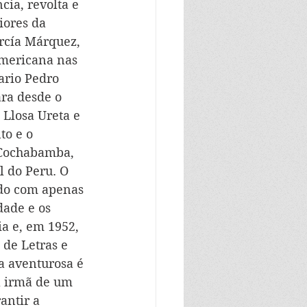
cia, revolta e 
iores da 
rcía Márquez, 
americana nas 
ario Pedro 
ara desde o 
Llosa Ureta e 
o e o 
 Cochabamba, 
l do Peru. O 
ado com apenas 
dade e os 
a e, em 1952, 
 de Letras e 
a aventurosa é 
a irmã de um 
antir a 