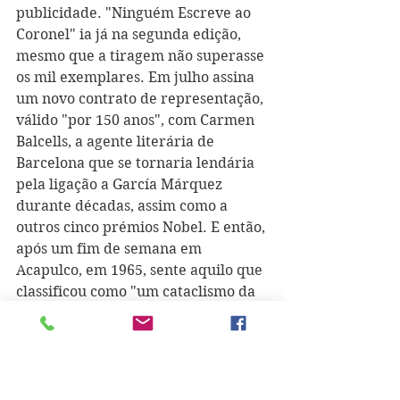
publicidade. "Ninguém Escreve ao 
Coronel" ia já na segunda edição, 
mesmo que a tiragem não superasse 
os mil exemplares. Em julho assina 
um novo contrato de representação, 
válido "por 150 anos", com Carmen 
Balcells, a agente literária de 
Barcelona que se tornaria lendária 
pela ligação a García Márquez 
durante décadas, assim como a 
outros cinco prémios Nobel. E então, 
após um fim de semana em 
Acapulco, em 1965, sente aquilo que 
classificou como "um cataclismo da 
alma" e, por entre dificuldades 
económicas que nem a venda do 
próprio carro e o apoio dos amigos 
superaram (Mercedes avisou o 
senhorio e ficaram nove meses sem 