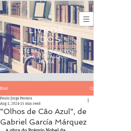
LIVROS
LIDOS
LITERATURA EM VOZ
ALTA A QUALQUER
HORA
Post
Paulo Jorge Pereira
Aug 1, 2024
15 min read
"Olhos de Cão Azul", de
Gabriel García Márquez
A obra do Prémio Nobel da 